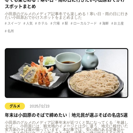
スポットまとめ
小田原のグルメのメディア記事冬でも楽しめる！寒い日・雨の日に行き
たい小田原おでかけスポットをまとめました
スイーツ
人気
ホテル
穴場
駅
ローカルフード
海鮮
お土産
名所
2025/12/23
グルメ
年末は小田原のそばで締めたい｜地元民が選ぶそばの名店5選
小田原のグルメのメディア記事年末が近づくと気になってくる「年越し
そば」。小田原には、観光地のイメージとは少し違う、地元に根付いた
実力派のそば屋が揃っています。本記事では、安心感のある定番店か