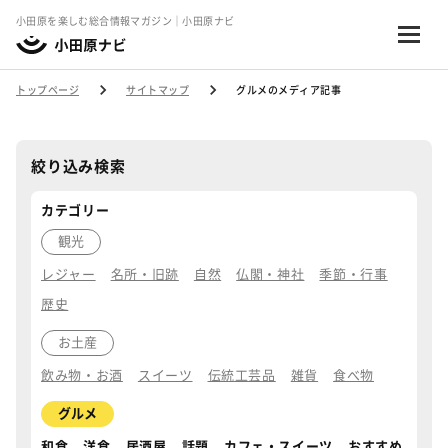
小田原を楽しむ総合情報マガジン｜小田原ナビ
トップページ
サイトマップ
グルメのメディア記事
絞り込み検索
カテゴリー
観光
レジャー
名所・旧跡
自然
仏閣・神社
季節・行事
歴史
お土産
飲み物・お酒
スイーツ
伝統工芸品
雑貨
食べ物
グルメ
和食
洋食
居酒屋
話題
カフェ・スイーツ
おすすめ