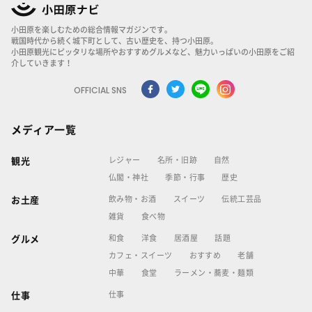
小田原を楽しむための総合情報マガジンです。
戦国時代から続く城下町として、古い歴史を、持つ小田原。
小田原観光にピッタリな場所やおすすめグルメなど、魅力いっぱいの小田原をご紹
介していきます！
OFFICIAL SNS
メディア一覧
レジャー
名所・旧跡
自然
観光
仏閣・神社
季節・行事
歴史
飲み物・お酒
スイーツ
伝統工芸品
お土産
雑貨
食べ物
和食
洋食
居酒屋
話題
グルメ
カフェ・スイーツ
おすすめ
老舗
中華
食堂
ラーメン・蕎麦・麺類
仕事
仕事