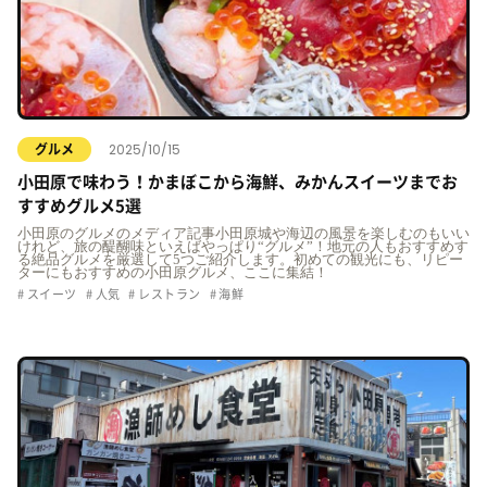
2025/10/15
グルメ
小田原で味わう！かまぼこから海鮮、みかんスイーツまでお
すすめグルメ5選
小田原のグルメのメディア記事小田原城や海辺の風景を楽しむのもいい
けれど、旅の醍醐味といえばやっぱり“グルメ”！地元の人もおすすめす
る絶品グルメを厳選して5つご紹介します。初めての観光にも、リピー
ターにもおすすめの小田原グルメ、ここに集結！
スイーツ
人気
レストラン
海鮮