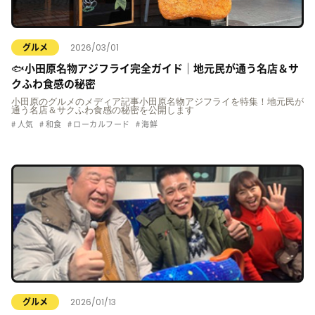
2026/03/01
グルメ
🐟小田原名物アジフライ完全ガイド｜地元民が通う名店＆サ
クふわ食感の秘密
小田原のグルメのメディア記事小田原名物アジフライを特集！地元民が
通う名店＆サクふわ食感の秘密を公開します
人気
和食
ローカルフード
海鮮
2026/01/13
グルメ