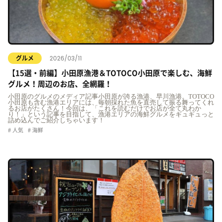
2026/03/11
グルメ
【15選・前編】小田原漁港＆TOTOCO小田原で楽しむ、海鮮
グルメ！周辺のお店、全網羅！
小田原のグルメのメディア記事小田原が誇る漁港、早川漁港。TOTOCO
小田原も含む漁港エリアには、毎朝採れた魚を直売して振る舞ってくれ
るお店がたくさん！今回は、「これを読むだけでお店が全て丸わか
り！」という記事を目指して、漁港エリアの海鮮グルメをギュギュっと
詰め込んでご紹介しちゃいます！
人気
海鮮