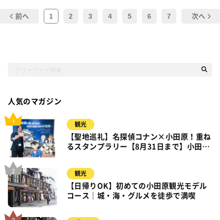
1
2
3
4
5
6
7
前へ
次へ
人気のマガジン
観光
【聖地巡礼】名探偵コナン×小田原！重ね
るスタンプラリー【8月31日まで】小田
原・箱根・湯河原
観光
【日帰りOK】初めての小田原観光モデル
コース｜城・海・グルメを徒歩で満喫