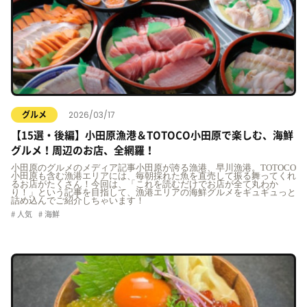
2026/03/17
グルメ
【15選・後編】小田原漁港＆TOTOCO小田原で楽しむ、海鮮
グルメ！周辺のお店、全網羅！
小田原のグルメのメディア記事小田原が誇る漁港、早川漁港。TOTOCO
小田原も含む漁港エリアには、毎朝採れた魚を直売して振る舞ってくれ
るお店がたくさん！今回は、「これを読むだけでお店が全て丸わか
り！」という記事を目指して、漁港エリアの海鮮グルメをギュギュっと
詰め込んでご紹介しちゃいます！
人気
海鮮