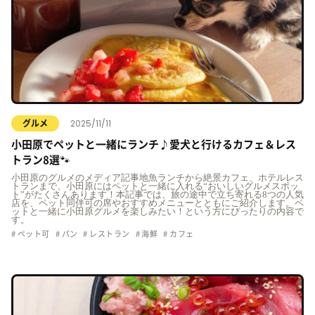
2025/11/11
グルメ
小田原でペットと一緒にランチ♪愛犬と行けるカフェ＆レス
トラン8選🐾
小田原のグルメのメディア記事地魚ランチから絶景カフェ、ホテルレス
トランまで、小田原にはペットと一緒に入れる“おいしいグルメスポッ
ト”がたくさんあります！本記事では、旅の途中で立ち寄れる8つの人気
店を、ペット同伴可の席やおすすめメニューとともにご紹介します。ペ
ットと一緒に小田原グルメを楽しみたい！という方にぴったりの内容で
す。
ペット可
パン
レストラン
海鮮
カフェ