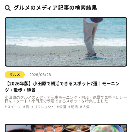
グルメのメディア記事の検索結果
2026/06/28
グルメ
【2026年版】小田原で朝活できるスポット7選｜モーニン
グ・散歩・絶景
小田原のグルメのメディア記事モーニング・散歩・絶景で気持ちいい一
日をスタート！小田原で朝活できるスポットを特集しました
スイーツ
海
リフレッシュ
公園
朝活
人気