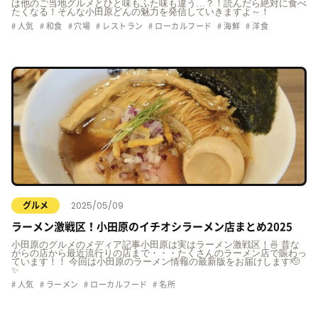
は他のご当地グルメとひと味もふた味も違う…？！読んだら絶対に食べ
たくなる！そんな小田原どんの魅力を発信していきますよ～！
人気
和食
穴場
レストラン
ローカルフード
海鮮
洋食
2025/05/09
グルメ
ラーメン激戦区！小田原のイチオシラーメン店まとめ2025
小田原のグルメのメディア記事小田原は実はラーメン激戦区！🍜 昔な
がらの店から最近流行りの店まで・・・たくさんのラーメン店で賑わっ
ています！！ 今回は小田原のラーメン情報の最新版をお届けします🫡
✨
人気
ラーメン
ローカルフード
名所