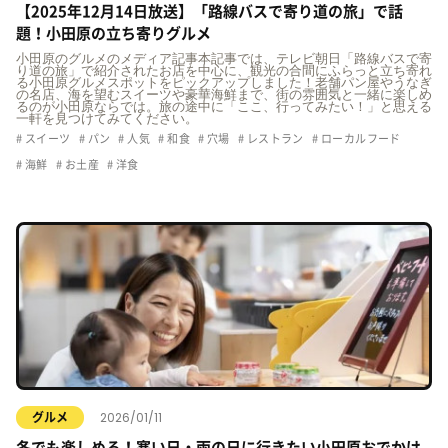
【2025年12月14日放送】「路線バスで寄り道の旅」で話
題！小田原の立ち寄りグルメ
小田原のグルメのメディア記事本記事では、テレビ朝日「路線バスで寄
り道の旅」で紹介されたお店を中心に、観光の合間にふらっと立ち寄れ
る小田原グルメスポットをピックアップしました！老舗パン屋やうなぎ
の名店、海を望むスイーツや豪華海鮮まで、街の雰囲気と一緒に楽しめ
るのが小田原ならでは。旅の途中に「ここ、行ってみたい！」と思える
一軒を見つけてみてください。
スイーツ
パン
人気
和食
穴場
レストラン
ローカルフード
海鮮
お土産
洋食
2026/01/11
グルメ
冬でも楽しめる！寒い日・雨の日に行きたい小田原おでかけ