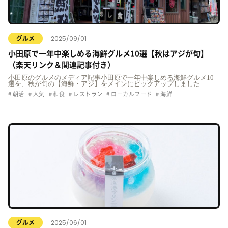
2025/09/01
グルメ
小田原で一年中楽しめる海鮮グルメ10選【秋はアジが旬】
（楽天リンク＆関連記事付き）
小田原のグルメのメディア記事小田原で一年中楽しめる海鮮グルメ10
選を、秋が旬の【海鮮・アジ】をメインにピックアップしました
朝活
人気
和食
レストラン
ローカルフード
海鮮
2025/06/01
グルメ