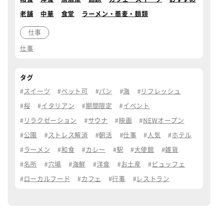
老舗
中華
食堂
ラーメン・蕎麦・麺類
仕事
仕事
タグ
スイーツ
ペット可
パン
海
リフレッシュ
桜
イタリアン
期間限定
イベント
リラクゼーション
サウナ
映画
NEWオープン
公園
ストレス解消
朝活
仕事
人気
ホテル
ラーメン
和食
カレー
駅
大使館
雑貨
名所
穴場
海鮮
洋食
お土産
ビュッフェ
ローカルフード
カフェ
行事
レストラン