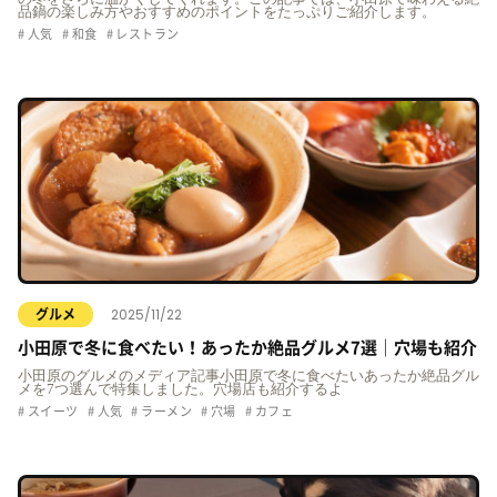
品鍋の楽しみ方やおすすめのポイントをたっぷりご紹介します。
人気
和食
レストラン
2025/11/22
グルメ
小田原で冬に食べたい！あったか絶品グルメ7選｜穴場も紹介
小田原のグルメのメディア記事小田原で冬に食べたいあったか絶品グル
メを7つ選んで特集しました。穴場店も紹介するよ
スイーツ
人気
ラーメン
穴場
カフェ