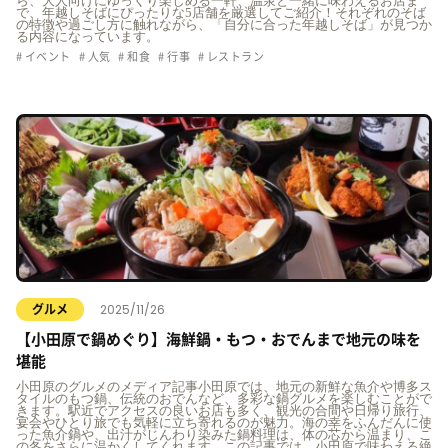
ら、大人向けにゆっくり楽しめる一軒、温泉と一緒に味わえるお店ま
で、年越しそばにぴったりな5店舗を厳選してご紹介！それぞれのそば
の特徴や過ごし方に触れながら、「自分に合った年越しそば」が見つか
る内容になっています。
イベント
人気
和食
行事
レストラン
2025/11/26
グルメ
【小田原で鍋めぐり】海鮮鍋・もつ・おでんまで地元の味を
堪能
小田原のグルメのメディア記事小田原では、地元の新鮮な魚介や博多ス
タイルのもつ鍋、伝統のおでんなど、多彩な鍋グルメを楽しむことがで
きます。駅近でアクセスの良いお店も多く、観光の合間や日帰り旅行、
宴会やひとり旅でも気軽に立ち寄れるのが魅力。海の幸をふんだんに使
った魚介鍋や、出汁がじんわり染みた鍋料理は、体の芯から温まり、こ
の冬をさらに温かくしてくれます。この記事では、小田原で味わえる絶