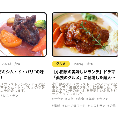
2024/10/24
2024/08/20
グルメ
マキシム・ド・パリ”の味
【小田原の美味しいランチ】ドラマ
！
「孤独のグルメ」に登場した超人気
店をピックアップ！
ルメのレストランのメディア記
小田原のグルメのレストランのメディア記
「マキシム・ド・パリ」の味を
事ドラマ「孤独のグルメ」に登場した、小
お店を紹介します。
田原でランチの食べれる美味しいお店をピ
ックアップしました
レストラン
サウナ
人気
和食
洋食
カフェ
海鮮
ローカルフード
レストラン
穴場