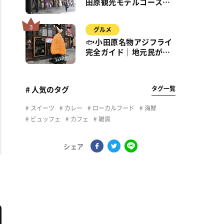
田原観光モデルコース｜
城・海・グルメを徒歩で
満喫
グルメ
🐟小田原名物アジフライ
完全ガイド｜地元民が通
う名店＆サクふわ食感の
秘密
タグ一覧
# 人気のタグ
スイーツ
カレー
ローカルフード
海鮮
ビュッフェ
カフェ
雑貨
シェア