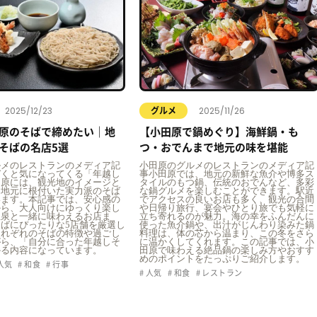
2025/12/23
2025/11/26
グルメ
原のそばで締めたい｜地
【小田原で鍋めぐり】海鮮鍋・も
そばの名店5選
つ・おでんまで地元の味を堪能
ルメのレストランのメディア記
小田原のグルメのレストランのメディア記
づくと気になってくる「年越し
事小田原では、地元の新鮮な魚介や博多ス
田原には、観光地のイメージと
タイルのもつ鍋、伝統のおでんなど、多彩
、地元に根付いた実力派のそば
な鍋グルメを楽しむことができます。駅近
います。本記事では、安心感の
でアクセスの良いお店も多く、観光の合間
から、大人向けにゆっくり楽し
や日帰り旅行、宴会やひとり旅でも気軽に
温泉と一緒に味わえるお店ま
立ち寄れるのが魅力。海の幸をふんだんに
ばにぴったりな5店舗を厳選し
使った魚介鍋や、出汁がじんわり染みた鍋
それぞれのそばの特徴や過ごし
料理は、体の芯から温まり、この冬をさら
がら、「自分に合った年越しそ
に温かくしてくれます。この記事では、小
かる内容になっています。
田原で味わえる絶品鍋の楽しみ方やおすす
めのポイントをたっぷりご紹介します。
人気
和食
行事
人気
和食
レストラン