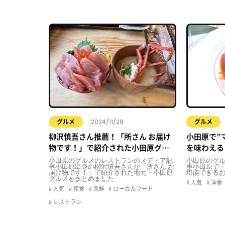
2024/11/29
グルメ
グルメ
柳沢慎吾さん推薦！「所さん お届け
小田原で”
物です！」で紹介された小田原グル
を味わえる
メ3選
小田原のグルメのレストランのメディア記
小田原のグ
事小田原出身の柳沢慎吾さんが「所さん お
事小田原で
届け物です！」で紹介された地元・小田原
堪能できる
グルメをまとめました
人気
洋食
人気
和食
海鮮
ローカルフード
レストラン