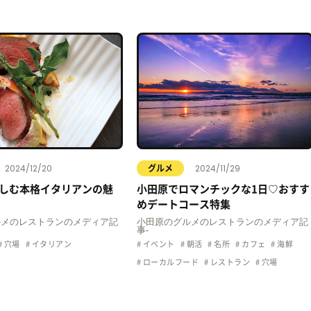
2024/12/20
2024/11/29
グルメ
しむ本格イタリアンの魅
小田原でロマンチックな1日♡おすす
めデートコース特集
ルメのレストランのメディア記
小田原のグルメのレストランのメディア記
事-
穴場
イタリアン
イベント
朝活
名所
カフェ
海鮮
ローカルフード
レストラン
穴場