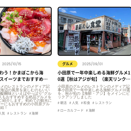
2025/10/15
2025/09/01
グルメ
わう！かまぼこから海
小田原で一年中楽しめる海鮮グルメ1
スイーツまでおすすめグ
0選【秋はアジが旬】（楽天リンク＆
関連記事付き）
ルメのレストランのメディア記
小田原のグルメのレストランのメディア記
や海辺の風景を楽しむのもいい
事小田原で一年中楽しめる海鮮グルメ10選
醍醐味といえばやっぱり“グル
を、秋が旬の【海鮮・アジ】をメインにピ
人もおすすめする絶品グルメを
ックアップしました
ご紹介します。初めての観光に
朝活
人気
和食
レストラン
ターにもおすすめの小田原グル
集結！
ローカルフード
海鮮
人気
レストラン
海鮮