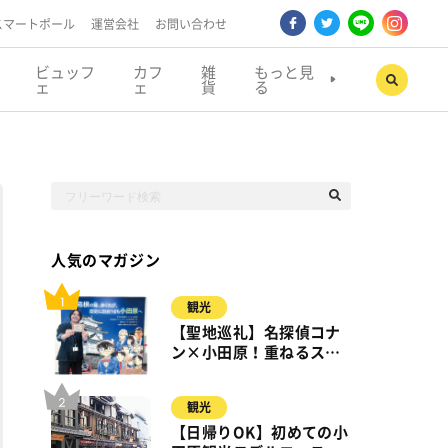
スマートポール
運営会社
お問い合わせ
ビュッフ
カフ
雑
もっと見
ェ
ェ
貨
る
人気のマガジン
観光
【聖地巡礼】名探偵コナ
ン×小田原！重ねるスタ
ンプラリー【8月31日ま
で】小田原・箱根・湯河
観光
原
【日帰りOK】初めての小