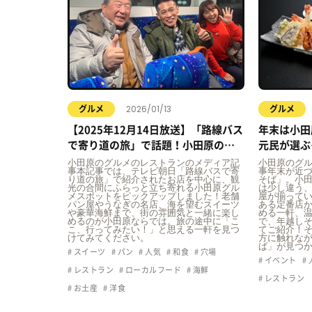
2026/01/13
グルメ
グルメ
【2025年12月14日放送】「路線バス
年末は小田
で寄り道の旅」で話題！小田原の立
元民が選ぶ
ち寄りグルメ
小田原のグルメのレストランのメディア記
小田原のグ
事本記事では、テレビ朝日「路線バスで寄
事年末が近
り道の旅」で紹介されたお店を中心に、観
そば」。小
光の合間にふらっと立ち寄れる小田原グル
は少し違う
メスポットをピックアップしました！老舗
屋が揃って
パン屋やうなぎの名店、海を望むスイーツ
ある定番店
や豪華海鮮まで、街の雰囲気と一緒に楽し
める一軒、
めるのが小田原ならでは。旅の途中に「こ
で、年越しそ
こ、行ってみたい！」と思える一軒を見つ
てご紹介！
けてみてください。
方に触れな
ば」が見つ
スイーツ
パン
人気
和食
穴場
イベント
レストラン
ローカルフード
海鮮
レストラン
お土産
洋食