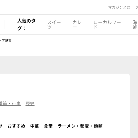
マガジンとは
人気のタ
スイー
カレ
ローカルフー
海
ツ
ー
ド
鮮
グ：
ィア記事
季節・行事
歴史
ツ
おすすめ
中華
食堂
ラーメン・蕎麦・麺類