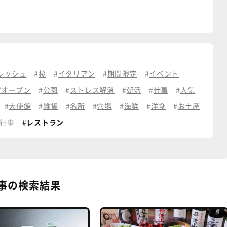
レッシュ
桜
イタリアン
期間限定
イベント
Wオープン
公園
ストレス解消
朝活
仕事
人気
大使館
雑貨
名所
穴場
海鮮
洋食
お土産
行事
レストラン
事の検索結果