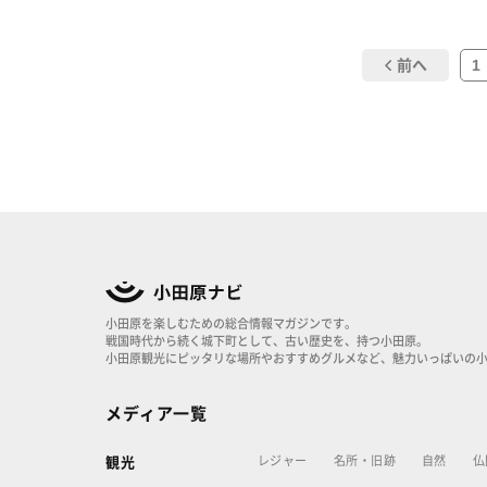
1
前へ
小田原を楽しむための総合情報マガジンです。
戦国時代から続く城下町として、古い歴史を、持つ小田原。
小田原観光にピッタリな場所やおすすめグルメなど、魅力いっぱいの
メディア一覧
レジャー
名所・旧跡
自然
仏
観光