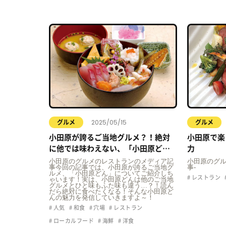
2025/05/15
グルメ
グルメ
小田原が誇るご当地グルメ？！絶対
小田原で楽
に他では味わえない、「小田原ど
力
ん」についてご紹介！
小田原のグルメのレストランのメディア記
小田原のグ
事今回の記事では、小田原が誇るご当地グ
事-
ルメ、「小田原どん」についてご紹介しち
レストラン
ゃいます！実は、小田原どんは他のご当地
グルメとひと味もふた味も違う…？！読ん
だら絶対に食べたくなる！そんな小田原ど
んの魅力を発信していきますよ～！
人気
和食
穴場
レストラン
ローカルフード
海鮮
洋食