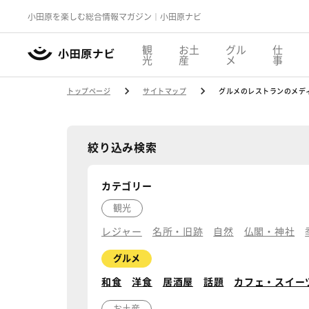
小田原を楽しむ総合情報マガジン｜小田原ナビ
観
お土
グル
仕
光
産
メ
事
トップページ
サイトマップ
グルメのレストランのメデ
絞り込み検索
カテゴリー
観光
レジャー
名所・旧跡
自然
仏閣・神社
グルメ
和食
洋食
居酒屋
話題
カフェ・スイー
お土産