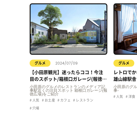
2024/07/09
グルメ
グルメ
【小田原観光】迷ったらココ！今注
レトロでか
目のスポット/箱根口ガレージ(報徳広
雄山線駅舎
場)
ンを堪能♪
小田原のグルメのレストランのメディア記
小田原のグ
事駅近くの注目スポット 箱根口ガレージ(報
事-
徳広場)をご紹介
人気
洋食
人気
お土産
カフェ
レストラン
穴場