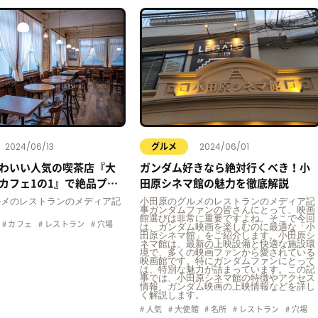
2024/06/13
2024/06/01
グルメ
わいい人気の喫茶店『大
ガンダム好きなら絶対行くべき！小
カフェ1の1』で絶品プリ
田原シネマ館の魅力を徹底解説
ルメのレストランのメディア記
小田原のグルメのレストランのメディア記
事ガンダムファンの皆さんにとって、映画
館選びは非常に重要ですよね。そこで今回
カフェ
レストラン
穴場
は、ガンダム映画を楽しむのに最適な「小
田原シネマ館」をご紹介します。小田原シ
ネマ館は、最新の上映設備と快適な施設環
境で、多くの映画ファンから愛されている
映画館です。特にガンダムファンにとって
は、特別な魅力が詰まっています。この記
事では、小田原シネマ館の特徴やアクセス
情報、ガンダム映画の上映情報などを詳し
く解説します。
人気
大使館
名所
レストラン
穴場