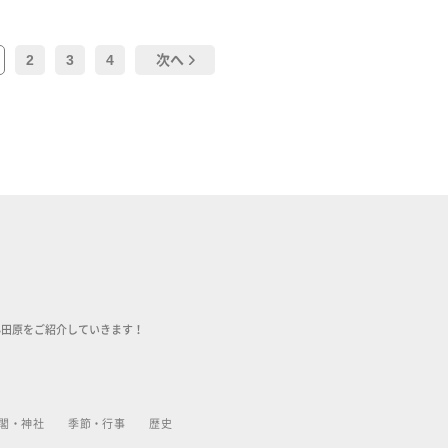
2
3
4
次へ
小田原をご紹介していきます！
閣・神社
季節・行事
歴史