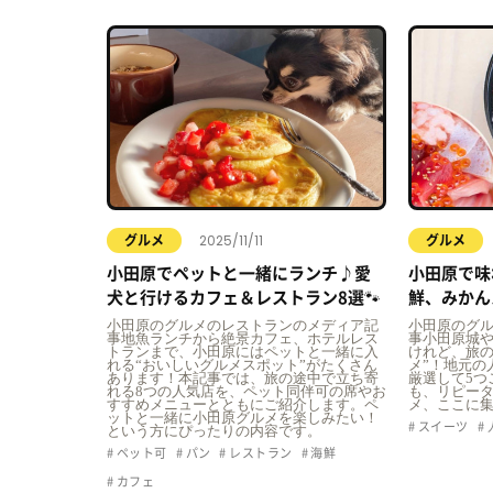
2025/11/11
グルメ
グルメ
小田原でペットと一緒にランチ♪愛
小田原で味
犬と行けるカフェ＆レストラン8選🐾
鮮、みかん
ルメ5選
小田原のグルメのレストランのメディア記
小田原のグ
事地魚ランチから絶景カフェ、ホテルレス
事小田原城
トランまで、小田原にはペットと一緒に入
けれど、旅の
れる“おいしいグルメスポット”がたくさん
メ”！地元の
あります！本記事では、旅の途中で立ち寄
厳選して5つ
れる8つの人気店を、ペット同伴可の席やお
も、リピー
すすめメニューとともにご紹介します。ペ
メ、ここに
ットと一緒に小田原グルメを楽しみたい！
スイーツ
という方にぴったりの内容です。
ペット可
パン
レストラン
海鮮
カフェ