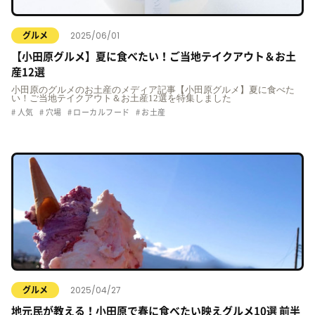
2025/06/01
グルメ
【小田原グルメ】夏に食べたい！ご当地テイクアウト＆お土
産12選
小田原のグルメのお土産のメディア記事【小田原グルメ】夏に食べた
い！ご当地テイクアウト＆お土産12選を特集しました
人気
穴場
ローカルフード
お土産
2025/04/27
グルメ
地元民が教える！小田原で春に食べたい映えグルメ10選 前半