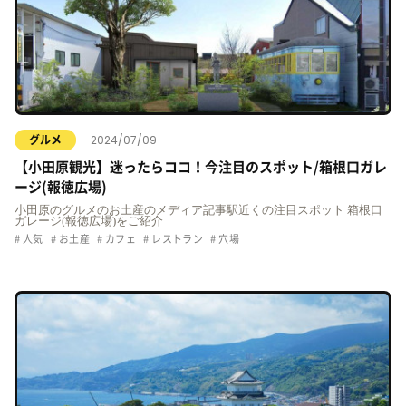
2024/07/09
グルメ
【小田原観光】迷ったらココ！今注目のスポット/箱根口ガレ
ージ(報徳広場)
小田原のグルメのお土産のメディア記事駅近くの注目スポット 箱根口
ガレージ(報徳広場)をご紹介
人気
お土産
カフェ
レストラン
穴場