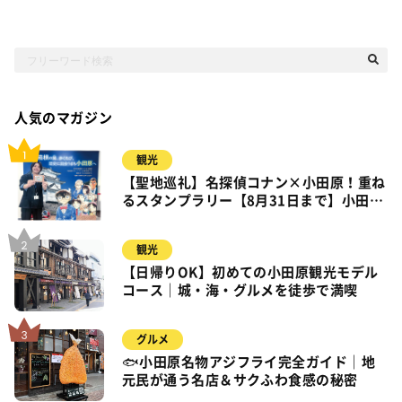
人気のマガジン
観光
【聖地巡礼】名探偵コナン×小田原！重ね
るスタンプラリー【8月31日まで】小田
原・箱根・湯河原
観光
【日帰りOK】初めての小田原観光モデル
コース｜城・海・グルメを徒歩で満喫
グルメ
🐟小田原名物アジフライ完全ガイド｜地
元民が通う名店＆サクふわ食感の秘密