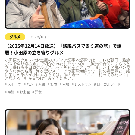
2026/01/13
グルメ
【2025年12月14日放送】「路線バスで寄り道の旅」で話
題！小田原の立ち寄りグルメ
小田原のグルメのお土産のメディア記事本記事では、テレビ朝日「路線
バスで寄り道の旅」で紹介されたお店を中心に、観光の合間にふらっと
立ち寄れる小田原グルメスポットをピックアップしました！老舗パン屋
やうなぎの名店、海を望むスイーツや豪華海鮮まで、街の雰囲気と一緒
に楽しめるのが小田原ならでは。旅の途中に「ここ、行ってみたい！」
と思える一軒を見つけてみてください。
スイーツ
パン
人気
和食
穴場
レストラン
ローカルフード
海鮮
お土産
洋食