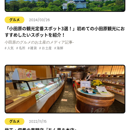
2024/03/26
グルメ
「小田原の観光定番スポット3選！」初めての小田原観光にお
すすめしたいスポットを紹介！
小田原のグルメのお土産のメディア記事-
人気
名所
雑貨
お土産
海鮮
2022/11/15
グルメ