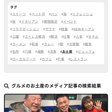
タグ
スイーツ
ペット可
パン
海
リフレッシュ
桜
イタリアン
期間限定
イベント
リラクゼーション
サウナ
映画
NEWオープン
公園
ストレス解消
朝活
仕事
人気
ホテル
ラーメン
和食
カレー
駅
大使館
雑貨
名所
穴場
海鮮
洋食
お土産
ビュッフェ
ローカルフード
カフェ
行事
レストラン
グルメのお土産のメディア記事の検索結果