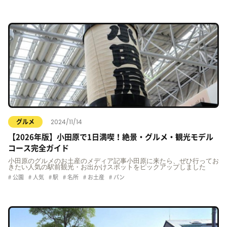
2024/11/14
グルメ
【2026年版】小田原で1日満喫！絶景・グルメ・観光モデル
コース完全ガイド
小田原のグルメのお土産のメディア記事小田原に来たら、ぜひ行ってお
きたい人気の駅前観光・お出かけスポットをピックアップしました
公園
人気
駅
名所
お土産
パン