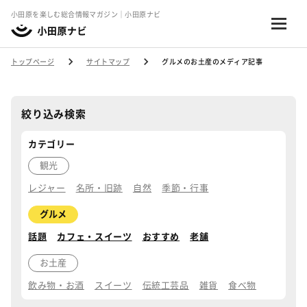
小田原を楽しむ総合情報マガジン｜小田原ナビ
トップページ
サイトマップ
グルメのお土産のメディア記事
絞り込み検索
カテゴリー
観光
レジャー
名所・旧跡
自然
季節・行事
グルメ
話題
カフェ・スイーツ
おすすめ
老舗
お土産
飲み物・お酒
スイーツ
伝統工芸品
雑貨
食べ物