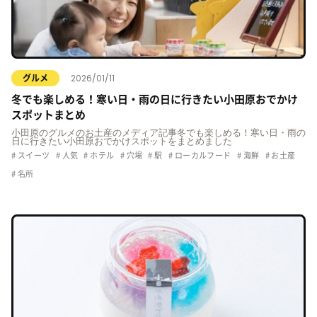
2026/01/11
グルメ
冬でも楽しめる！寒い日・雨の日に行きたい小田原おでかけ
スポットまとめ
小田原のグルメのお土産のメディア記事冬でも楽しめる！寒い日・雨の
日に行きたい小田原おでかけスポットをまとめました
スイーツ
人気
ホテル
穴場
駅
ローカルフード
海鮮
お土産
名所