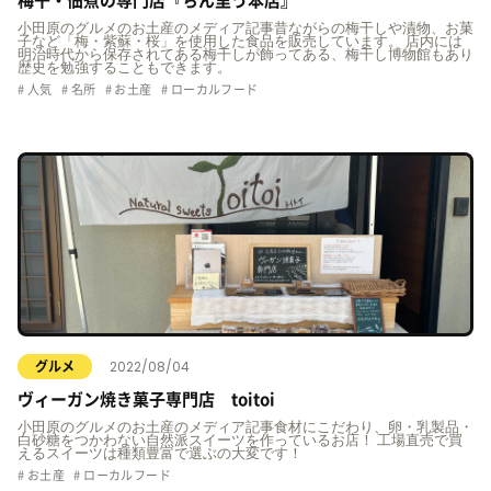
梅干・佃煮の専門店『ちん里う本店』
小田原のグルメのお土産のメディア記事昔ながらの梅干しや漬物、お菓
子など「梅・紫蘇・桜」を使用した食品を販売しています。 店内には
明治時代から保存されてある梅干しが飾ってある、梅干し博物館もあり
歴史を勉強することもできます。
人気
名所
お土産
ローカルフード
2022/08/04
グルメ
ヴィーガン焼き菓子専門店 toitoi
小田原のグルメのお土産のメディア記事食材にこだわり、卵・乳製品・
白砂糖をつかわない自然派スイーツを作っているお店！ 工場直売で買
えるスイーツは種類豊富で選ぶの大変です！
お土産
ローカルフード