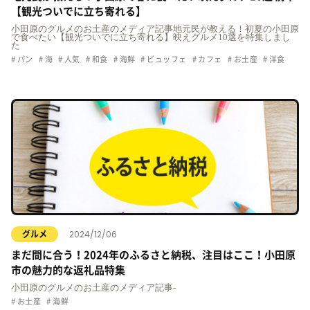
【観光ついでに立ち寄れる】
小田原のグルメのお土産のメディア記事地元民が教える！初夏の小田原
で食べたい【観光ついでに立ち寄れる】映えグルメ10選を特集しまし
た
パン
海
人気
和食
海鮮
ビュッフェ
カフェ
お土産
洋食
2024/12/06
グルメ
まだ間に合う！2024年のふるさと納税、注目はここ！小田原
市の魅力的な返礼品特集
小田原のグルメのお土産のメディア記事-
お土産
海鮮