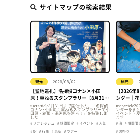
サイトマップの検索結果
2026/08/02
観光
観光
【聖地巡礼】名探偵コナン×小田
【2026
原！重ねるスタンプラリー【8月31日
ンダー｜花
まで】小田原・箱根・湯河原
ト・夏休み
user.article8月31日まで開催中の、「名探偵
user.art
コナン×小田原！重ねるスタンプラリーで小
ンダーをまと
田原・箱根・湯河原を巡ろう」を特集しま
イベント・
した
ます
リフレッシュ
期間限定
イベント
人気
海
期間限
駅
行事
名所
ツアー
お祭り