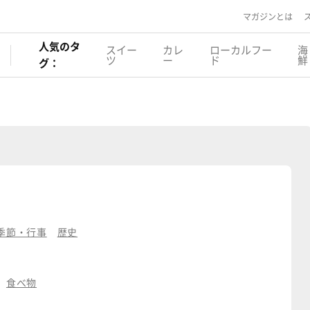
マガジンとは
人気のタ
スイー
カレ
ローカルフー
海
ツ
ー
ド
鮮
グ：
季節・行事
歴史
食べ物