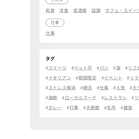
和食
洋食
居酒屋
話題
カフェ・スイー
仕事
仕事
タグ
スイーツ
ペット可
パン
海
リフ
イタリアン
期間限定
イベント
リラ
ストレス解消
朝活
仕事
人気
ホ
海鮮
ローカルフード
レストラン
ツ
カレー
行事
大使館
名所
雑貨