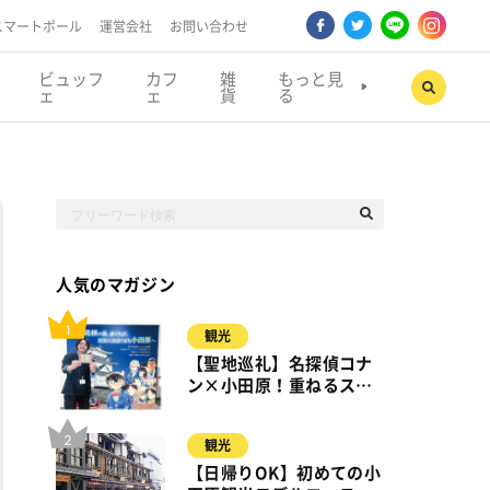
スマートポール
運営会社
お問い合わせ
ビュッフ
カフ
雑
もっと見
ェ
ェ
貨
る
人気のマガジン
観光
【聖地巡礼】名探偵コナ
ン×小田原！重ねるスタ
ンプラリー【8月31日ま
で】小田原・箱根・湯河
観光
原
【日帰りOK】初めての小