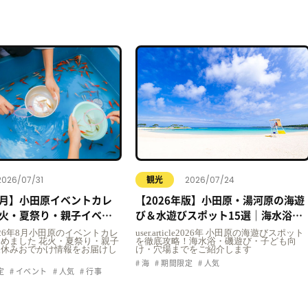
2026/07/31
2026/07/24
観光
年8月】小田原イベントカレ
【2026年版】小田原・湯河原の海遊
火・夏祭り・親子イベン
び＆水遊びスポット15選｜海水浴・
おでかけ情報まとめ
プール・子ども向け完全ガイド
icle2026年8月小田原のイベントカレ
user.article2026年 小田原の海遊びスポット
めました 花火・夏祭り・親子
を徹底攻略！海水浴・磯遊び・子ども向
夏休みおでかけ情報をお届けし
け・穴場までをご紹介します
海
期間限定
人気
定
イベント
人気
行事