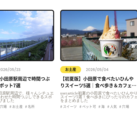
2026/05/23
2026/05/04
お土産
小田原駅周辺で時間つぶ
【初夏版】小田原で食べたいひんや
ポット7選
りスイーツ5選｜食べ歩き＆カフェま
とめ
icle小田原駅周辺で、様々んシチュエ
user.article初夏の小田原で食べたいひんや
合わせた時間つぶしできるスポ
スイーツ5選！食べ歩きにぴったりのカフ
びました
をまとめました
穴場
お土産
名所
スイーツ
ペット可
海
人気
穴場