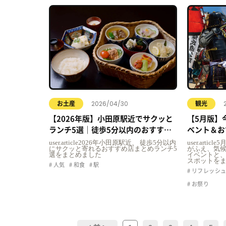
2026/04/30
お土産
観光
【2026年版】小田原駅近でサクッと
【5月版】
ランチ5選｜徒歩5分以内のおすすめ
ベント＆お
店まとめ
user.article2026年小田原駅近、 徒歩5分以内
user.art
にサクッと寄れるおすすめ店まとめランチ5
がふえ、気
選をまとめました
イベントと、
スポットを
人気
和食
駅
リフレッシ
お祭り