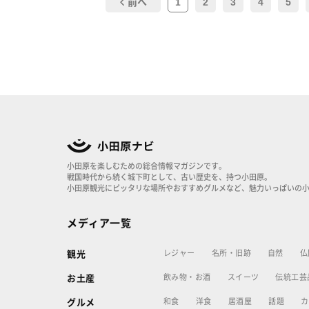
1
2
3
4
5
前へ
小田原を楽しむための総合情報マガジンです。
戦国時代から続く城下町として、古い歴史を、持つ小田原。
小田原観光にピッタリな場所やおすすめグルメなど、魅力いっぱいの
メディア一覧
レジャー
名所・旧跡
自然
仏
観光
飲み物・お酒
スイーツ
伝統工芸
お土産
和食
洋食
居酒屋
話題
カ
グルメ