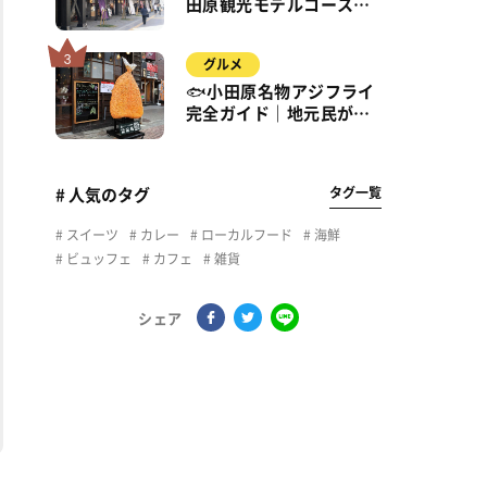
田原観光モデルコース｜
城・海・グルメを徒歩で
満喫
グルメ
🐟小田原名物アジフライ
完全ガイド｜地元民が通
う名店＆サクふわ食感の
秘密
タグ一覧
# 人気のタグ
スイーツ
カレー
ローカルフード
海鮮
ビュッフェ
カフェ
雑貨
シェア