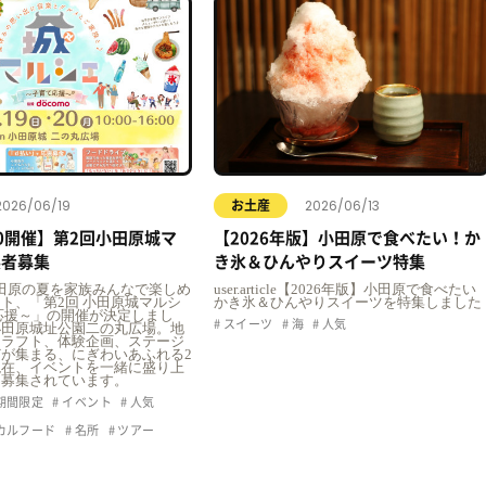
2026/06/19
2026/06/13
お土産
20開催】第2回小田原城マ
【2026年版】小田原で食べたい！か
展者募集
き氷＆ひんやりスイーツ特集
icle小田原の夏を家族みんなで楽しめ
user.article【2026年版】小田原で食べたい
ト、「第2回 小田原城マルシ
かき氷＆ひんやりスイーツを特集しました
応援～」の開催が決定しまし
スイーツ
海
人気
小田原城址公園二の丸広場。地
クラフト、体験企画、ステージ
が集まる、にぎわいあふれる2
現在、イベントを一緒に盛り上
も募集されています。
期間限定
イベント
人気
カルフード
名所
ツアー