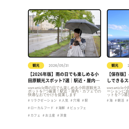
2026/05/31
観光
観光
【2026年版】雨の日でも楽しめる小
【保存版】
田原観光スポット7選｜駅近・屋内・
しできるス
カフェで快適おでかけ
user.article雨の日でも楽しめる小田原観光ス
user.art
ポットを7つ厳選！駅近・屋内・カフェでの
ーションに
快適なおでかけを提案します
ットを7つ選
リラクゼーション
人気
穴場
駅
海
朝活
ローカルフード
海鮮
ビュッフェ
カフェ
お土産
洋食