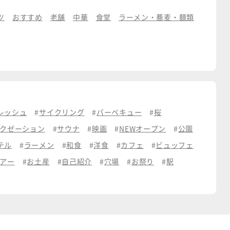
ツ
おすすめ
老舗
中華
食堂
ラーメン・蕎麦・麺類
レッシュ
サイクリング
バーベキュー
桜
クゼーション
サウナ
映画
NEWオープン
公園
テル
ラーメン
和食
洋食
カフェ
ビュッフェ
アー
お土産
自己紹介
穴場
お祭り
駅