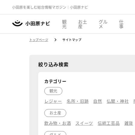
小田原を楽しむ総合情報マガジン｜小田原ナビ
観
お土
グル
仕
光
産
メ
事
トップページ
サイトマップ
絞り込み検索
カテゴリー
観光
レジャー
名所・旧跡
自然
仏閣・神社
お土産
飲み物・お酒
スイーツ
伝統工芸品
雑貨
グルメ