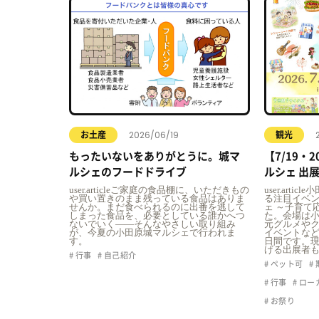
2026/06/19
お土産
観光
もったいないをありがとうに。城マ
【7/19・
ルシェのフードドライブ
ルシェ 出
user.articleご家庭の食品棚に、いただきもの
user.art
や買い置きのまま残っている食品はありま
る注目イベン
せんか。まだ食べられるのに出番を逃して
ェ ～子育て
しまった食品を、必要としている誰かへつ
た。会場は
ないでいく――そんなやさしい取り組み
元グルメや
が、今夏の小田原城マルシェで行われま
イベントなど
す。
日間です。
げる出展者
行事
自己紹介
ペット可
行事
ロー
お祭り