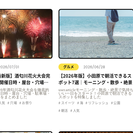
2026/07/01
2026/06/28
グルメ
年最新版】酒匂川花火大会完
【2026年版】小田原で朝活できるス
開催日時・屋台・穴場・
ポット7選｜モーニング・散歩・絶景
クセス情報まとめ
icle2026年酒匂川花火大会を徹底的
user.articleモーニング・散歩・絶景で気持
催日時・屋台・穴場・駐車場・
いい一日をスタート！小田原で朝活できる
報をまとめました
スポットを特集しました
人気
穴場
お祭り
スイーツ
海
リフレッシュ
公園
朝活
人気