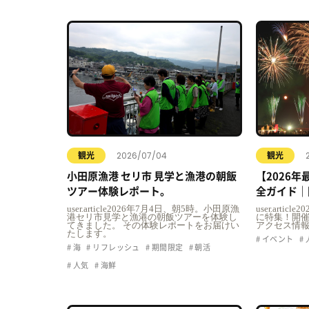
2026/07/04
観光
観光
小田原漁港 セリ市 見学と漁港の朝飯
【2026
ツアー体験レポート。
全ガイド｜
駐車場・ア
user.article2026年7月4日、朝5時。小田原漁
user.art
港セリ市見学と漁港の朝飯ツアーを体験し
に特集！開
てきました。 その体験レポートをお届けい
アクセス情
たします。
イベント
海
リフレッシュ
期間限定
朝活
人気
海鮮