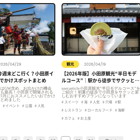
2026/04/29
2026/04/19
観光
今週末どこ行く？小田原イ
【2026年版】小田原観光“半日モデ
でかけスポットまとめ
ルコース”｜駅から徒歩でサクッと楽
しむおすすめプラン
icle5月はGW含め、お出かけの機会
user.article小田原観光“半日モデルコース”
候も最高！小田原で開催される
ご紹介！初夏の徒歩で小田原をサクッと楽
5月におススメしたいおでかけ
しむおすすめプランになっています
まとめました
スイーツ
海
人気
穴場
駅
ュ
イベント
公園
人気
レストラン
ローカルフード
海鮮
カフェ
お土産