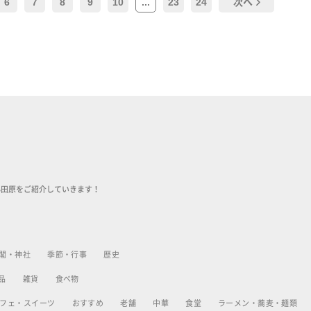
6
7
8
9
10
...
23
24
次へ
小田原をご紹介していきます！
閣・神社
季節・行事
歴史
品
雑貨
食べ物
フェ・スイーツ
おすすめ
老舗
中華
食堂
ラーメン・蕎麦・麺類