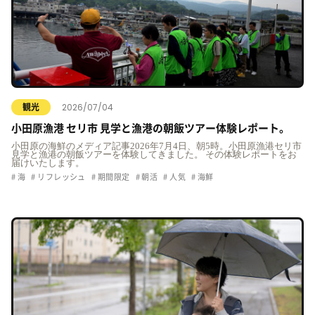
2026/07/04
観光
小田原漁港 セリ市 見学と漁港の朝飯ツアー体験レポート。
小田原の海鮮のメディア記事2026年7月4日、朝5時。小田原漁港セリ市
見学と漁港の朝飯ツアーを体験してきました。 その体験レポートをお
届けいたします。
海
リフレッシュ
期間限定
朝活
人気
海鮮