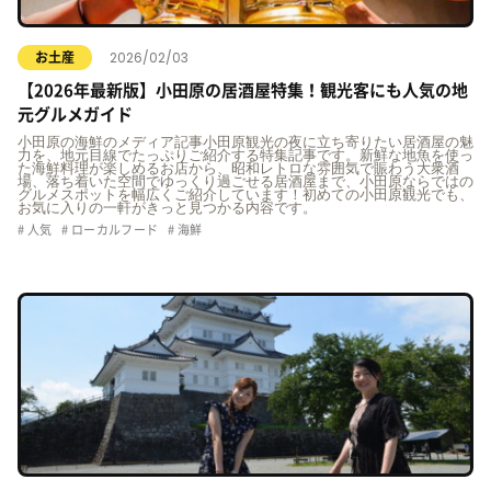
2026/02/03
お土産
【2026年最新版】小田原の居酒屋特集！観光客にも人気の地
元グルメガイド
小田原の海鮮のメディア記事小田原観光の夜に立ち寄りたい居酒屋の魅
力を、地元目線でたっぷりご紹介する特集記事です。新鮮な地魚を使っ
た海鮮料理が楽しめるお店から、昭和レトロな雰囲気で賑わう大衆酒
場、落ち着いた空間でゆっくり過ごせる居酒屋まで、小田原ならではの
グルメスポットを幅広くご紹介しています！初めての小田原観光でも、
お気に入りの一軒がきっと見つかる内容です。
人気
ローカルフード
海鮮