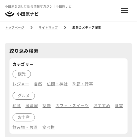
小田原を楽しむ総合情報マガジン｜小田原ナビ
トップページ
サイトマップ
海鮮のメディア記事
絞り込み検索
カテゴリー
観光
レジャー
自然
仏閣・神社
季節・行事
グルメ
和食
居酒屋
話題
カフェ・スイーツ
おすすめ
食堂
お土産
飲み物・お酒
食べ物