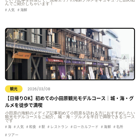
という記事を目指して、漁港エリアの海鮮グルメをギュギュっと詰め込
んでご紹介しちゃいます！
人気
海鮮
2026/03/08
観光
【日帰りOK】初めての小田原観光モデルコース｜城・海・グ
ルメを徒歩で満喫
小田原の海鮮のメディア記事初めて小田原を訪れる方におすすめしたい
観光モデルコースをご紹介。城・海・グルメを半日で満喫できるコース
です
海
人気
和食
駅
レストラン
ローカルフード
海鮮
名所
ツアー