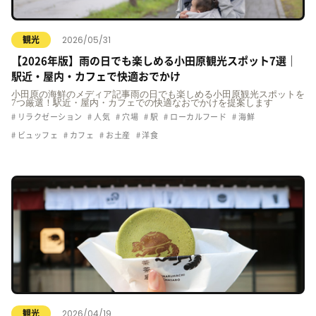
2026/05/31
観光
【2026年版】雨の日でも楽しめる小田原観光スポット7選｜
駅近・屋内・カフェで快適おでかけ
小田原の海鮮のメディア記事雨の日でも楽しめる小田原観光スポットを
7つ厳選！駅近・屋内・カフェでの快適なおでかけを提案します
リラクゼーション
人気
穴場
駅
ローカルフード
海鮮
ビュッフェ
カフェ
お土産
洋食
2026/04/19
観光