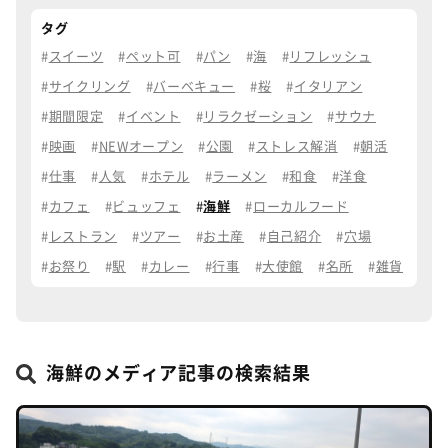
タグ
スイーツ
ペット可
パン
海
リフレッシュ
サイクリング
バーベキュー
桜
イタリアン
期間限定
イベント
リラクゼーション
サウナ
映画
NEWオープン
公園
ストレス解消
朝活
仕事
人気
ホテル
ラーメン
和食
洋食
カフェ
ビュッフェ
海鮮
ローカルフード
レストラン
ツアー
お土産
自己紹介
穴場
お祭り
駅
カレー
行事
大使館
名所
雑貨
海鮮のメディア記事の検索結果