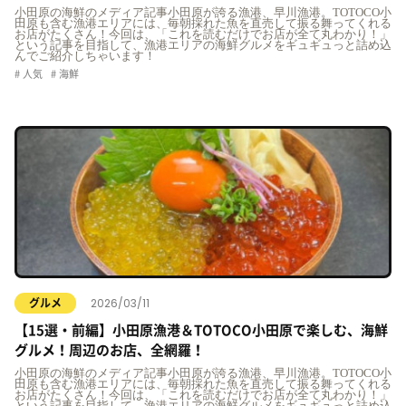
小田原の海鮮のメディア記事小田原が誇る漁港、早川漁港。TOTOCO小
田原も含む漁港エリアには、毎朝採れた魚を直売して振る舞ってくれる
お店がたくさん！今回は、「これを読むだけでお店が全て丸わかり！」
という記事を目指して、漁港エリアの海鮮グルメをギュギュっと詰め込
んでご紹介しちゃいます！
人気
海鮮
2026/03/11
グルメ
【15選・前編】小田原漁港＆TOTOCO小田原で楽しむ、海鮮
グルメ！周辺のお店、全網羅！
小田原の海鮮のメディア記事小田原が誇る漁港、早川漁港。TOTOCO小
田原も含む漁港エリアには、毎朝採れた魚を直売して振る舞ってくれる
お店がたくさん！今回は、「これを読むだけでお店が全て丸わかり！」