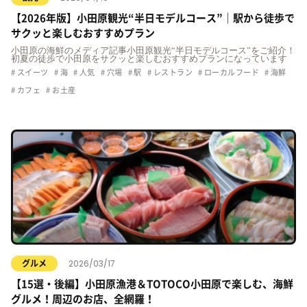
【2026年版】小田原観光“半日モデルコース”｜駅から徒歩で
サクッと楽しむおすすめプラン
小田原の海鮮のメディア記事小田原観光“半日モデルコース”をご紹介！
初夏の徒歩で小田原をサクッと楽しむおすすめプランになっています
スイーツ
海
人気
穴場
駅
レストラン
ローカルフード
海鮮
カフェ
お土産
2026/03/17
グルメ
【15選・後編】小田原漁港＆TOTOCO小田原で楽しむ、海鮮
グルメ！周辺のお店、全網羅！