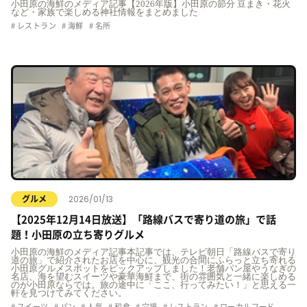
小田原の海鮮のメディア記事【2026年版】小田原の節分 豆まき・花火
など・家族で楽しめる神社情報をまとめました
レストラン
海鮮
名所
2026/01/13
グルメ
【2025年12月14日放送】「路線バスで寄り道の旅」で話
題！小田原の立ち寄りグルメ
小田原の海鮮のメディア記事本記事では、テレビ朝日「路線バスで寄り
道の旅」で紹介されたお店を中心に、観光の合間にふらっと立ち寄れる
小田原グルメスポットをピックアップしました！老舗パン屋やうなぎの
名店、海を望むスイーツや豪華海鮮まで、街の雰囲気と一緒に楽しめる
のが小田原ならでは。旅の途中に「ここ、行ってみたい！」と思える一
軒を見つけてみてください。
スイーツ
パン
人気
和食
穴場
レストラン
ローカルフード