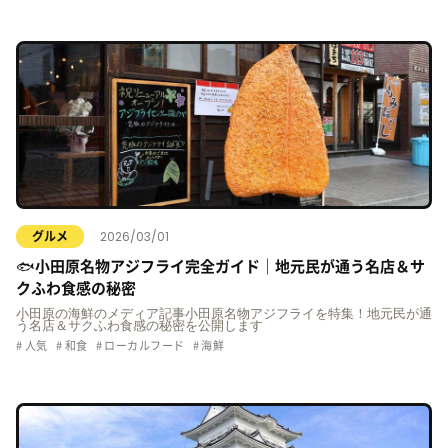
2026/03/01
グルメ
🐟小田原名物アジフライ完全ガイド｜地元民が通う名店＆サ
クふわ食感の秘密
小田原の海鮮のメディア記事小田原名物アジフライを特集！地元民が通
う名店＆サクふわ食感の秘密を公開します
人気
和食
ローカルフード
海鮮