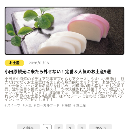
2026/01/06
お土産
小田原観光に来たら外せない！定番＆人気のお土産9選
小田原の海鮮のメディア記事東京からもアクセスしやすい小田原は、観
光だけでなくお土産選びも楽しめる魅力的なエリアです。老舗のかまぼ
こや干物といった定番名産品をはじめ、相模湾の海の幸を生かした加工
品、近年注目を集める柑橘スイーツや洗練された洋菓子まで、幅広いジ
ャンルがそろっています。本記事では、実際に買ってよかったと感じら
れる小田原のお土産を9品厳選。様々なシーンに合わせて選びやすいラ
インナップでご紹介します！
スイーツ
人気
ローカルフード
海鮮
お土産
1
2
3
4
前へ
次へ