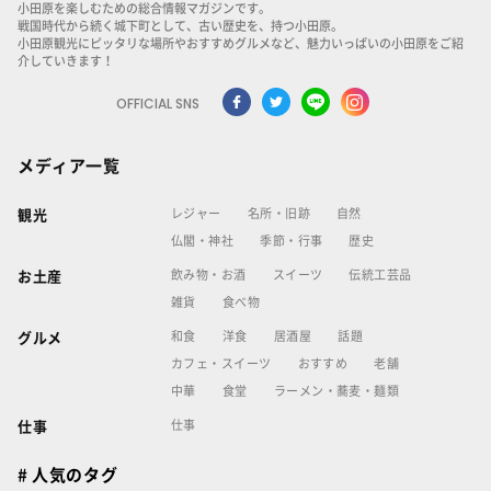
小田原を楽しむための総合情報マガジンです。
戦国時代から続く城下町として、古い歴史を、持つ小田原。
小田原観光にピッタリな場所やおすすめグルメなど、魅力いっぱいの小田原をご紹
介していきます！
OFFICIAL SNS
メディア一覧
レジャー
名所・旧跡
自然
観光
仏閣・神社
季節・行事
歴史
飲み物・お酒
スイーツ
伝統工芸品
お土産
雑貨
食べ物
和食
洋食
居酒屋
話題
グルメ
カフェ・スイーツ
おすすめ
老舗
中華
食堂
ラーメン・蕎麦・麺類
仕事
仕事
# 人気のタグ