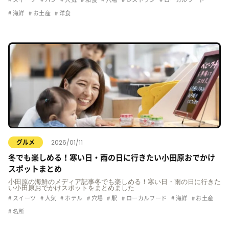
海鮮
お土産
洋食
2026/01/11
グルメ
冬でも楽しめる！寒い日・雨の日に行きたい小田原おでかけ
スポットまとめ
小田原の海鮮のメディア記事冬でも楽しめる！寒い日・雨の日に行きた
い小田原おでかけスポットをまとめました
スイーツ
人気
ホテル
穴場
駅
ローカルフード
海鮮
お土産
名所