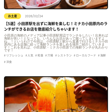
2026/02/24
お土産
【5選】小田原駅を出ずに海鮮を楽しむ！ミナカ小田原内のラ
ンチができるお店を徹底紹介しちゃいます！
小田原の海鮮のメディア記事小田原駅周辺でランチをしたい！出来れば
海鮮が良い！となっても、いろんなお店があって困ってしまいますよ
ね…！というわけで今回は、小田原駅と駅から直通で行けるミナカ小田
原内にある店舗に絞って海鮮ランチを楽しめる場所ご紹介していきま
す！これを見れば、小田原駅・ミナカ小田原での海鮮ランチが丸わかり
です！
リフレッシュ
人気
和食
穴場
レストラン
ローカルフード
海鮮
洋食