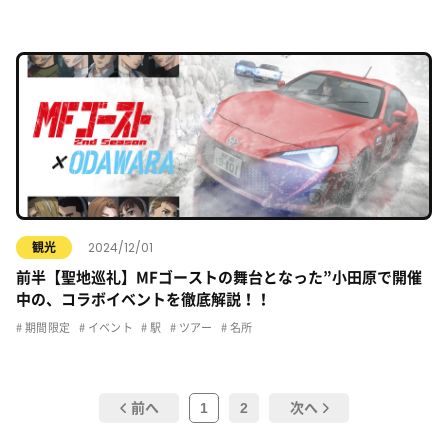
2024/12/01
観光
前半【聖地巡礼】MFゴーストの舞台となった”小田原で開催
中の、コラボイベントを徹底解説！！
期間限定
イベント
駅
ツアー
名所
1
2
前へ
次へ