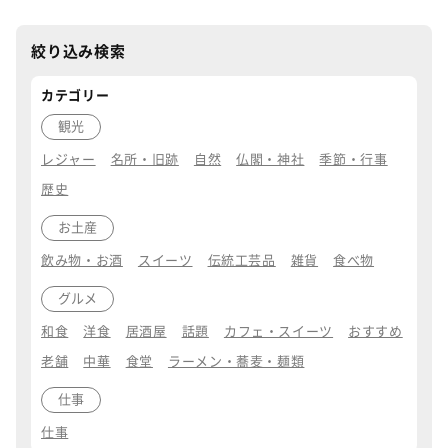
絞り込み検索
カテゴリー
観光
レジャー
名所・旧跡
自然
仏閣・神社
季節・行事
歴史
お土産
飲み物・お酒
スイーツ
伝統工芸品
雑貨
食べ物
グルメ
和食
洋食
居酒屋
話題
カフェ・スイーツ
おすすめ
老舗
中華
食堂
ラーメン・蕎麦・麺類
仕事
仕事