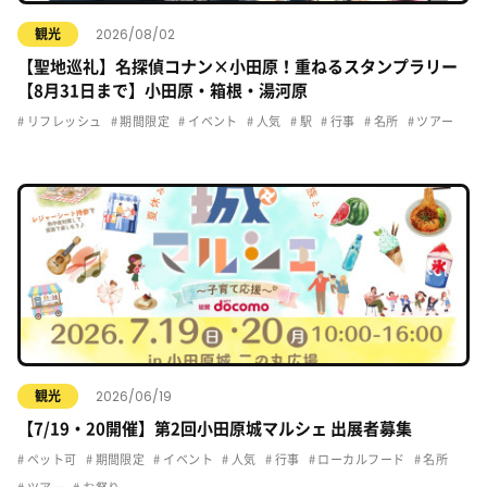
2026/08/02
観光
【聖地巡礼】名探偵コナン×小田原！重ねるスタンプラリー
【8月31日まで】小田原・箱根・湯河原
リフレッシュ
期間限定
イベント
人気
駅
行事
名所
ツアー
2026/06/19
観光
【7/19・20開催】第2回小田原城マルシェ 出展者募集
ペット可
期間限定
イベント
人気
行事
ローカルフード
名所