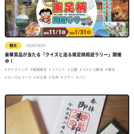
2025/12/01
観光
豪華賞品が当たる「クイズと巡る南足柄周遊ラリー」開催
中！
サイクリング
期間限定
イベント
公園
ストレス解消
朝活
ローカルフード
お土産
名所
ツアー
パン