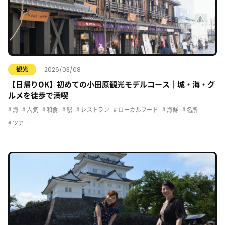
2026/03/08
観光
【日帰りOK】初めての小田原観光モデルコース｜城・海・グ
ルメを徒歩で満喫
海
人気
和食
駅
レストラン
ローカルフード
海鮮
名所
ツアー