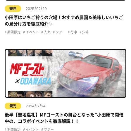
2025/02/20
観光
小田原はいちご狩りの穴場！おすすめ農園＆美味しいいちご
の見分け方を徹底紹介✨
期間限定
イベント
人気
ツアー
行事
穴場
2024/12/24
観光
後半【聖地巡礼】MFゴーストの舞台となった”小田原で開催
中の、コラボイベントを徹底解説！！
期間限定
イベント
ツアー