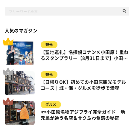
人気のマガジン
観光
【聖地巡礼】名探偵コナン×小田原！重ね
るスタンプラリー【8月31日まで】小田
原・箱根・湯河原
観光
【日帰りOK】初めての小田原観光モデル
コース｜城・海・グルメを徒歩で満喫
グルメ
🐟小田原名物アジフライ完全ガイド｜地
元民が通う名店＆サクふわ食感の秘密