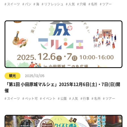
スイーツ
パン
海
リフレッシュ
人気
穴場
名所
ツアー
2025/12/05
観光
「第1回 小田原城マルシェ」2025年12月6日(土)・7日(日)開
催
スイーツ
ペット可
イベント
公園
人気
行事
名所
ツアー