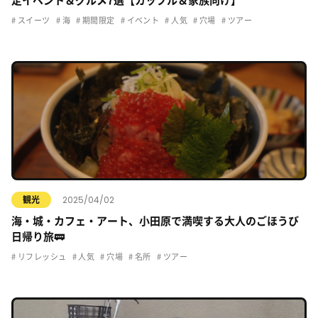
定イベント＆グルメ7選【カップル＆家族向け】
スイーツ
海
期間限定
イベント
人気
穴場
ツアー
2025/04/02
観光
海・城・カフェ・アート、小田原で満喫する大人のごほうび
日帰り旅🚃
リフレッシュ
人気
穴場
名所
ツアー