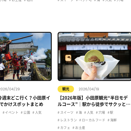
2026/04/29
2026/04/19
観光
今週末どこ行く？小田原イ
【2026年版】小田原観光“半日モデ
でかけスポットまとめ
ルコース”｜駅から徒歩でサクッと楽
しむおすすめプラン
ュ
イベント
公園
人気
スイーツ
海
人気
穴場
駅
レストラン
ローカルフード
海鮮
カフェ
お土産