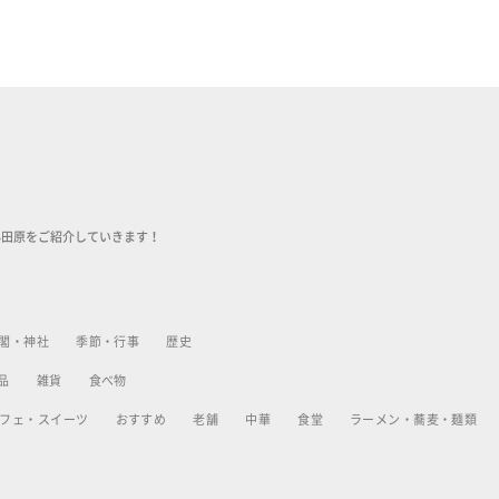
小田原をご紹介していきます！
閣・神社
季節・行事
歴史
品
雑貨
食べ物
フェ・スイーツ
おすすめ
老舗
中華
食堂
ラーメン・蕎麦・麺類