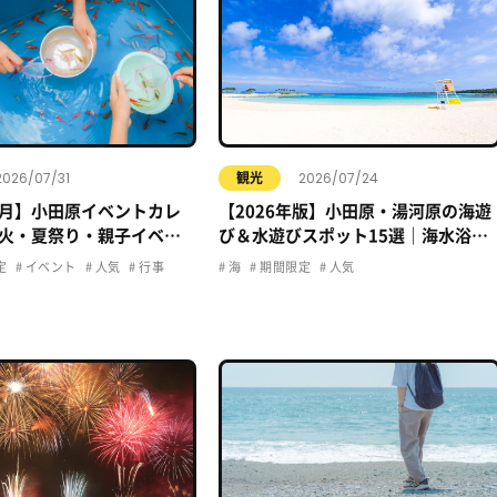
2026/07/31
2026/07/24
観光
年8月】小田原イベントカレ
【2026年版】小田原・湯河原の海遊
火・夏祭り・親子イベン
び＆水遊びスポット15選｜海水浴・
おでかけ情報まとめ
プール・子ども向け完全ガイド
定
イベント
人気
行事
海
期間限定
人気