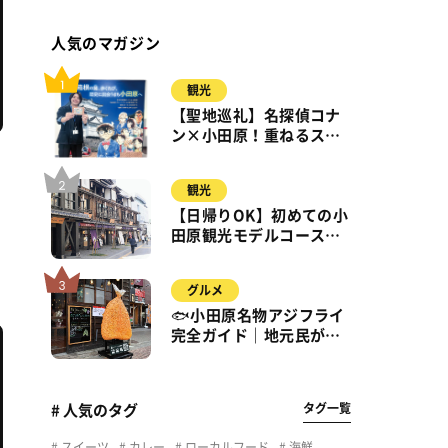
人気のマガジン
観光
【聖地巡礼】名探偵コナ
ン×小田原！重ねるスタ
ンプラリー【8月31日ま
で】小田原・箱根・湯河
観光
原
【日帰りOK】初めての小
田原観光モデルコース｜
城・海・グルメを徒歩で
満喫
グルメ
🐟小田原名物アジフライ
完全ガイド｜地元民が通
う名店＆サクふわ食感の
秘密
タグ一覧
# 人気のタグ
スイーツ
カレー
ローカルフード
海鮮