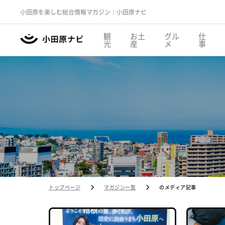
小田原を楽しむ総合情報マガジン｜小田原ナビ
観
お土
グル
仕
光
産
メ
事
トップページ
マガジン一覧
のメディア記事