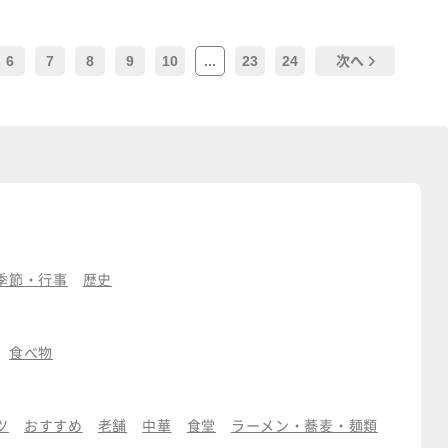
6
7
8
9
10
...
23
24
次へ
季節・行事
歴史
食べ物
ツ
おすすめ
老舗
中華
食堂
ラーメン・蕎麦・麺類