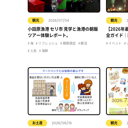
2026/07/04
観光
観光
小田原漁港 セリ市 見学と漁港の朝飯
【2026
ツアー体験レポート。
全ガイド｜
駐車場・ア
海
リフレッシュ
期間限定
朝活
イベント
人気
海鮮
2026/06/19
お土産
観光