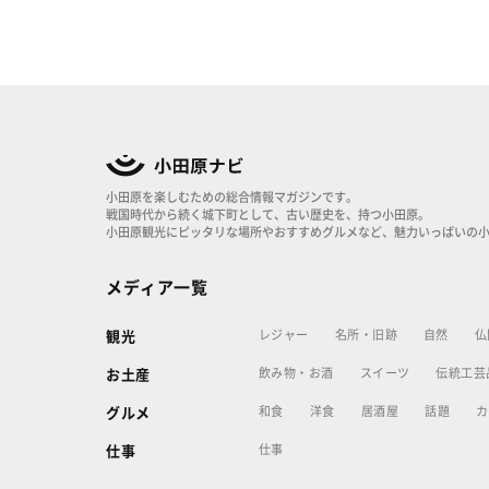
小田原を楽しむための総合情報マガジンです。
戦国時代から続く城下町として、古い歴史を、持つ小田原。
小田原観光にピッタリな場所やおすすめグルメなど、魅力いっぱいの
メディア一覧
レジャー
名所・旧跡
自然
仏
観光
飲み物・お酒
スイーツ
伝統工芸
お土産
和食
洋食
居酒屋
話題
カ
グルメ
仕事
仕事