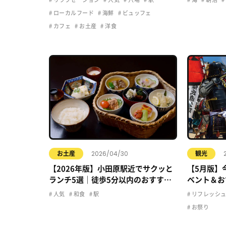
ローカルフード
海鮮
ビュッフェ
カフェ
お土産
洋食
2026/04/30
お土産
観光
【2026年版】小田原駅近でサクッと
【5月版】
ランチ5選｜徒歩5分以内のおすすめ
ベント＆お
店まとめ
人気
和食
駅
リフレッシ
お祭り