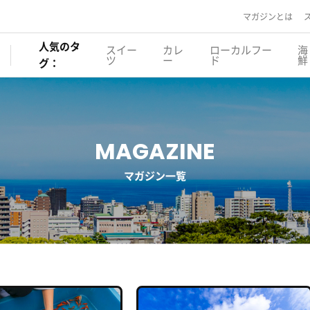
マガジンとは
人気のタ
スイー
カレ
ローカルフー
海
ツ
ー
ド
鮮
グ：
MAGAZINE
マガジン一覧