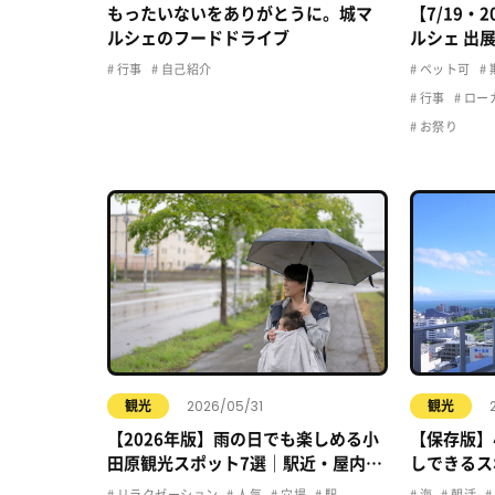
もったいないをありがとうに。城マ
【7/19・
ルシェのフードドライブ
ルシェ 出
行事
自己紹介
ペット可
行事
ロー
お祭り
2026/05/31
観光
観光
【2026年版】雨の日でも楽しめる小
【保存版】
田原観光スポット7選｜駅近・屋内・
しできるス
カフェで快適おでかけ
リラクゼーション
人気
穴場
駅
海
朝活