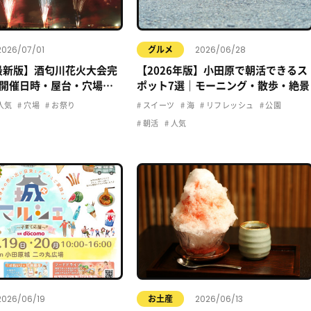
2026/07/01
2026/06/28
グルメ
年最新版】酒匂川花火大会完
【2026年版】小田原で朝活できるス
開催日時・屋台・穴場・
ポット7選｜モーニング・散歩・絶景
クセス情報まとめ
人気
穴場
お祭り
スイーツ
海
リフレッシュ
公園
朝活
人気
2026/06/19
2026/06/13
お土産