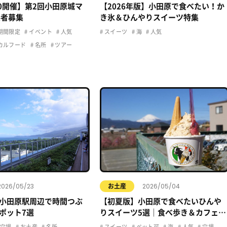
20開催】第2回小田原城マ
【2026年版】小田原で食べたい！か
展者募集
き氷＆ひんやりスイーツ特集
期間限定
イベント
人気
スイーツ
海
人気
カルフード
名所
ツアー
2026/05/23
2026/05/04
お土産
小田原駅周辺で時間つぶ
【初夏版】小田原で食べたいひんや
ポット7選
りスイーツ5選｜食べ歩き＆カフェま
とめ
穴場
お土産
名所
スイーツ
ペット可
海
人気
穴場