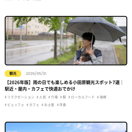
2026/05/31
観光
【2026年版】雨の日でも楽しめる小田原観光スポット7選｜
駅近・屋内・カフェで快適おでかけ
リラクゼーション
人気
穴場
駅
ローカルフード
海鮮
ビュッフェ
カフェ
お土産
洋食