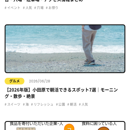
イベント
人気
穴場
お祭り
2026/06/28
グルメ
【2026年版】小田原で朝活できるスポット7選｜モーニン
グ・散歩・絶景
スイーツ
海
リフレッシュ
公園
朝活
人気