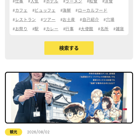
仕事
人気
ホテル
ラーメン
和食
洋食
カフェ
ビュッフェ
海鮮
ローカルフード
レストラン
ツアー
お土産
自己紹介
穴場
お祭り
駅
カレー
行事
大使館
名所
雑貨
2026/08/02
観光