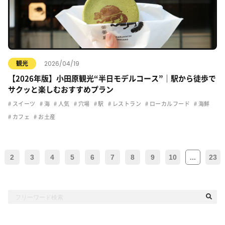
2026/04/19
観光
【2026年版】小田原観光“半日モデルコース”｜駅から徒歩で
サクッと楽しむおすすめプラン
スイーツ
海
人気
穴場
駅
レストラン
ローカルフード
海鮮
カフェ
お土産
2
3
4
5
6
7
8
9
10
...
23