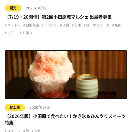
2026/06/19
観光
【7/19・20開催】第2回小田原城マルシェ 出展者募集
ペット可
期間限定
イベント
人気
行事
ローカルフード
名所
ツアー
お祭り
2026/06/13
お土産
【2026年版】小田原で食べたい！かき氷＆ひんやりスイーツ
特集
スイーツ
海
人気