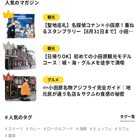
人気のマガジン
観光
【聖地巡礼】名探偵コナン×小田原！重ね
るスタンプラリー【8月31日まで】小田
原・箱根・湯河原
観光
【日帰りOK】初めての小田原観光モデル
コース｜城・海・グルメを徒歩で満喫
グルメ
🐟小田原名物アジフライ完全ガイド｜地
元民が通う名店＆サクふわ食感の秘密
タグ一覧
# 人気のタグ
スイーツ
カレー
ローカルフード
海鮮
ビュッフェ
カフェ
雑貨