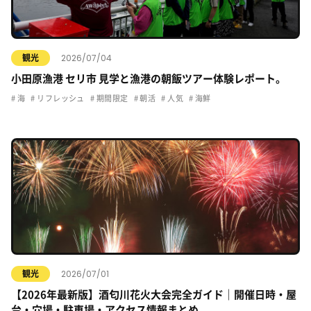
2026/07/04
観光
小田原漁港 セリ市 見学と漁港の朝飯ツアー体験レポート。
海
リフレッシュ
期間限定
朝活
人気
海鮮
2026/07/01
観光
【2026年最新版】酒匂川花火大会完全ガイド｜開催日時・屋
台・穴場・駐車場・アクセス情報まとめ