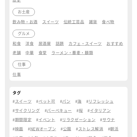
歴史
お土産
飲み物・お酒
スイーツ
伝統工芸品
雑貨
食べ物
グルメ
和食
洋食
居酒屋
話題
カフェ・スイーツ
おすすめ
老舗
中華
食堂
ラーメン・蕎麦・麺類
仕事
仕事
タグ
スイーツ
ペット可
パン
海
リフレッシュ
サイクリング
バーベキュー
桜
イタリアン
期間限定
イベント
リラクゼーション
サウナ
映画
NEWオープン
公園
ストレス解消
朝活