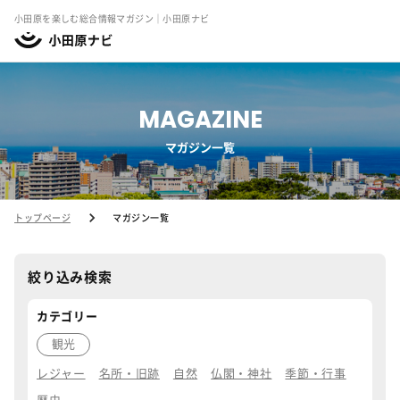
小田原を楽しむ総合情報マガジン｜小田原ナビ
MAGAZINE
マガジン一覧
トップページ
マガジン一覧
絞り込み検索
カテゴリー
観光
レジャー
名所・旧跡
自然
仏閣・神社
季節・行事