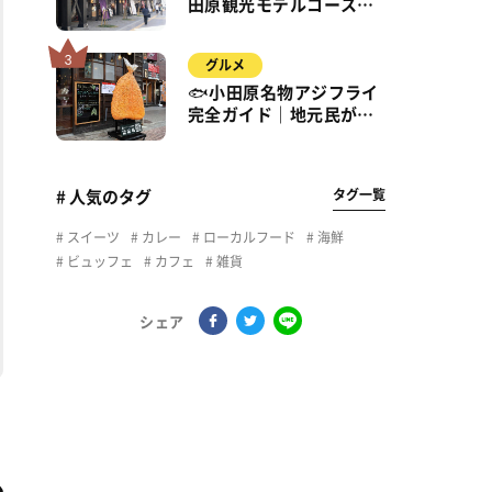
田原観光モデルコース｜
城・海・グルメを徒歩で
満喫
グルメ
🐟小田原名物アジフライ
完全ガイド｜地元民が通
う名店＆サクふわ食感の
秘密
タグ一覧
# 人気のタグ
スイーツ
カレー
ローカルフード
海鮮
ビュッフェ
カフェ
雑貨
シェア