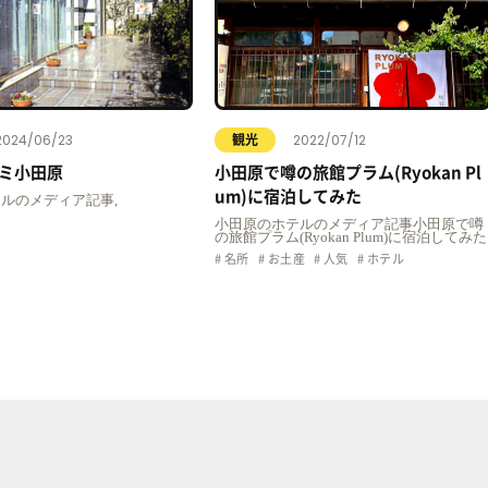
2024/06/23
2022/07/12
観光
ミ小田原
小田原で噂の旅館プラム(Ryokan Pl
um)に宿泊してみた
ルのメディア記事,
小田原のホテルのメディア記事小田原で噂
の旅館プラム(Ryokan Plum)に宿泊してみた
名所
お土産
人気
ホテル