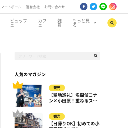
スマートポール
運営会社
お問い合わせ
ビュッフ
カフ
雑
もっと見
ェ
ェ
貨
る
人気のマガジン
観光
【聖地巡礼】名探偵コナ
ン×小田原！重ねるスタ
ンプラリー【8月31日ま
で】小田原・箱根・湯河
観光
原
【日帰りOK】初めての小