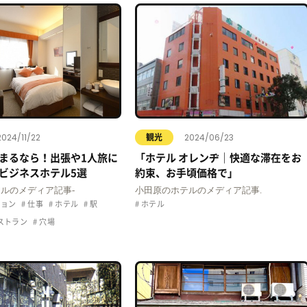
2024/11/22
2024/06/23
観光
まるなら！出張や1人旅に
「ホテル オレンヂ｜快適な滞在をお
ビジネスホテル5選
約束、お手頃価格で」
ルのメディア記事-
小田原のホテルのメディア記事.
ョン
仕事
ホテル
駅
ホテル
ストラン
穴場