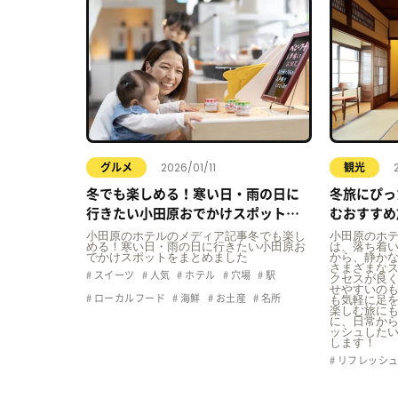
2026/01/11
グルメ
観光
冬でも楽しめる！寒い日・雨の日に
冬旅にぴっ
行きたい小田原おでかけスポットま
むおすすめ
とめ
小田原のホテルのメディア記事冬でも楽し
小田原のホ
める！寒い日・雨の日に行きたい小田原お
は、落ち着
でかけスポットをまとめました
から、静か
さまざまな
スイーツ
人気
ホテル
穴場
駅
クセスが良
せやすいの
ローカルフード
海鮮
お土産
名所
も気軽に足
楽しむ旅に
に、日常か
ッシュした
します！
リフレッシ