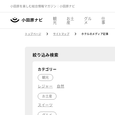
小田原を楽しむ総合情報マガジン｜小田原ナビ
観
お土
グル
仕
光
産
メ
事
トップページ
サイトマップ
ホテルのメディア記事
絞り込み検索
カテゴリー
観光
レジャー
自然
お土産
スイーツ
グルメ