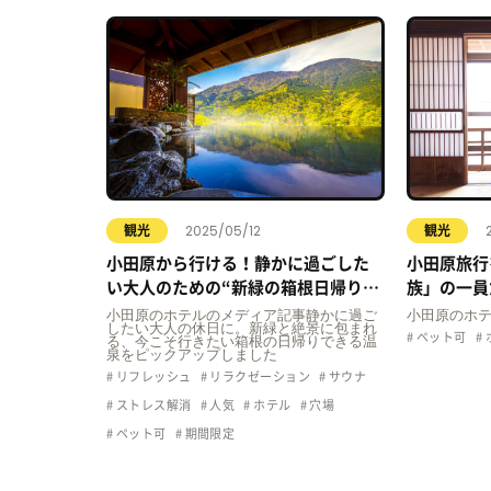
2025/05/12
観光
観光
小田原から行ける！静かに過ごした
小田原旅行
い大人のための“新緑の箱根日帰り温
族」の一員
泉”10選
行く小田原
小田原のホテルのメディア記事静かに過ご
小田原のホテ
したい大人の休日に。新緑と絶景に包まれ
選
ペット可
る、今こそ行きたい箱根の日帰りできる温
泉をピックアップしました
リフレッシュ
リラクゼーション
サウナ
ストレス解消
人気
ホテル
穴場
ペット可
期間限定