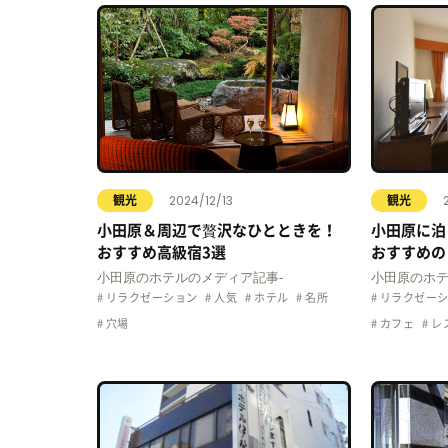
2024/12/13
観光
観光
小田原＆周辺で贅沢なひとときを！
小田原に泊
おすすめ高級宿3選
おすすめの
小田原のホテルのメディア記事-
小田原のホテ
リラクゼーション
人気
ホテル
名所
リラクゼーシ
穴場
カフェ
レ