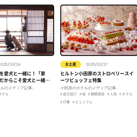
2025/03/24
2025/02/27
お土産
を愛犬と一緒に！「家
ヒルトン小田原のストロベリースイ
だからこそ愛犬と一緒に
ーツビュッフェ特集
周辺のペット可のホテル3
ルのメディア記事‐
小田原のホテルのメディア記事-
ホテル
自己紹介
桜
期間限定
人気
ホテル
行事
ビュッフェ