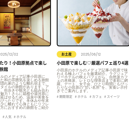
2025/12/02
2025/06/12
お土産
たり！小田原拠点で楽し
小田原で楽しむ♡厳選パフェ巡り4選
旅館
小田原のホテルのメディア記事小田原で味
わえる極上パフェを厳選紹介。ラグジュア
テルのメディア記事小田原に
リーホテルの映えパフェから、自然派カフ
いた和の雰囲気を楽しめる旅館
ェの本格派、レトロな喫茶店まで多彩に網
な隠れ家のような離れ宿まで、
羅。デート、女子会、ひとり時間にもぴっ
スタイルの旅館があります。ア
たりな小田原の“甘い名所”を、実食レポ付
く、街歩きや観光とも組み合わ
きでご案内します。
も魅力！さらに箱根や湯河原に
期間限定
ホテル
カフェ
スイーツ
を延ばせるため、温泉や美食を
もぴったりです。冬休みや年末
ら少し離れて心身ともにリフレ
い方におすすめの旅館をご紹介
ュ
人気
ホテル