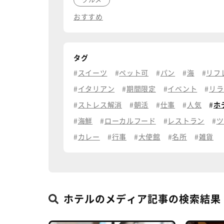
おすすめ
タグ
スイーツ
ペット可
パン
海
リフ
イタリアン
期間限定
イベント
リラ
ストレス解消
朝活
仕事
人気
ホ
海鮮
ローカルフード
レストラン
ツ
カレー
行事
大使館
名所
雑貨
ホテルのメディア記事の検索結果