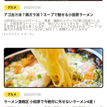
2022/07/30
グルメ
アゴ出汁派？鶏ガラ派？スープで魅せる小田原ラーメン
小田原のグルメのラーメン・蕎麦・麺類のメディア記事小田原といえ
ば、小田原系ラーメン！ 近年、味のブレをなくすため「工場スープ」
を使用するお店も多くなる中、 こだわりもって仕込まれる ”スープ” が
魅力の小田原ラーメンを2店ご紹介！ 1. 創麺どんす 2. みすず
レストラン
ラーメン
2022/07/28
グルメ
ラーメン激戦区 小田原で今絶対に外せないラーメン4選！