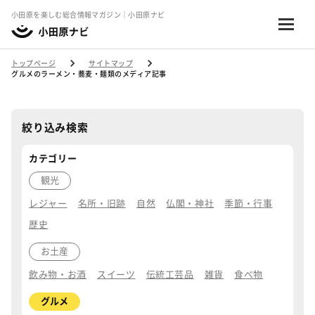
小田原を楽しむ総合情報マガジン｜小田原ナビ
トップページ
サイトマップ
グルメのラーメン・蕎麦・麺類のメディア記事
絞り込み検索
カテゴリー
観光
レジャー
名所・旧跡
自然
仏閣・神社
季節・行事
歴史
お土産
飲み物・お酒
スイーツ
伝統工芸品
雑貨
食べ物
グルメ