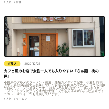
人気
和食
2022/12/23
グルメ
カフェ風のお店で女性一人でも入りやすい『らぁ麺 桃の
屋』
小田原のグルメのラーメン・蕎麦・麺類のメディア記事「小麦と肉 桃
の木」新宿御苑前で店長をしていた女性が小田原の街に惹かれて小田原
で始めたラーメン屋さんです。 鶏ガラの風味が効いた、あっさり系ラ
ーメン。カフェのような店内は女性一人でも入りやすいpopな店内でミ
ニカレーやスイーツも充実しています。
人気
ラーメン