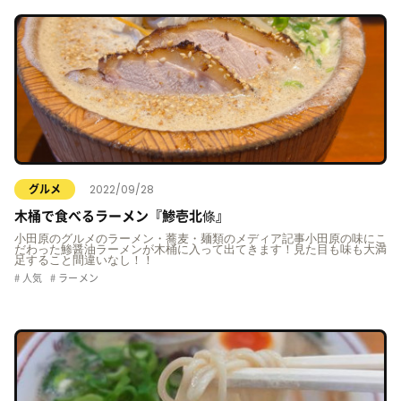
2022/09/28
グルメ
木桶で食べるラーメン『鯵壱北條』
小田原のグルメのラーメン・蕎麦・麺類のメディア記事小田原の味にこ
だわった鯵醤油ラーメンが木桶に入って出てきます！見た目も味も大満
足すること間違いなし！！
人気
ラーメン