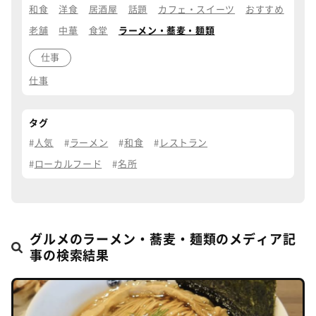
和食
洋食
居酒屋
話題
カフェ・スイーツ
おすすめ
老舗
中華
食堂
ラーメン・蕎麦・麺類
仕事
仕事
タグ
人気
ラーメン
和食
レストラン
ローカルフード
名所
グルメのラーメン・蕎麦・麺類のメディア記
事の検索結果