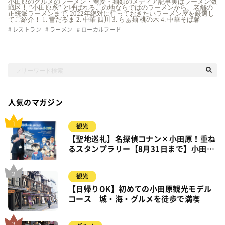
小田原のグルメのラーメン・蕎麦・麺類のメディア記事実はラーメン激
戦区！ ”小田原系” と呼ばれるこの地ならではのラーメンから、老舗の
正統派ラーメンまで, 2022年絶対に行っておきたいラーメン屋を厳選し
てご紹介！ 1. 雪だるま 2. 中華 四川 3. らぁ麺 桃の木 4. 中華そば馨
レストラン
ラーメン
ローカルフード
人気のマガジン
観光
【聖地巡礼】名探偵コナン×小田原！重ね
るスタンプラリー【8月31日まで】小田
原・箱根・湯河原
観光
【日帰りOK】初めての小田原観光モデル
コース｜城・海・グルメを徒歩で満喫