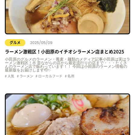
2025/05/09
グルメ
ラーメン激戦区！小田原のイチオシラーメン店まとめ2025
小田原のグルメのラーメン・蕎麦・麺類のメディア記事小田原は実はラ
ーメン激戦区！🍜 昔ながらの店から最近流行りの店まで・・・たくさ
んのラーメン店で賑わっています！！ 今回は小田原のラーメン情報の
最新版をお届けします🫡✨
人気
ラーメン
ローカルフード
名所