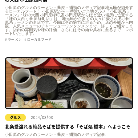
小田原のグルメのラーメン・蕎麦・麺類のメディア記事地元民が紹介す
るローカルフード！ 小田原駅から一番近いご当地グルメ「小田原系ラ
ーメン」: 味の大西 小田原緑町店 小田原駅からほど近い場所に位置する
「味の大西 小田原緑町店」は、地元民から多くの人々に愛される小田
原系ラーメンの名店です。今回はその魅力に迫るため、店の外観から内
観、人気メニューのチャーシューワンタンメンまで、詳しくご紹介しま
す。店内の雰囲気や味の評価、さらにはその麺や具材に至るまで、レポ
ートいたします。
ラーメン
ローカルフード
2024/03/03
グルメ
北条愛溢れる絶品そばを提供する「そば処 橋本」へようこそ
小田原のグルメのラーメン・蕎麦・麺類のメディア記事、