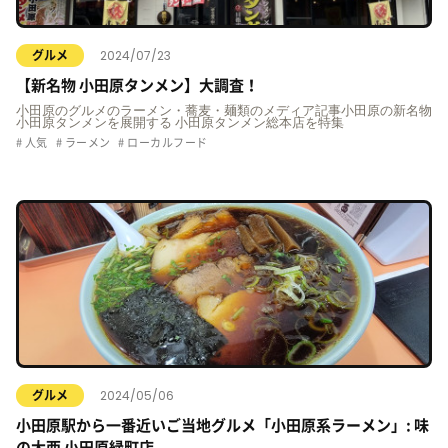
2024/07/23
グルメ
【新名物 小田原タンメン】大調査！
小田原のグルメのラーメン・蕎麦・麺類のメディア記事小田原の新名物
小田原タンメンを展開する 小田原タンメン総本店を特集
人気
ラーメン
ローカルフード
2024/05/06
グルメ
小田原駅から一番近いご当地グルメ「小田原系ラーメン」: 味
の大西 小田原緑町店