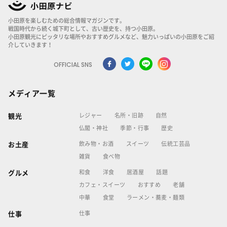
小田原を楽しむための総合情報マガジンです。
戦国時代から続く城下町として、古い歴史を、持つ小田原。
小田原観光にピッタリな場所やおすすめグルメなど、魅力いっぱいの小田原をご紹
介していきます！
OFFICIAL SNS
メディア一覧
レジャー
名所・旧跡
自然
観光
仏閣・神社
季節・行事
歴史
飲み物・お酒
スイーツ
伝統工芸品
お土産
雑貨
食べ物
和食
洋食
居酒屋
話題
グルメ
カフェ・スイーツ
おすすめ
老舗
中華
食堂
ラーメン・蕎麦・麺類
仕事
仕事