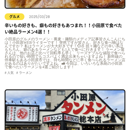
2025/03/28
グルメ
辛いもの好きも、癖もの好きもあつまれ！！小田原で食べた
い絶品ラーメン4選！！
小田原のグルメのラーメン・蕎麦・麺類のメディア記事皆さんこんにち
は！小田原WEBライターです！ 突然ですが皆さん、好きな食べ物はな
んですか？ 私はラーメンが大大好きです！💞🍜 担々麺などの辛い系は
もちろん、癖のあるラーメンなども1人で食べに行きます！ ラーメン屋
さんは、他のお店と比べて回転率も早く、リーズナブルな値段で食べら
れるので短い時間でもコスパよく満足出来ちゃいますよね！ 新幹線の
停車駅もある小田原市では、待ち時間などに早く食べられるラーメン店
があるのはありがたいですよね。🚅 今回は、いろいろな系統の小田原
で食べたいラーメンを4選ご紹介します！
人気
ラーメン