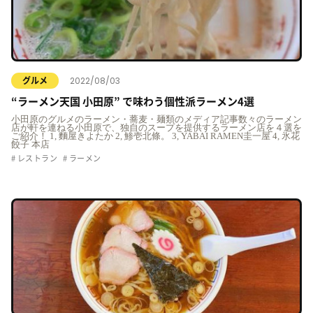
2022/08/03
グルメ
“ラーメン天国 小田原” で味わう個性派ラーメン4選
小田原のグルメのラーメン・蕎麦・麺類のメディア記事数々のラーメン
店が軒を連ねる小田原で、独自のスープを提供するラーメン店を４選を
ご紹介！ 1, 麵屋きよたか 2, 鯵壱北條。 3, YABAI RAMEN圭一屋 4, 氷花
餃子 本店
レストラン
ラーメン