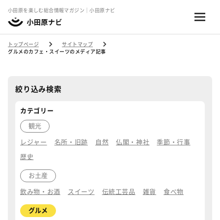
小田原を楽しむ総合情報マガジン｜小田原ナビ
トップページ
サイトマップ
グルメのカフェ・スイーツのメディア記事
絞り込み検索
カテゴリー
観光
レジャー
名所・旧跡
自然
仏閣・神社
季節・行事
歴史
お土産
飲み物・お酒
スイーツ
伝統工芸品
雑貨
食べ物
グルメ