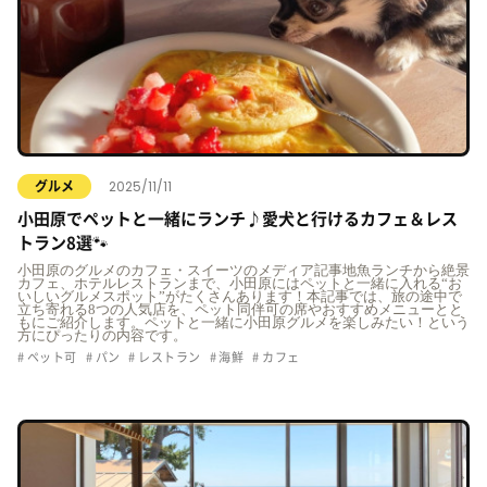
2025/11/11
グルメ
小田原でペットと一緒にランチ♪愛犬と行けるカフェ＆レス
トラン8選🐾
小田原のグルメのカフェ・スイーツのメディア記事地魚ランチから絶景
カフェ、ホテルレストランまで、小田原にはペットと一緒に入れる“お
いしいグルメスポット”がたくさんあります！本記事では、旅の途中で
立ち寄れる8つの人気店を、ペット同伴可の席やおすすめメニューとと
もにご紹介します。ペットと一緒に小田原グルメを楽しみたい！という
方にぴったりの内容です。
ペット可
パン
レストラン
海鮮
カフェ