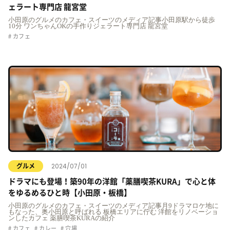
ェラート専門店 龍宮堂
小田原のグルメのカフェ・スイーツのメディア記事小田原駅から徒歩
10分 ワンちゃんOKの手作りジェラート専門店 龍宮堂
カフェ
2024/07/01
グルメ
ドラマにも登場！築90年の洋館「薬膳喫茶KURA」で心と体
をゆるめるひと時【小田原・板橋】
小田原のグルメのカフェ・スイーツのメディア記事月9ドラマロケ地に
もなった、奥小田原と呼ばれる 板橋エリアに佇む 洋館をリノベーショ
ンしたカフェ 薬膳喫茶KURAの紹介
カフェ
カレー
穴場