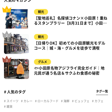
人気のマガジン
観光
【聖地巡礼】名探偵コナン×小田原！重ね
るスタンプラリー【8月31日まで】小田
原・箱根・湯河原
観光
【日帰りOK】初めての小田原観光モデル
コース｜城・海・グルメを徒歩で満喫
グルメ
🐟小田原名物アジフライ完全ガイド｜地
元民が通う名店＆サクふわ食感の秘密
タグ一覧
# 人気のタグ
スイーツ
カレー
ローカルフード
海鮮
ビュッフェ
カフェ
雑貨