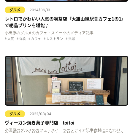
2024/06/13
グルメ
レトロでかわいい人気の喫茶店『大雄山線駅舎カフェ1の1』
で絶品プリンを堪能♪
小田原のグルメのカフェ・スイーツのメディア記事-
人気
洋食
カフェ
レストラン
穴場
2022/08/04
グルメ
ヴィーガン焼き菓子専門店 toitoi
小田原のグルメのカフェ・スイーツのメディア記事食材にこだわり、