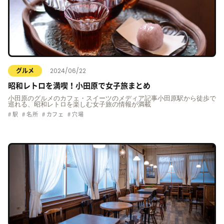
2024/06/22
グルメ
昭和レトロを満喫！小田原で女子旅まとめ
小田原のグルメのカフェ・スイーツのメディア記事小田原駅から徒歩で
巡れる、昭和レトロを楽しむ女子旅の情報が満載
駅
名所
カフェ
穴場