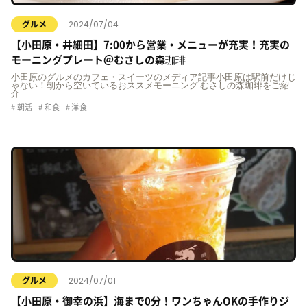
2024/07/04
グルメ
【小田原・井細田】7:00から営業・メニューが充実！充実の
モーニングプレート＠むさしの森珈琲
小田原のグルメのカフェ・スイーツのメディア記事小田原は駅前だけじ
ゃない！朝から空いているおススメモーニング むさしの森珈琲をご紹
介
朝活
和食
洋食
2024/07/01
グルメ
【小田原・御幸の浜】海まで0分！ワンちゃんOKの手作りジ