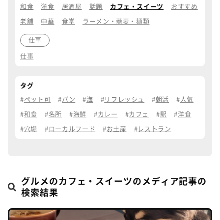
和食
洋食
居酒屋
話題
カフェ・スイーツ
おすすめ
老舗
中華
食堂
ラーメン・蕎麦・麺類
仕事
仕事
タグ
ペット可
パン
海
リフレッシュ
朝活
人気
和食
名所
海鮮
カレー
カフェ
駅
洋食
穴場
ローカルフード
お土産
レストラン
グルメのカフェ・スイーツのメディア記事の
検索結果