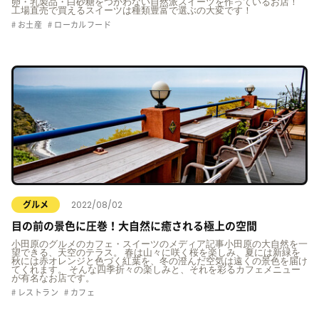
卵・乳製品・白砂糖をつかわない自然派スイーツを作っているお店！
工場直売で買えるスイーツは種類豊富で選ぶの大変です！
お土産
ローカルフード
2022/08/02
グルメ
目の前の景色に圧巻！大自然に癒される極上の空間
小田原のグルメのカフェ・スイーツのメディア記事小田原の大自然を一
望できる、天空のテラス。 春は山々に咲く桜を楽しみ、夏には新緑を
秋には赤オレンジと色づく紅葉を、冬の澄んだ空気は遠くの景色を届け
てくれます。 そんな四季折々の楽しみと、それを彩るカフェメニュー
が有名なお店です。
レストラン
カフェ