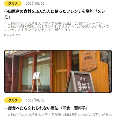
2022/08/02
グルメ
小田原産の食材をふんだんに使ったフレンチを堪能『メシ
モ』
小田原のグルメの洋食のメディア記事今回は、2018年にオープンし、
小田原の地域密着型レストランとして遠方からも足を運ぶ人が多い フ
レンチレストラン『メシモ』をご紹介します。
レストラン
2022/08/02
グルメ
一度食べたら忘れられない魔法『洋食 葉椰子』
小田原のグルメの洋食のメディア記事今日は無性にあの店のアレが食べ