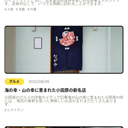
のインテリアとともに、歴史ある街並みを楽しめる貴重なスポットで
す。定休日なしで、いつでも気軽に訪れることができます。
人気
洋食
穴場
2022/08/29
グルメ
海の幸・山の幸に恵まれた小田原の新名店
小田原のグルメの洋食のメディア記事海や山の幸に恵まれた小田原の街
には、 地元の食材を使った美味しいお店がまだまだたくさんありま
す。
レストラン