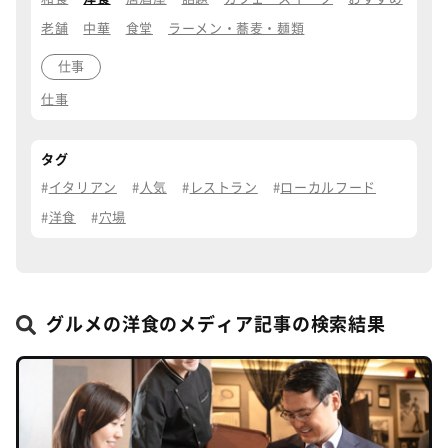
老舗
中華
食堂
ラーメン・蕎麦・麺類
仕事
仕事
タグ
イタリアン
人気
レストラン
ローカルフード
洋食
穴場
グルメの洋食のメディア記事の検索結果