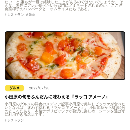
たい！と 誰もが一度は経験したことがあるのではないでしょうか。 そ
んな、無性にアレが食べたい時部門にノミネートされるのが、 ここ洋
食葉椰子のハンバーグと、オムライスたちである。
レストラン
洋食
2022/07/28
グルメ
小田原の旬をふんだんに味わえる『ラッコ アメーノ』
小田原のグルメの洋食のメディア記事小田原で美味しピッツァが食べた
いとなれば、迷わず訪れる『ラッコ アメーノ』。 小田原駅から徒歩5分
のところにあり、本格ナポリピッツァが贅沢に楽しめ、シーンを選ばず
に利用できる名店です。
レストラン