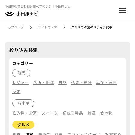
小田原を楽しむ総合情報マガジン｜小田原ナビ
トップページ
サイトマップ
グルメの洋食のメディア記事
絞り込み検索
カテゴリー
観光
レジャー
名所・旧跡
自然
仏閣・神社
季節・行事
歴史
お土産
飲み物・お酒
スイーツ
伝統工芸品
雑貨
食べ物
グルメ
和食
洋食
居酒屋
話題
カフェ・スイーツ
おすすめ