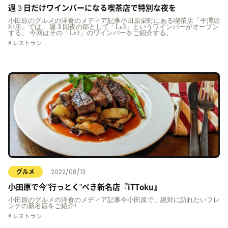
週３日だけワインバーになる喫茶店で特別な夜を
小田原のグルメの洋食のメディア記事小田原栄町にある喫茶店「平澤珈
琲店」では、 週３回夜の部として「Le3」というワインバーがオープン
する。 今回はその「Le3」のワインバーをご紹介する。
レストラン
2022/08/13
グルメ
小田原で今"行っとく"べき新名店『iTToku』
小田原のグルメの洋食のメディア記事今小田原で、絶対に訪れたいフレ
ンチの新名店をご紹介!
レストラン