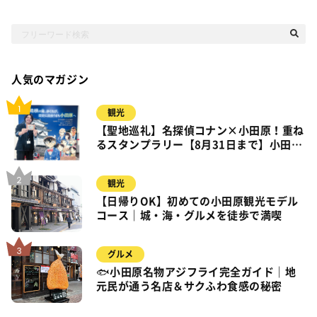
人気のマガジン
観光
【聖地巡礼】名探偵コナン×小田原！重ね
るスタンプラリー【8月31日まで】小田
原・箱根・湯河原
観光
【日帰りOK】初めての小田原観光モデル
コース｜城・海・グルメを徒歩で満喫
グルメ
🐟小田原名物アジフライ完全ガイド｜地
元民が通う名店＆サクふわ食感の秘密