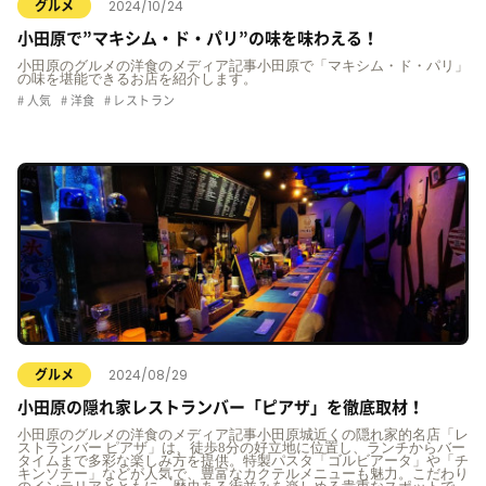
2024/10/24
グルメ
小田原で”マキシム・ド・パリ”の味を味わえる！
小田原のグルメの洋食のメディア記事小田原で「マキシム・ド・パリ」
の味を堪能できるお店を紹介します。
人気
洋食
レストラン
2024/08/29
グルメ
小田原の隠れ家レストランバー「ピアザ」を徹底取材！
小田原のグルメの洋食のメディア記事小田原城近くの隠れ家的名店「レ
ストランバー ピアザ」は、徒歩8分の好立地に位置し、ランチからバー
タイムまで多彩な楽しみ方を提供。特製パスタ「ゴルビアータ」や「チ
キンソテー」などが人気で、豊富なカクテルメニューも魅力。こだわり