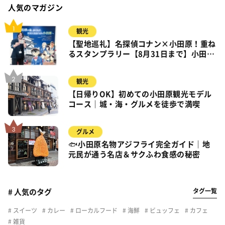
人気のマガジン
観光
【聖地巡礼】名探偵コナン×小田原！重ね
るスタンプラリー【8月31日まで】小田
原・箱根・湯河原
観光
【日帰りOK】初めての小田原観光モデル
コース｜城・海・グルメを徒歩で満喫
グルメ
🐟小田原名物アジフライ完全ガイド｜地
元民が通う名店＆サクふわ食感の秘密
タグ一覧
# 人気のタグ
スイーツ
カレー
ローカルフード
海鮮
ビュッフェ
カフェ
雑貨