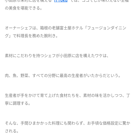
小田原市栄町に店を構える "
iTToku
" では、ココでしか味わえない至福
の美食を堪能できる。
オーナーシェフは、箱根の老舗富士屋ホテル「フュージョンダイニン
グ」で料理長を務めた腕利き。
素材にこだわりを持つシェフが小田原に店を構えたワケは、
肉、魚、野菜、すべての分野に最高の生産者がいたからだという。
生産者が手をかけて育て上げた食材たちを、素材の味を活かしつつ、丁
寧に調理する。
そんな、手間ひまかかった料理にも関わらず、お手頃な価格設定に驚か
される。