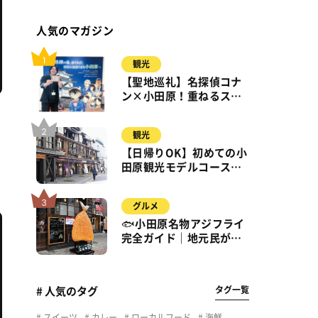
人気のマガジン
観光
【聖地巡礼】名探偵コナ
ン×小田原！重ねるスタ
ンプラリー【8月31日ま
で】小田原・箱根・湯河
観光
原
【日帰りOK】初めての小
田原観光モデルコース｜
城・海・グルメを徒歩で
満喫
グルメ
🐟小田原名物アジフライ
完全ガイド｜地元民が通
う名店＆サクふわ食感の
秘密
タグ一覧
# 人気のタグ
スイーツ
カレー
ローカルフード
海鮮