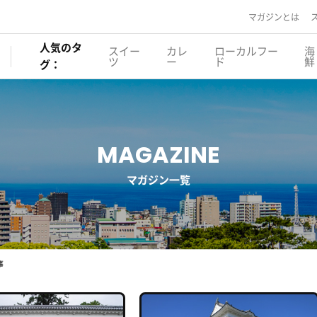
マガジンとは
人気のタ
スイー
カレ
ローカルフー
海
ツ
ー
ド
鮮
グ：
MAGAZINE
マガジン一覧
事