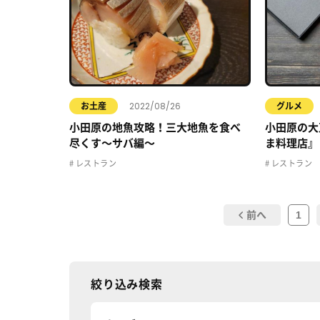
2022/08/26
お土産
グルメ
小田原の地魚攻略！三大地魚を食べ
小田原の大
尽くす〜サバ編〜
ま料理店』
レストラン
レストラン
1
前へ
絞り込み検索