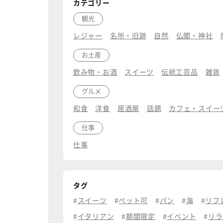
カテゴリー
観光
レジャー
名所・旧跡
自然
仏閣・神社
お土産
飲み物・お酒
スイーツ
伝統工芸品
雑貨
グルメ
和食
洋食
居酒屋
話題
カフェ・スイー
仕事
仕事
タグ
スイーツ
ペット可
パン
海
リフ
イタリアン
期間限定
イベント
リラ