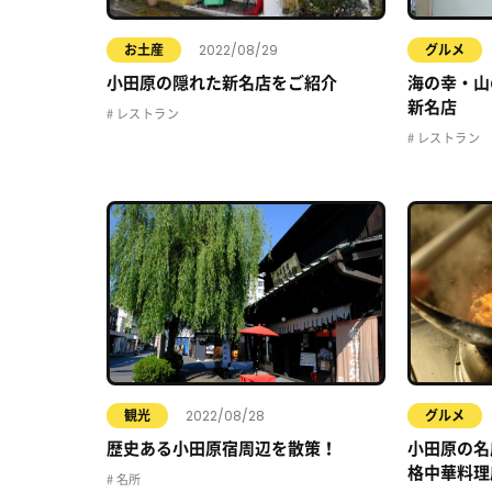
2022/08/29
お土産
グルメ
小田原の隠れた新名店をご紹介
海の幸・山
新名店
レストラン
レストラン
2022/08/28
観光
グルメ
歴史ある小田原宿周辺を散策！
小田原の名
格中華料理
名所