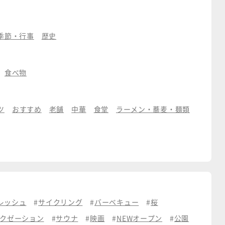
季節・行事
歴史
食べ物
ツ
おすすめ
老舗
中華
食堂
ラーメン・蕎麦・麺類
レッシュ
サイクリング
バーベキュー
桜
クゼーション
サウナ
映画
NEWオープン
公園