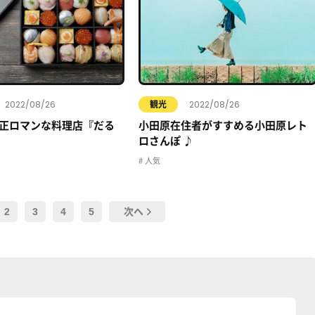
2022/08/26
2022/08/26
観光
正ロマンな料理店『だる
小田原在住者がすすめる小田原レト
ロさんぽ ♪
人気
2
3
4
5
次へ