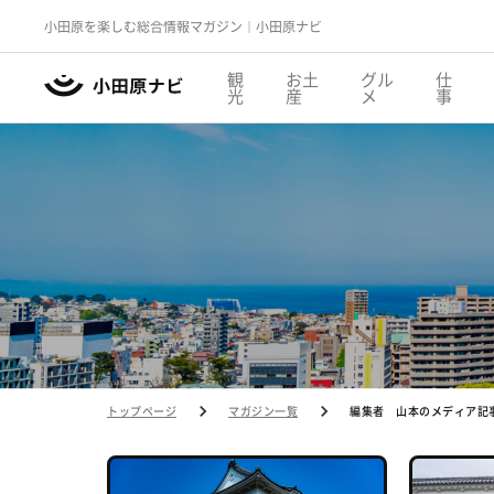
小田原を楽しむ総合情報マガジン｜小田原ナビ
観
お土
グル
仕
光
産
メ
事
トップページ
マガジン一覧
編集者 山本のメディア記