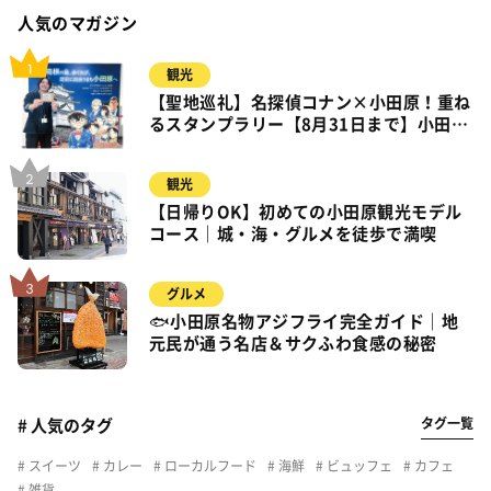
人気のマガジン
観光
【聖地巡礼】名探偵コナン×小田原！重ね
るスタンプラリー【8月31日まで】小田
原・箱根・湯河原
観光
【日帰りOK】初めての小田原観光モデル
コース｜城・海・グルメを徒歩で満喫
グルメ
🐟小田原名物アジフライ完全ガイド｜地
元民が通う名店＆サクふわ食感の秘密
タグ一覧
# 人気のタグ
スイーツ
カレー
ローカルフード
海鮮
ビュッフェ
カフェ
雑貨