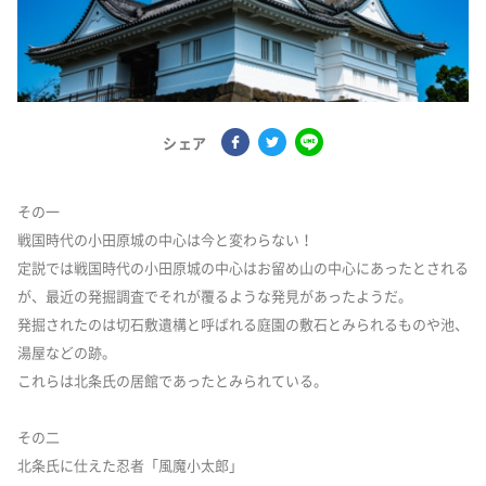
シェア
その一
戦国時代の小田原城の中心は今と変わらない！
定説では戦国時代の小田原城の中心はお留め山の中心にあったとされる
が、最近の発掘調査でそれが覆るような発見があったようだ。
発掘されたのは切石敷遺構と呼ばれる庭園の敷石とみられるものや池、
湯屋などの跡。
これらは北条氏の居館であったとみられている。
その二
北条氏に仕えた忍者「風魔小太郎」