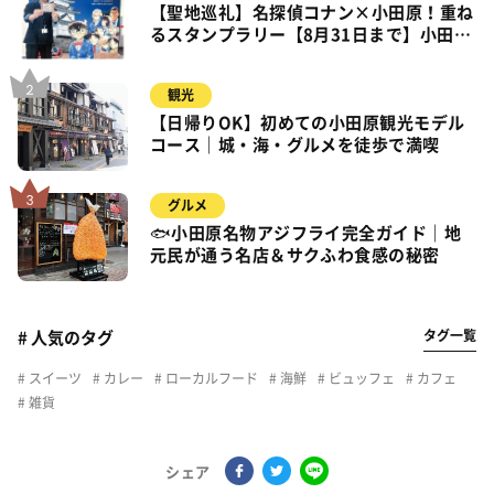
【聖地巡礼】名探偵コナン×小田原！重ね
るスタンプラリー【8月31日まで】小田
原・箱根・湯河原
観光
【日帰りOK】初めての小田原観光モデル
コース｜城・海・グルメを徒歩で満喫
グルメ
🐟小田原名物アジフライ完全ガイド｜地
元民が通う名店＆サクふわ食感の秘密
タグ一覧
# 人気のタグ
スイーツ
カレー
ローカルフード
海鮮
ビュッフェ
カフェ
雑貨
シェア