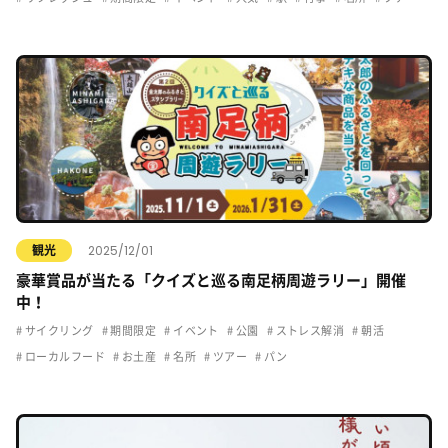
2025/12/01
観光
豪華賞品が当たる「クイズと巡る南足柄周遊ラリー」開催
中！
サイクリング
期間限定
イベント
公園
ストレス解消
朝活
ローカルフード
お土産
名所
ツアー
パン