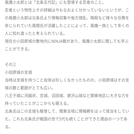
風魔小太郎とは「北条五代記」にも登場する忍者のこと。
忍者という特性上その詳細は今もなおよく分かっていないというが、こ
の風磨小太郎は北条氏より情報収集や後方撹乱、暗殺など様々な任務を
命じられていた風間氏が活躍したことによって、風魔一族として多くの
人に知れ渡ったと考えられている。
現在の小田原城の敷地内にNINJA館があり、風魔小太郎に関しても学ぶ
ことができる。
その三
小田原城の支城
当時は支城を持つこと自体は珍しくなかったものの、小田原城はその支
城の数と範囲がとても広い。
八王子城に河越状、忍城、沼田城、唐沢山城など関東地区に大きな力を
持っていたことがここからも窺える。
北条氏はこの支城も駆使して、関東全域に情報網をはって政治をしてい
た。これも北条氏が戦国の世で5代も続くことができた理由の一つであ
る。