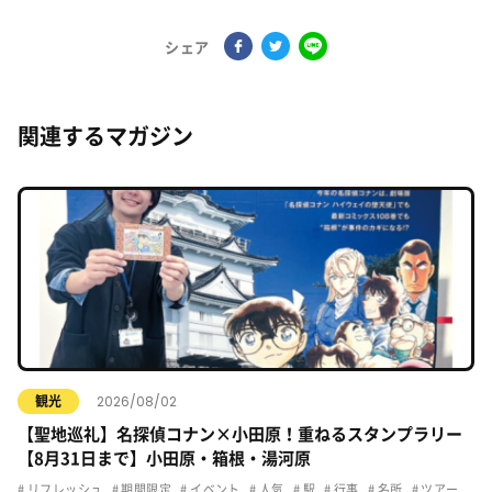
シェア
関連するマガジン
2026/08/02
観光
【聖地巡礼】名探偵コナン×小田原！重ねるスタンプラリー
【8月31日まで】小田原・箱根・湯河原
リフレッシュ
期間限定
イベント
人気
駅
行事
名所
ツアー