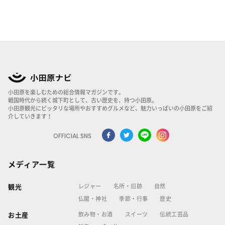
小田原を楽しむための総合情報マガジンです。
戦国時代から続く城下町として、古い歴史を、持つ小田原。
小田原観光にピッタリな場所やおすすめグルメなど、魅力いっぱいの小田原をご紹
介していきます！
OFFICIAL SNS
メディア一覧
レジャー
名所・旧跡
自然
観光
仏閣・神社
季節・行事
歴史
飲み物・お酒
スイーツ
伝統工芸品
お土産