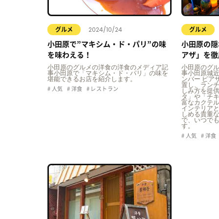
2024/10/24
グルメ
グルメ
小田原で”マキシム・ド・パリ”の味
小田原の隠
を味わえる！
アザ」を徹
小田原のグルメの洋食の洋食のメディア記
小田原のグ
事小田原で「マキシム・ド・パリ」の味を
事小田原城
堪能できるお店を紹介します。
ンバー ピア
置し、ラン
人気
洋食
レストラン
しみ方を提
タ」や「チ
富なカクテ
インテリア
しめる貴重
で、いつで
す。
人気
洋食