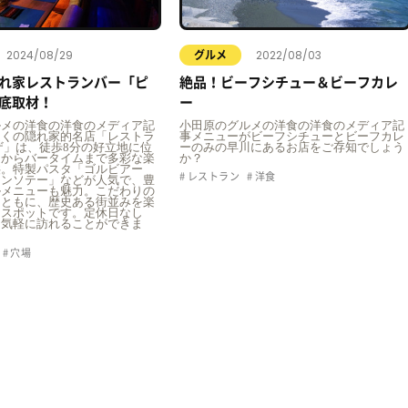
2024/08/29
2022/08/03
グルメ
れ家レストランバー「ピ
絶品！ビーフシチュー＆ビーフカレ
底取材！
ー
ルメの洋食の洋食のメディア記
小田原のグルメの洋食の洋食のメディア記
近くの隠れ家的名店「レストラ
事メニューがビーフシチューとビーフカレ
ザ」は、徒歩8分の好立地に位
ーのみの早川にあるお店をご存知でしょう
チからバータイムまで多彩な楽
か？
供。特製パスタ「ゴルビアー
レストラン
洋食
キンソテー」などが人気で、豊
ルメニューも魅力。こだわりの
とともに、歴史ある街並みを楽
なスポットです。定休日なし
も気軽に訪れることができま
穴場