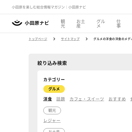
小田原を楽しむ総合情報マガジン｜小田原ナビ
観
お土
グル
仕
光
産
メ
事
トップページ
サイトマップ
グルメの洋食の洋食のメデ
絞り込み検索
カテゴリー
グルメ
洋食
話題
カフェ・スイーツ
おすすめ
観光
レジャー
お土産