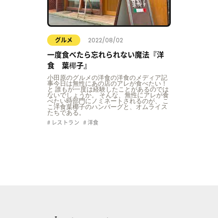
2022/08/02
グルメ
一度食べたら忘れられない魔法『洋
食 葉椰子』
小田原のグルメの洋食の洋食のメディア記
事今日は無性にあの店のアレが食べたい！
と 誰もが一度は経験したことがあるのでは
ないでしょうか。 そんな、無性にアレが食
べたい時部門にノミネートされるのが、 こ
こ洋食葉椰子のハンバーグと、オムライス
たちである。
レストラン
洋食