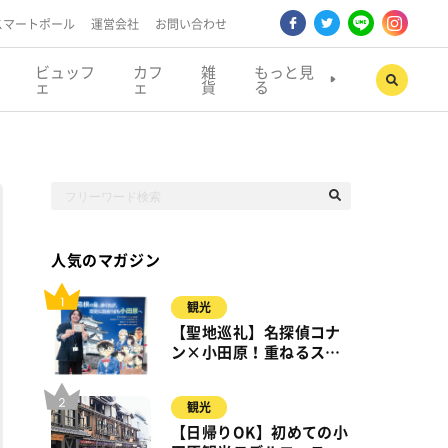
スマートポール
運営会社
お問い合わせ
ビュッフ
カフ
雑
もっと見
ェ
ェ
貨
る
人気のマガジン
観光
【聖地巡礼】名探偵コナ
ン×小田原！重ねるスタ
ンプラリー【8月31日ま
で】小田原・箱根・湯河
観光
原
【日帰りOK】初めての小