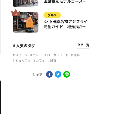
田原観光モデルコース｜
城・海・グルメを徒歩で
満喫
グルメ
🐟小田原名物アジフライ
完全ガイド｜地元民が通
う名店＆サクふわ食感の
秘密
タグ一覧
# 人気のタグ
スイーツ
カレー
ローカルフード
海鮮
ビュッフェ
カフェ
雑貨
シェア