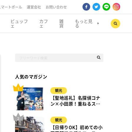
スマートポール
運営会社
お問い合わせ
ビュッフ
カフ
雑
もっと見
ェ
ェ
貨
る
人気のマガジン
観光
【聖地巡礼】名探偵コナ
ン×小田原！重ねるスタ
ンプラリー【8月31日ま
で】小田原・箱根・湯河
観光
原
【日帰りOK】初めての小