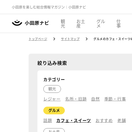
小田原を楽しむ総合情報マガジン｜小田原ナビ
観
お土
グル
仕
光
産
メ
事
トップページ
サイトマップ
グルメのカフェ・スイーツ
絞り込み検索
カテゴリー
観光
レジャー
名所・旧跡
自然
季節・行事
グルメ
話題
カフェ・スイーツ
おすすめ
老舗
お土産