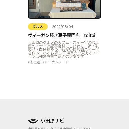
2022/08/04
グルメ
ヴィーガン焼き菓子専門店 toitoi
小田原のグルメのカフェ・スイーツのお土
産のメディア記事食材にこだわり、卵・乳
製品・白砂糖をつかわない自然派スイーツ
を作っているお店！ 工場直売で買えるスイ
ーツは種類豊富で選ぶの大変です！
お土産
ローカルフード
小田原を楽しむための総合情報マガジンです。