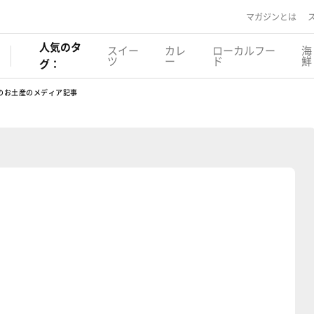
マガジンとは
人気のタ
スイー
カレ
ローカルフー
海
ツ
ー
ド
鮮
グ：
のお土産のメディア記事