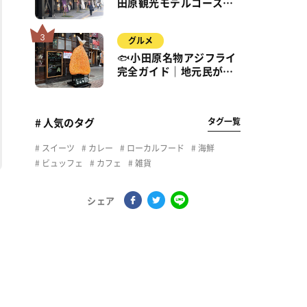
田原観光モデルコース｜
城・海・グルメを徒歩で
満喫
グルメ
🐟小田原名物アジフライ
完全ガイド｜地元民が通
う名店＆サクふわ食感の
秘密
タグ一覧
# 人気のタグ
スイーツ
カレー
ローカルフード
海鮮
ビュッフェ
カフェ
雑貨
シェア