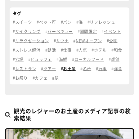
タグ
スイーツ
ペット可
パン
海
リフレッシュ
サイクリング
バーベキュー
期間限定
イベント
リラクゼーション
サウナ
NEWオープン
公園
ストレス解消
朝活
仕事
人気
ホテル
和食
穴場
ビュッフェ
海鮮
ローカルフード
雑貨
レストラン
ツアー
お土産
名所
行事
洋食
お祭り
カフェ
駅
観光のレジャーのお土産のメディア記事の検
索結果