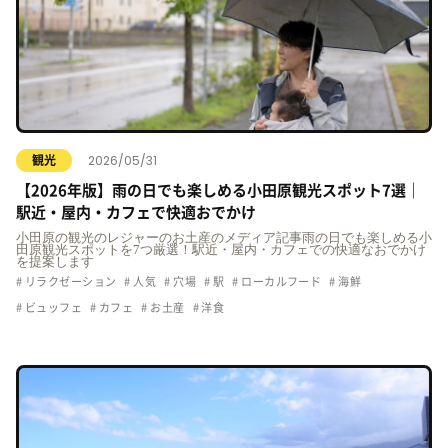
2026/05/31
観光
【2026年版】雨の日でも楽しめる小田原観光スポット7選｜
駅近・屋内・カフェで快適おでかけ
小田原の観光のレジャーのお土産のメディア記事雨の日でも楽しめる小
田原観光スポットを7つ厳選！駅近・屋内・カフェでの快適なおでかけ
を提案します
リラクゼーション
人気
穴場
駅
ローカルフード
海鮮
ビュッフェ
カフェ
お土産
洋食