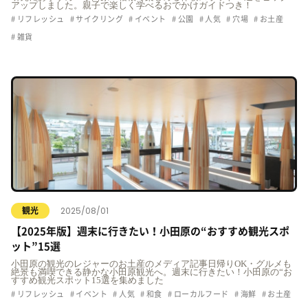
アップしました。親子で楽しく学べるおでかけガイドつき！
リフレッシュ
サイクリング
イベント
公園
人気
穴場
お土産
雑貨
2025/08/01
観光
【2025年版】週末に行きたい！小田原の“おすすめ観光スポ
ット”15選
小田原の観光のレジャーのお土産のメディア記事日帰りOK・グルメも
絶景も満喫できる静かな小田原観光へ。週末に行きたい！小田原の“お
すすめ観光スポット15選を集めました
リフレッシュ
イベント
人気
和食
ローカルフード
海鮮
お土産