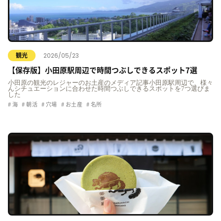
2026/05/23
観光
【保存版】小田原駅周辺で時間つぶしできるスポット7選
小田原の観光のレジャーのお土産のメディア記事小田原駅周辺で、様々
んシチュエーションに合わせた時間つぶしできるスポットを7つ選びま
した
海
朝活
穴場
お土産
名所