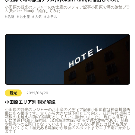
小田原の観光のレジャーのお土産のメディア記事小田原で噂の旅館プラ
ム(Ryokan Plum)に宿泊してみた
名所
お土産
人気
ホテル
2022/06/29
観光
小田原エリア別 観光解説
小田原の観光のレジャーのお土産のメディア記事小田原市は神奈川県西
部にある都市です。古くから大きな城下町として栄え、江戸時代以降は
箱根の山越えの前の宿場町として大いに賑わいました。 現在も海岸沿
いに国道1号線と新幹線、JR東海道本線が走る交通の要衝であり、箱根
や熱海への玄関口となっています。 さてそんな小田原には観光名所が
盛りだくさん！歴史ある建物から最新のスポットまでエリア別に紹介し
ます！