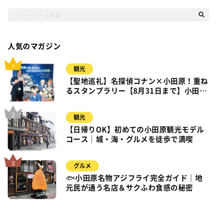
人気のマガジン
観光
【聖地巡礼】名探偵コナン×小田原！重ね
るスタンプラリー【8月31日まで】小田
原・箱根・湯河原
観光
【日帰りOK】初めての小田原観光モデル
コース｜城・海・グルメを徒歩で満喫
グルメ
🐟小田原名物アジフライ完全ガイド｜地
元民が通う名店＆サクふわ食感の秘密