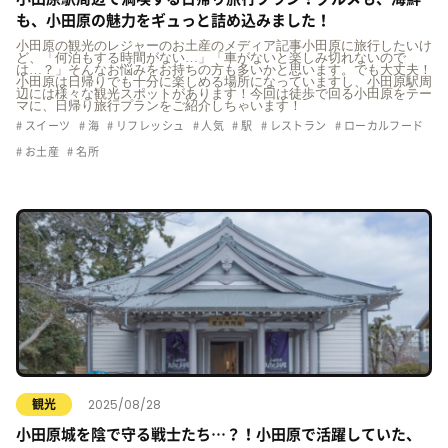
も、小田原の魅力をギュっと詰め込みました！
小田原の観光のレジャーのお土産のメディア記事小田原に旅行したいけ
ど、「何泊もする時間がない…」「車がないと楽しみ切れないので
は…？」そんなお悩みをお持ちの方も多いかと思います。でも大丈夫！
小田原は日帰りでも十分に楽しめる場所になっていますし、小田原駅周
辺には様々な観光スポットがあります！今回は徒歩で回る小田原をテー
マに、日帰り旅行プランをご紹介しちゃいます！
スイーツ
海
リフレッシュ
人気
駅
レストラン
ローカルフード
お土産
名所
2025/08/28
観光
小田原城を陰で守る戦士たち…？！小田原で活躍していた、