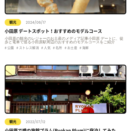
2024/06/17
観光
小田原 デートスポット！おすすめのモデルコース
小田原の観光のレジャーのお土産のメディア記事小田原 デートに、徒
歩と電車で巡る小田原駅周辺のおすすめのモデルコースをご紹介
公園
ストレス解消
人気
名所
お土産
海鮮
2022/07/12
観光
小田原で噂の旅館プラム(Ryokan Plum)に宿泊してみた