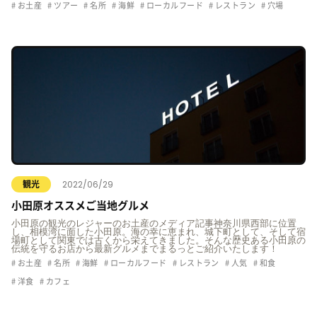
お土産
ツアー
名所
海鮮
ローカルフード
レストラン
穴場
2022/06/29
観光
小田原オススメご当地グルメ
小田原の観光のレジャーのお土産のメディア記事神奈川県西部に位置
し、相模湾に面した小田原。海の幸に恵まれ、城下町として、そして宿
場町として関東では古くから栄えてきました。そんな歴史ある小田原の
伝統を守るお店から最新グルメまでまるっとご紹介いたします！
お土産
名所
海鮮
ローカルフード
レストラン
人気
和食
洋食
カフェ