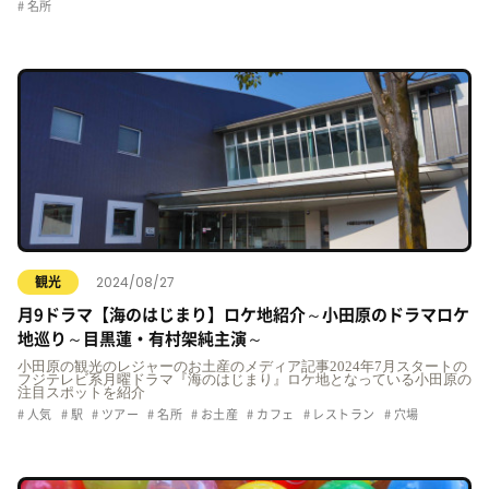
名所
2024/08/27
観光
月9ドラマ【海のはじまり】ロケ地紹介～小田原のドラマロケ
地巡り～目黒蓮・有村架純主演～
小田原の観光のレジャーのお土産のメディア記事2024年7月スタートの
フジテレビ系月曜ドラマ『海のはじまり』ロケ地となっている小田原の
注目スポットを紹介
人気
駅
ツアー
名所
お土産
カフェ
レストラン
穴場