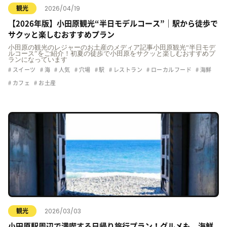
2026/04/19
観光
【2026年版】小田原観光“半日モデルコース”｜駅から徒歩で
サクッと楽しむおすすめプラン
小田原の観光のレジャーのお土産のメディア記事小田原観光“半日モデ
ルコース”をご紹介！初夏の徒歩で小田原をサクッと楽しむおすすめプ
ランになっています
スイーツ
海
人気
穴場
駅
レストラン
ローカルフード
海鮮
カフェ
お土産
2026/03/03
観光
小田原駅周辺で満喫する日帰り旅行プラン！グルメも、海鮮