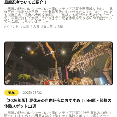
風魔忍者ついてご紹介！
小田原の観光のレジャーのお土産のメディア記事小田原城を中心に、北
條五代で有名な小田原。その北條五代に影で仕えた人々がいた…その名
も風魔忍者！風魔小太郎を筆頭とし、乱破とも呼ばれた忍者たちについ
て、今回は詳しく解説していきます！忍者体験ができるNINJA館につい
てもご紹介しちゃいますよ～
イベント
公園
人気
お土産
名所
2025/08/22
観光
【2026年版】夏休みの自由研究におすすめ！小田原・箱根の
体験スポット12選
小田原の観光のレジャーのお土産のメディア記事2026年 夏休みの自由
研究におすすめ！小田原＆箱根で楽しめる体験スポット12選をピック