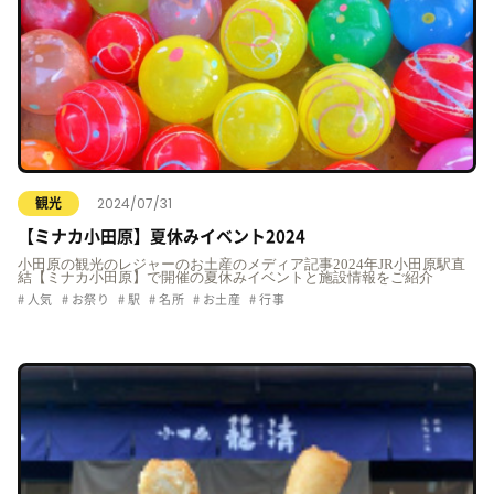
2024/07/31
観光
【ミナカ小田原】夏休みイベント2024
小田原の観光のレジャーのお土産のメディア記事2024年JR小田原駅直
結【ミナカ小田原】で開催の夏休みイベントと施設情報をご紹介
人気
お祭り
駅
名所
お土産
行事