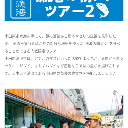
小田原市水産市場にて、朝の活気ある様子やセリの風景を見学した
後、 その日獲れたばかりの新鮮な地魚を使った”漁港の朝メシ”を食べ
ることができる人数限定のツアー！
小田原漁港では、アジ、カマスといった店頭でよく見かける魚からオシ
ツケ、ニザダイ、タカノハダイなど産地ならではの魚が水揚げされま
す。日本三大深湾である小田原の魚種の豊富さを堪能しましょう♪