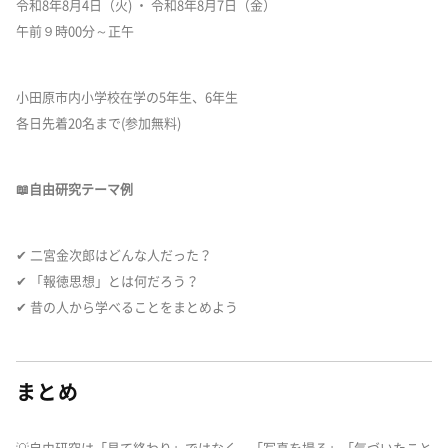
令和8年8月4日（火) ・ 令和8年8月7日（金）
午前９時00分～正午
小田原市内小学校在学の5年生、6年生
各日先着20名まで(参加無料)
📖自由研究テーマ例
✔ 二宮金次郎はどんな人だった？
✔ 「報徳思想」とは何だろう？
✔ 昔の人から学べることをまとめよう
まとめ