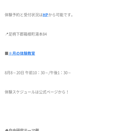
体験予約と受付状況は
HP
から可能です。
📍足柄下郡箱根町湯本84
■
８月の体験教室
8月8～20日 午前10：30～/午後1：30～
体験スケジュールは公式ページから！
🪵自由研究テーマ例