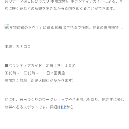
究のテーマ探しにぴったり(木曜定休)。ボランティアガイドによる、季
節に咲く花などの解説を聞きながら園内をめぐることができます。
出典：カナロコ
■ボランティアガイド 定員：各回１０名
①10時～ ②13時～ 一日２回実施
参加料：無料（別途入園料がかかります）
他にも、苔玉づくりのワークショップや企画展示もあり、飽きずに楽し
め学べるるスポットです。詳細は
HP
から