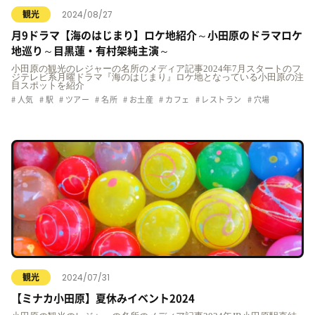
2024/08/27
観光
月9ドラマ【海のはじまり】ロケ地紹介～小田原のドラマロケ
地巡り～目黒蓮・有村架純主演～
小田原の観光のレジャーの名所のメディア記事2024年7月スタートのフ
ジテレビ系月曜ドラマ『海のはじまり』ロケ地となっている小田原の注
目スポットを紹介
人気
駅
ツアー
名所
お土産
カフェ
レストラン
穴場
2024/07/31
観光
【ミナカ小田原】夏休みイベント2024