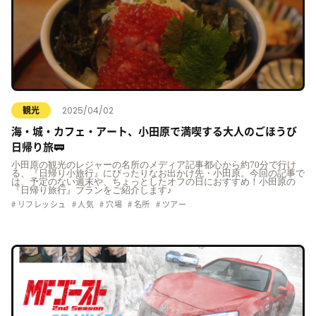
2025/04/02
観光
海・城・カフェ・アート、小田原で満喫する大人のごほうび
日帰り旅🚃
小田原の観光のレジャーの名所のメディア記事都心から約70分で行け
る、『日帰り小旅行』にぴったりなお出かけ先・小田原。今回の記事で
は、予定のない週末や、ちょっとしたオフの日におすすめ！小田原の
『日帰り旅行』プランをご紹介します♪
リフレッシュ
人気
穴場
名所
ツアー