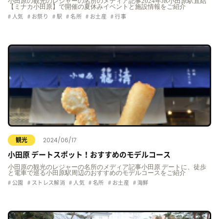
小田原の観光のレジャーの名所のメディア記事2024年JR小田原駅直結
【ミナカ小田原】で開催の夏休みイベントと施設情報をご紹介
人気
お祭り
駅
名所
お土産
行事
2024/06/17
観光
小田原 デートスポット！おすすめのモデルコース
小田原の観光のレジャーの名所のメディア記事小田原 デートに、徒歩
と電車で巡る小田原駅周辺のおすすめのモデルコースをご紹介
公園
ストレス解消
人気
名所
お土産
海鮮