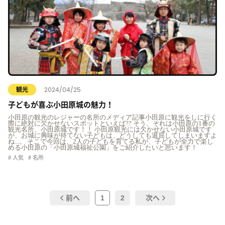
2024/04/25
観光
子どもが喜ぶ小田原城の魅力！
小田原の観光のレジャーの名所のメディア記事小田原に観光をしに行く
際に絶対に欠かせないスポットといえば?? そう、それは小田原の1番の
観光名所、小田原城です！！ 小田原観光には欠かせない小田原城です
が、お城に興味が持てない子どもは、どうしても退屈してしまいますよ
ね...。 そこで今回は、2人の子どもを育てる私が、子どもが全力で楽し
める小田原の「小田原城福祉公園」をご紹介したいと思います！
人気
名所
1
2
前へ
次へ