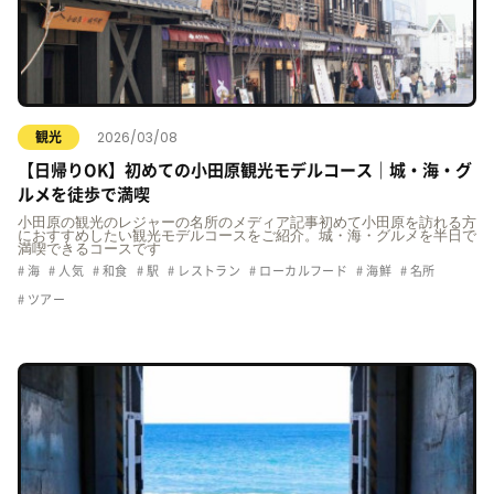
2026/03/08
観光
【日帰りOK】初めての小田原観光モデルコース｜城・海・グ
ルメを徒歩で満喫
小田原の観光のレジャーの名所のメディア記事初めて小田原を訪れる方
におすすめしたい観光モデルコースをご紹介。城・海・グルメを半日で
満喫できるコースです
海
人気
和食
駅
レストラン
ローカルフード
海鮮
名所
ツアー