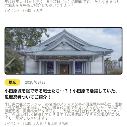
年は昨年より1か月早く、9月27日（土）の開催です。 そんなきまつり
の魅力を今年もご紹介しちゃいますよ～！
イベント
公園
名所
2025/08/28
観光
小田原城を陰で守る戦士たち…？！小田原で活躍していた、
風魔忍者ついてご紹介！
小田原の観光のレジャーの名所のメディア記事小田原城を中心に、北條
五代で有名な小田原。その北條五代に影で仕えた人々がいた…その名も
風魔忍者！風魔小太郎を筆頭とし、乱破とも呼ばれた忍者たちについ
て、今回は詳しく解説していきます！忍者体験ができるNINJA館につい
てもご紹介しちゃいますよ～
イベント
公園
人気
お土産
名所