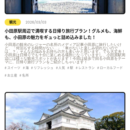
2026/03/03
観光
小田原駅周辺で満喫する日帰り旅行プラン！グルメも、海鮮
も、小田原の魅力をギュっと詰め込みました！
小田原の観光のレジャーの名所のメディア記事小田原に旅行したいけ
ど、「何泊もする時間がない…」「車がないと楽しみ切れないので
は…？」そんなお悩みをお持ちの方も多いかと思います。でも大丈夫！
小田原は日帰りでも十分に楽しめる場所になっていますし、小田原駅周
辺には様々な観光スポットがあります！今回は徒歩で回る小田原をテー
マに、日帰り旅行プランをご紹介しちゃいます！
スイーツ
海
リフレッシュ
人気
駅
レストラン
ローカルフード
お土産
名所