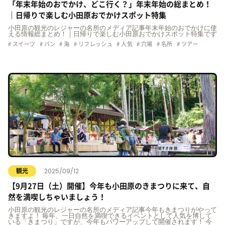
「年末年始のおでかけ、どこ行く？」年末年始の総まとめ！
｜日帰りで楽しむ小田原おでかけスポット特集
小田原の観光のレジャーの名所のメディア記事年末年始のおでかけに使
える情報総まとめ！｜日帰りで楽しむ小田原おでかけスポット特集です
スイーツ
パン
海
リフレッシュ
人気
穴場
名所
ツアー
2025/09/12
観光
【9月27日（土）開催】今年も小田原のきまつりに来て、自
然を満喫しちゃいましょう！
小田原の観光のレジャーの名所のメディア記事今年もきまつりがやって
きますよ！ 毎年、一日自然を満喫できるイベントとして人気を博して
いる「きまつり」ですが、今年もパワーアップして開催されます！ 今