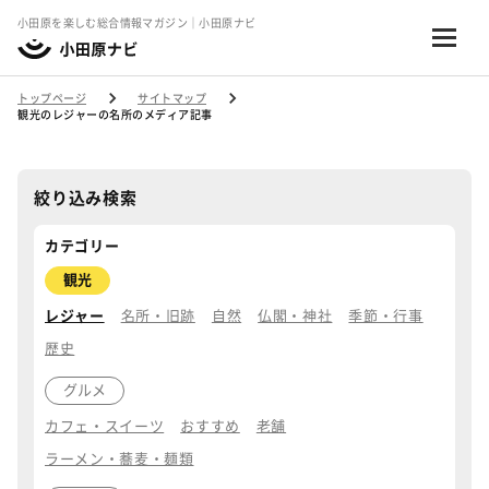
小田原を楽しむ総合情報マガジン｜小田原ナビ
トップページ
サイトマップ
観光のレジャーの名所のメディア記事
絞り込み検索
カテゴリー
観光
レジャー
名所・旧跡
自然
仏閣・神社
季節・行事
歴史
グルメ
カフェ・スイーツ
おすすめ
老舗
ラーメン・蕎麦・麺類