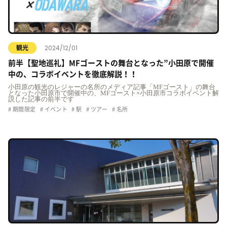
2024/12/01
観光
前半【聖地巡礼】MFゴーストの舞台となった”小田原で開催
中の、コラボイベントを徹底解説！！
小田原の観光のレジャーの名所のメディア記事「MFゴースト」の舞台
となった小田原市で開催中の、MFゴースト×小田原市コラボイベント解
説した記事の前半です
期間限定
イベント
駅
ツアー
名所