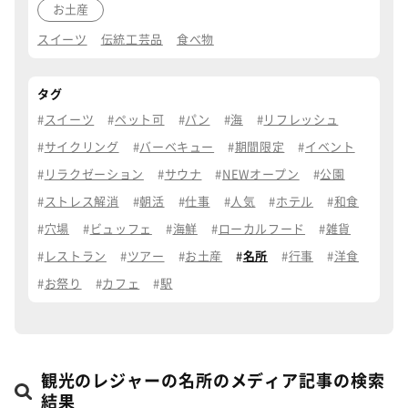
お土産
スイーツ
伝統工芸品
食べ物
タグ
スイーツ
ペット可
パン
海
リフレッシュ
サイクリング
バーベキュー
期間限定
イベント
リラクゼーション
サウナ
NEWオープン
公園
ストレス解消
朝活
仕事
人気
ホテル
和食
穴場
ビュッフェ
海鮮
ローカルフード
雑貨
レストラン
ツアー
お土産
名所
行事
洋食
お祭り
カフェ
駅
観光のレジャーの名所のメディア記事の検索
結果