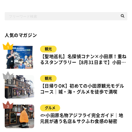
人気のマガジン
観光
【聖地巡礼】名探偵コナン×小田原！重ね
るスタンプラリー【8月31日まで】小田
原・箱根・湯河原
観光
【日帰りOK】初めての小田原観光モデル
コース｜城・海・グルメを徒歩で満喫
グルメ
🐟小田原名物アジフライ完全ガイド｜地
元民が通う名店＆サクふわ食感の秘密