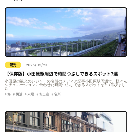
2026/05/23
観光
【保存版】小田原駅周辺で時間つぶしできるスポット7選
小田原の観光のレジャーの名所のメディア記事小田原駅周辺で、様々ん
シチュエーションに合わせた時間つぶしできるスポットを7つ選びまし
た
海
朝活
穴場
お土産
名所