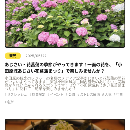
2025/05/22
観光
あじさい・花菖蒲の季節がやってきます！一面の花を、「小
田原城あじさい花菖蒲まつり」で楽しみませんか？
小田原の観光のレジャーの名所のメディア記事あじさいと花菖蒲の開花
がいよいよやってきます。実は小田原城は、国内有数のあじさい・花菖
蒲がきれいにみられるスポットです！ぜひ「小田原城あじさい花菖蒲ま
つり」に訪れて、絶景を楽しみませんか？
リフレッシュ
期間限定
イベント
公園
ストレス解消
人気
行事
名所