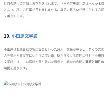
往時の旅人の苦悩と喜びが偲ばれます。（国指定史跡）夏は木々が木陰
となり、秋には紅葉が目を楽しませる、季節の移ろいが感じられる穴場
スポットです。
10.
小田原文学館
小田原は北原白秋や坂口安吾といった詩人・文豪が暮らし、多くの文化
人を輩出する文学にゆかりの深い街。駅から歩ける範囲に佇む「小田原
文学館」は、白い洋館と落ち着いた展示で、観光の合間に
静寂と知性の
時間
を運びます
。