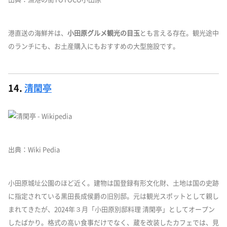
港直送の海鮮丼は、
小田原グルメ観光の目玉
とも言える存在。観光途中
のランチにも、お土産購入にもおすすめの大型施設です。
14.
清閑亭
出典：Wiki Pedia
小田原城址公園のほど近く。建物は国登録有形文化財、土地は国の史跡
に指定されている黒田長成侯爵の旧別邸。元は観光スポットとして親し
まれてきたが、2024年３月「小田原別邸料理 清閑亭」としてオープン
したばかり。格式の高い食事だけでなく、蔵を改装したカフェでは、見