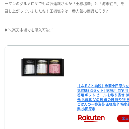
ーマンのグルメロケでも深沢達哉さんが「王様塩辛」と「海恵紅白」を
召し上がっていましたね！王様塩辛は一番人気の商品だそう♬
▶＼楽天市場でも購入可能／
【ふるさと納税】魚商小田原六左
気珍味3点セット | 家庭用 自宅用
答用 ギフト ビール お取り寄せ 
元 お歳暮 父の日 母の日 贈り物 
ごはんの一番海苔 王様塩辛 梅水
県 小田原市
楽天