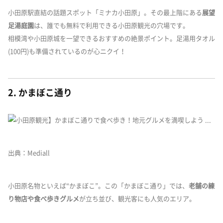
小田原駅直結の話題スポット「ミナカ小田原」。その最上階にある
展望
足湯庭園
は、誰でも無料で利用できる小田原観光の穴場です。
相模湾や小田原城を一望できるおすすめの絶景ポイント。足湯用タオル
(100円)も準備されているのが心ニクイ！
2. かまぼこ通り
出典：Mediall
小田原名物といえば“かまぼこ”。この「かまぼこ通り」では、
老舗の練
り物店や食べ歩きグルメ
が立ち並び、観光客にも人気のエリア。