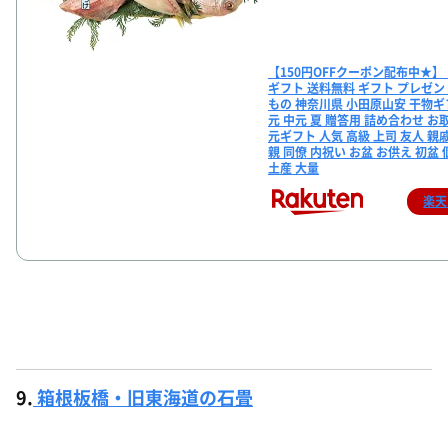
【150円OFFクーポン配布中★】 
ギフト 送料無料 ギフト プレゼン
もの 神奈川県 小田原山安 干物ギ
元 中元 夏 贈答用 詰め合わせ お
元ギフト 人気 高級 上司 友人 親戚
親 同僚 内祝い お盆 お供え 初盆 
土産 大量
楽天
9.
箱根板橋・旧東海道の石畳