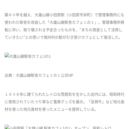
築８０年を越え、大雄山線小田原駅（小田原市栄町）で管理事務所にも
使われた駅舎を改装した「大雄山線駅舎カフェ１の１」。管理事務所移
転に伴い、取り壊される予定合ったものを、”まちの資産として活用し
ていきたい”との思いで相州村の駅が引き受けカフェとして復活した。
出典：大雄山線駅舎カフェ１の１公式HP
１９３８年に建てられたレトロな雰囲気を生かした店内には、昭和時代
に使用されていたつり革など電車グッズを展示。「足柄牛」など地元食
材を使った地元食材を使ったメニューを提供している。