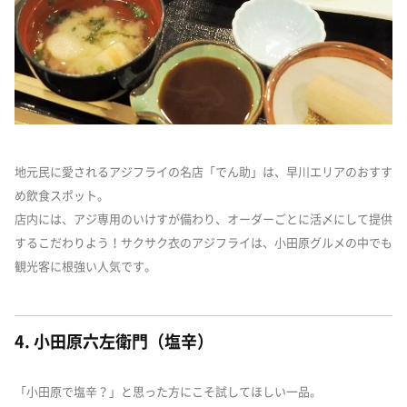
地元民に愛されるアジフライの名店「でん助」は、早川エリアのおすす
め飲食スポット。
店内には、アジ専用のいけすが備わり、オーダーごとに活〆にして提供
するこだわりよう！サクサク衣のアジフライは、小田原グルメの中でも
観光客に根強い人気です。
4. 小田原六左衛門（塩辛）
「小田原で塩辛？」と思った方にこそ試してほしい一品。