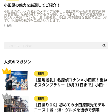
小田原の魅力を厳選してご紹介！
小田原のグルメの名所のメディア記事小田原は東京から新幹線で約30
分名古屋から約70分とアクセスが良いこともあり、 年間の観光客数も
600万人を超えている。 夏は避暑地、冬は比較的温暖な気候で過ごしや
すい小田原の魅力をご紹介いたします。
名所
人気のマガジン
観光
【聖地巡礼】名探偵コナン×小田原！重ね
るスタンプラリー【8月31日まで】小田
原・箱根・湯河原
観光
【日帰りOK】初めての小田原観光モデル
コース｜城・海・グルメを徒歩で満喫