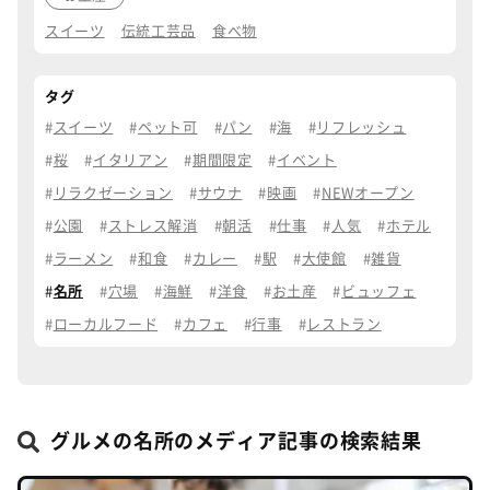
スイーツ
伝統工芸品
食べ物
タグ
スイーツ
ペット可
パン
海
リフレッシュ
桜
イタリアン
期間限定
イベント
リラクゼーション
サウナ
映画
NEWオープン
公園
ストレス解消
朝活
仕事
人気
ホテル
ラーメン
和食
カレー
駅
大使館
雑貨
名所
穴場
海鮮
洋食
お土産
ビュッフェ
ローカルフード
カフェ
行事
レストラン
グルメの名所のメディア記事の検索結果