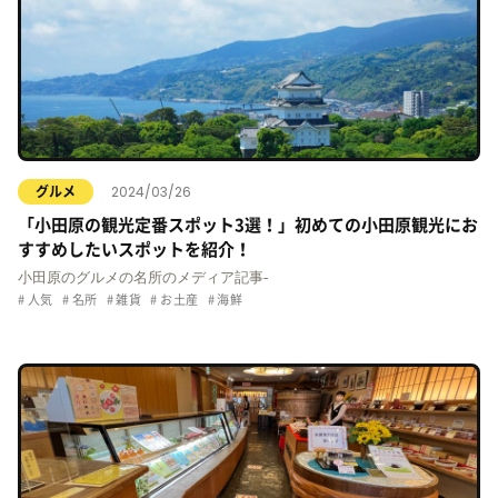
2024/03/26
グルメ
「小田原の観光定番スポット3選！」初めての小田原観光にお
すすめしたいスポットを紹介！
小田原のグルメの名所のメディア記事-
人気
名所
雑貨
お土産
海鮮