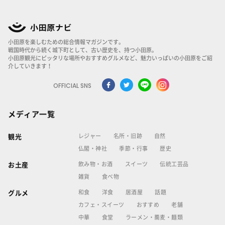
小田原を楽しむための総合情報マガジンです。
戦国時代から続く城下町として、古い歴史を、持つ小田原。
小田原観光にピッタリな場所やおすすめグルメなど、魅力いっぱいの小田原をご紹
介していきます！
OFFICIAL SNS
メディア一覧
レジャー
名所・旧跡
自然
観光
仏閣・神社
季節・行事
歴史
飲み物・お酒
スイーツ
伝統工芸品
お土産
雑貨
食べ物
和食
洋食
居酒屋
話題
グルメ
カフェ・スイーツ
おすすめ
老舗
中華
食堂
ラーメン・蕎麦・麺類