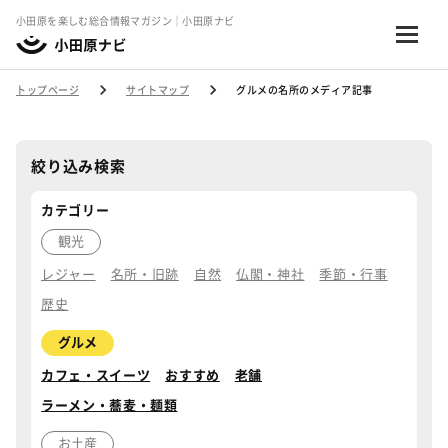
小田原を楽しむ総合情報マガジン｜小田原ナビ
トップページ
サイトマップ
グルメの名所のメディア記事
絞り込み検索
カテゴリー
観光
レジャー
名所・旧跡
自然
仏閣・神社
季節・行事
歴史
グルメ
カフェ・スイーツ
おすすめ
老舗
ラーメン・蕎麦・麺類
お土産