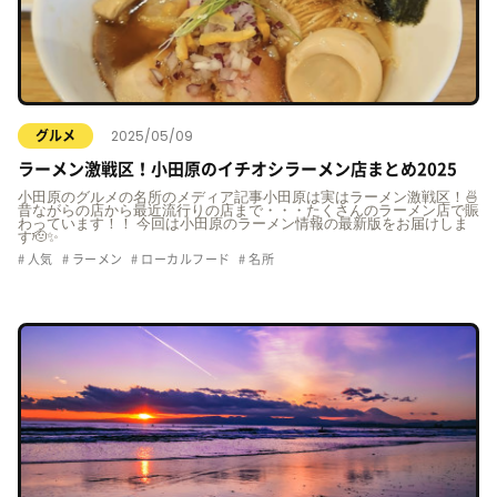
2025/05/09
グルメ
ラーメン激戦区！小田原のイチオシラーメン店まとめ2025
小田原のグルメの名所のメディア記事小田原は実はラーメン激戦区！🍜
昔ながらの店から最近流行りの店まで・・・たくさんのラーメン店で賑
わっています！！ 今回は小田原のラーメン情報の最新版をお届けしま
す🫡✨
人気
ラーメン
ローカルフード
名所