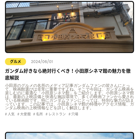
2024/06/01
グルメ
ガンダム好きなら絶対行くべき！小田原シネマ館の魅力を徹
底解説
小田原のグルメの名所のメディア記事ガンダムファンの皆さんにとっ
て、映画館選びは非常に重要ですよね。そこで今回は、ガンダム映画を
楽しむのに最適な「小田原シネマ館」をご紹介します。小田原シネマ館
は、最新の上映設備と快適な施設環境で、多くの映画ファンから愛され
ている映画館です。特にガンダムファンにとっては、特別な魅力が詰ま
っています。この記事では、小田原シネマ館の特徴やアクセス情報、ガ
ンダム映画の上映情報などを詳しく解説します。
人気
大使館
名所
レストラン
穴場