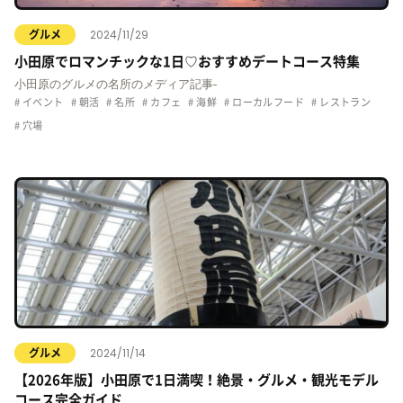
2024/11/29
グルメ
小田原でロマンチックな1日♡おすすめデートコース特集
小田原のグルメの名所のメディア記事-
イベント
朝活
名所
カフェ
海鮮
ローカルフード
レストラン
穴場
2024/11/14
グルメ
【2026年版】小田原で1日満喫！絶景・グルメ・観光モデル
コース完全ガイド