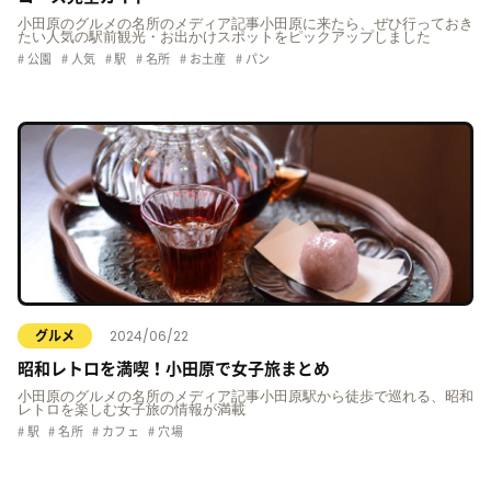
小田原のグルメの名所のメディア記事小田原に来たら、ぜひ行っておき
たい人気の駅前観光・お出かけスポットをピックアップしました
公園
人気
駅
名所
お土産
パン
2024/06/22
グルメ
昭和レトロを満喫！小田原で女子旅まとめ
小田原のグルメの名所のメディア記事小田原駅から徒歩で巡れる、昭和
レトロを楽しむ女子旅の情報が満載
駅
名所
カフェ
穴場