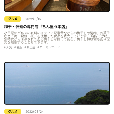
2022/11/15
グルメ
梅干・佃煮の専門店『ちん里う本店』
小田原のグルメの名所のメディア記事昔ながらの梅干しや漬物、お菓子
など「梅・紫蘇・桜」を使用した食品を販売しています。 店内には明
治時代から保存されてある梅干しが飾ってある、梅干し博物館もあり歴
史を勉強することもできます。
人気
名所
お土産
ローカルフード
2022/08/24
グルメ