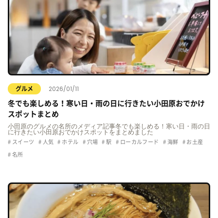
2026/01/11
グルメ
冬でも楽しめる！寒い日・雨の日に行きたい小田原おでかけ
スポットまとめ
小田原のグルメの名所のメディア記事冬でも楽しめる！寒い日・雨の日
に行きたい小田原おでかけスポットをまとめました
スイーツ
人気
ホテル
穴場
駅
ローカルフード
海鮮
お土産
名所