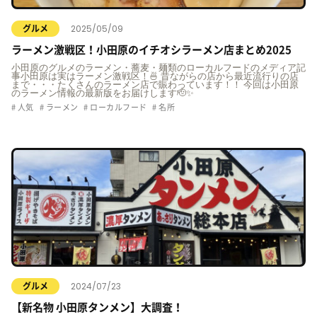
2025/05/09
グルメ
ラーメン激戦区！小田原のイチオシラーメン店まとめ2025
小田原のグルメのラーメン・蕎麦・麺類のローカルフードのメディア記
事小田原は実はラーメン激戦区！🍜 昔ながらの店から最近流行りの店
まで・・・たくさんのラーメン店で賑わっています！！ 今回は小田原
のラーメン情報の最新版をお届けします🫡✨
人気
ラーメン
ローカルフード
名所
2024/07/23
グルメ
【新名物 小田原タンメン】大調査！