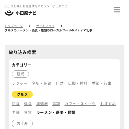
小田原を楽しむ総合情報マガジン｜小田原ナビ
トップページ
サイトマップ
グルメのラーメン・蕎麦・麺類のローカルフードのメディア記事
絞り込み検索
カテゴリー
観光
レジャー
名所・旧跡
自然
仏閣・神社
季節・行事
グルメ
和食
洋食
居酒屋
話題
カフェ・スイーツ
おすすめ
老舗
食堂
ラーメン・蕎麦・麺類
お土産