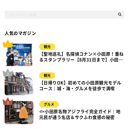
人気のマガジン
観光
【聖地巡礼】名探偵コナン×小田原！重ね
るスタンプラリー【8月31日まで】小田
原・箱根・湯河原
観光
【日帰りOK】初めての小田原観光モデル
コース｜城・海・グルメを徒歩で満喫
グルメ
🐟小田原名物アジフライ完全ガイド｜地
元民が通う名店＆サクふわ食感の秘密