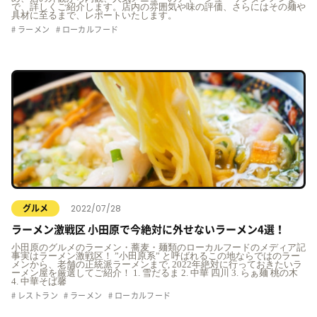
で、詳しくご紹介します。店内の雰囲気や味の評価、さらにはその麺や
具材に至るまで、レポートいたします。
ラーメン
ローカルフード
2022/07/28
グルメ
ラーメン激戦区 小田原で今絶対に外せないラーメン4選！
小田原のグルメのラーメン・蕎麦・麺類のローカルフードのメディア記
事実はラーメン激戦区！ ”小田原系” と呼ばれるこの地ならではのラー
メンから、老舗の正統派ラーメンまで, 2022年絶対に行っておきたいラ
ーメン屋を厳選してご紹介！ 1. 雪だるま 2. 中華 四川 3. らぁ麺 桃の木
4. 中華そば馨
レストラン
ラーメン
ローカルフード