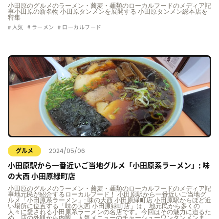
小田原のグルメのラーメン・蕎麦・麺類のローカルフードのメディア記
事小田原の新名物 小田原タンメンを展開する 小田原タンメン総本店を
特集
人気
ラーメン
ローカルフード
2024/05/06
グルメ
小田原駅から一番近いご当地グルメ「小田原系ラーメン」: 味
の大西 小田原緑町店
小田原のグルメのラーメン・蕎麦・麺類のローカルフードのメディア記
事地元民が紹介するローカルフード！ 小田原駅から一番近いご当地グ
ルメ「小田原系ラーメン」: 味の大西 小田原緑町店 小田原駅からほど近
い場所に位置する「味の大西 小田原緑町店」は、地元民から多くの
人々に愛される小田原系ラーメンの名店です。今回はその魅力に迫るた
め、店の外観から内観、人気メニューのチャーシューワンタンメンま