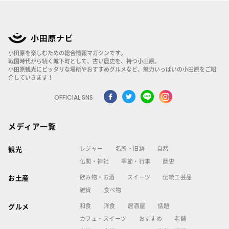
小田原を楽しむための総合情報マガジンです。
戦国時代から続く城下町として、古い歴史を、持つ小田原。
小田原観光にピッタリな場所やおすすめグルメなど、魅力いっぱいの小田原をご紹
介していきます！
OFFICIAL SNS
メディア一覧
レジャー
名所・旧跡
自然
観光
仏閣・神社
季節・行事
歴史
飲み物・お酒
スイーツ
伝統工芸品
お土産
雑貨
食べ物
和食
洋食
居酒屋
話題
グルメ
カフェ・スイーツ
おすすめ
老舗