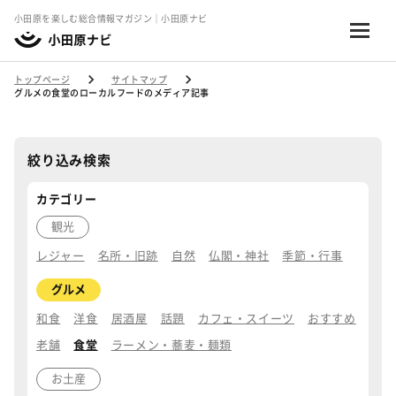
小田原を楽しむ総合情報マガジン｜小田原ナビ
トップページ
サイトマップ
グルメの食堂のローカルフードのメディア記事
絞り込み検索
カテゴリー
観光
レジャー
名所・旧跡
自然
仏閣・神社
季節・行事
グルメ
和食
洋食
居酒屋
話題
カフェ・スイーツ
おすすめ
老舗
食堂
ラーメン・蕎麦・麺類
お土産