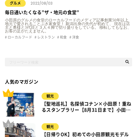
2022/08/03
グルメ
毎日通いたくなる”ザ・地元の食堂”
小田原のグルメの食堂のローカルフードのメディア記事創業50年以上
地元で愛されることぶき家食堂！ 新潟出身の先代が初めて、 現在は店
主と奥様と3代目と３人４脚で切り盛りをしている。 移転してもなお、
お客の足がたえません。
ローカルフード
レストラン
和食
洋食
人気のマガジン
観光
【聖地巡礼】名探偵コナン×小田原！重ね
るスタンプラリー【8月31日まで】小田
原・箱根・湯河原
観光
【日帰りOK】初めての小田原観光モデル