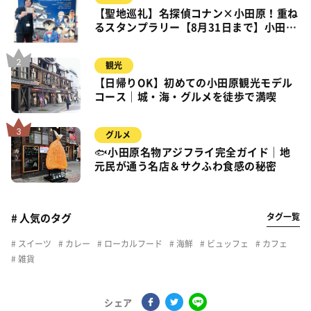
【聖地巡礼】名探偵コナン×小田原！重ね
るスタンプラリー【8月31日まで】小田
原・箱根・湯河原
観光
【日帰りOK】初めての小田原観光モデル
コース｜城・海・グルメを徒歩で満喫
グルメ
🐟小田原名物アジフライ完全ガイド｜地
元民が通う名店＆サクふわ食感の秘密
タグ一覧
# 人気のタグ
スイーツ
カレー
ローカルフード
海鮮
ビュッフェ
カフェ
雑貨
シェア