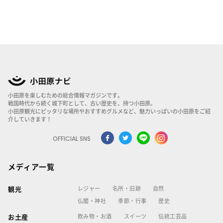
小田原を楽しむための総合情報マガジンです。
戦国時代から続く城下町として、古い歴史を、持つ小田原。
小田原観光にピッタリな場所やおすすめグルメなど、魅力いっぱいの小田原をご紹
介していきます！
OFFICIAL SNS
メディア一覧
レジャー
名所・旧跡
自然
観光
仏閣・神社
季節・行事
歴史
飲み物・お酒
スイーツ
伝統工芸品
お土産