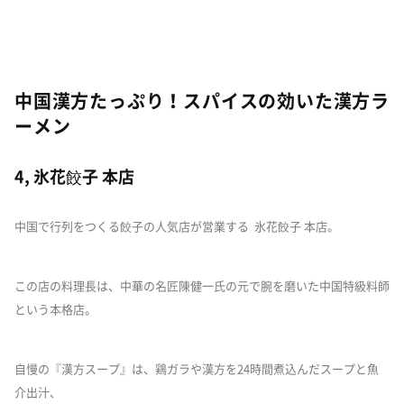
中国漢方たっぷり！スパイスの効いた漢方ラ
ーメン
4, 氷花餃子 本店
中国で行列をつくる餃子の人気店が営業する 氷花餃子 本店。
この店の料理長は、中華の名匠陳健一氏の元で腕を磨いた中国特級料師
という本格店。
自慢の『漢方スープ』は、鶏ガラや漢方を24時間煮込んだスープと魚
介出汁、