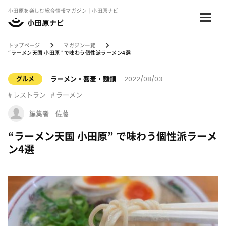
小田原を楽しむ総合情報マガジン｜小田原ナビ
トップページ
マガジン一覧
“ラーメン天国 小田原” で味わう個性派ラーメン4選
2022/08/03
ラーメン・蕎麦・麺類
グルメ
レストラン
ラーメン
編集者 佐藤
“ラーメン天国 小田原” で味わう個性派ラーメ
ン4選