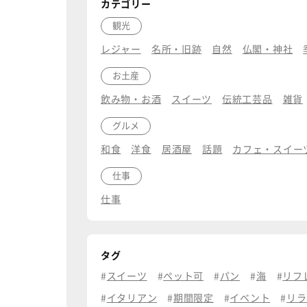
カテゴリー
観光
レジャー
名所・旧跡
自然
仏閣・神社
お土産
飲み物・お酒
スイーツ
伝統工芸品
雑貨
グルメ
和食
洋食
居酒屋
話題
カフェ・スイー
仕事
仕事
タグ
スイーツ
ペット可
パン
海
リフ
イタリアン
期間限定
イベント
リラ