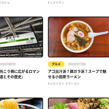
カフェ
レストラン
2022/08/01
2022/07/30
グルメ
向こう側に広がるロマン
アゴ出汁派？鶏ガラ派？スープで魅
道とその歴史』
せる小田原ラーメン
レストラン
ラーメン