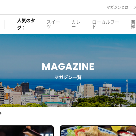
マガジンとは
人気のタ
スイー
カレ
ローカルフー
海
ツ
ー
ド
鮮
グ：
MAGAZINE
マガジン一覧
事