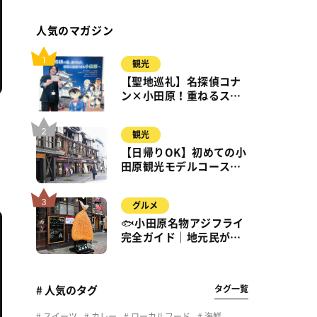
人気のマガジン
観光
【聖地巡礼】名探偵コナ
ン×小田原！重ねるスタ
ンプラリー【8月31日ま
で】小田原・箱根・湯河
観光
原
【日帰りOK】初めての小
田原観光モデルコース｜
城・海・グルメを徒歩で
満喫
グルメ
🐟小田原名物アジフライ
完全ガイド｜地元民が通
う名店＆サクふわ食感の
秘密
タグ一覧
# 人気のタグ
スイーツ
カレー
ローカルフード
海鮮