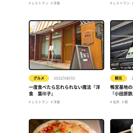
レストラン
洋食
レストラン
2022/08/02
グルメ
観光
一度食べたら忘れられない魔法『洋
鴨宮基地の
食 葉椰子』
『小田原鉄
レストラン
洋食
名所
駅