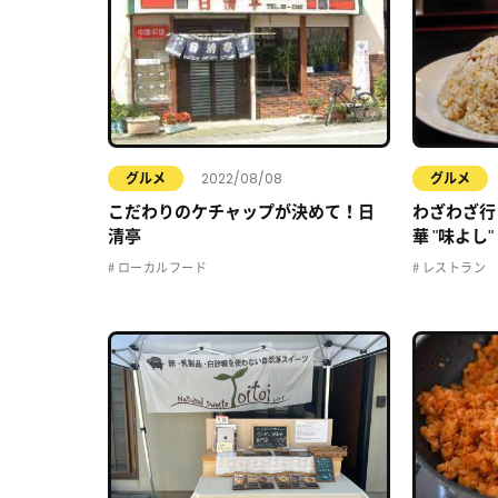
2022/08/08
グルメ
グルメ
こだわりのケチャップが決めて！日
わざわざ行
清亭
華 "味よし"
ローカルフード
レストラン