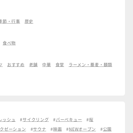
季節・行事
歴史
食べ物
ツ
おすすめ
老舗
中華
食堂
ラーメン・蕎麦・麺類
レッシュ
サイクリング
バーベキュー
桜
クゼーション
サウナ
映画
NEWオープン
公園