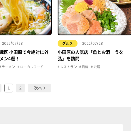
2022/07/28
2022/07/28
グルメ
戦区 小田原で今絶対に外
小田原の人気店「魚とお酒 うを
メン4選！
弘」を訪問
ラーメン
ローカルフード
レストラン
海鮮
穴場
1
2
次へ