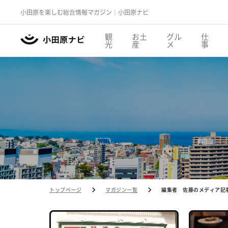
小田原を楽しむ総合情報マガジン｜小田原ナビ
観
お土
グル
仕
光
産
メ
事
トップページ
マガジン一覧
編集者 佐藤のメディア記