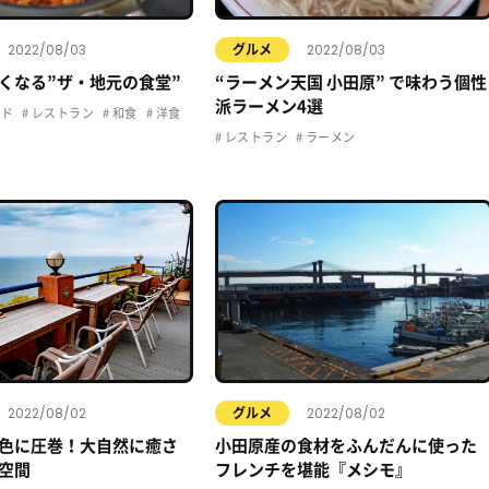
2022/08/03
2022/08/03
グルメ
くなる”ザ・地元の食堂”
“ラーメン天国 小田原” で味わう個性
派ラーメン4選
ード
レストラン
和食
洋食
レストラン
ラーメン
2022/08/02
2022/08/02
グルメ
色に圧巻！大自然に癒さ
小田原産の食材をふんだんに使った
空間
フレンチを堪能『メシモ』