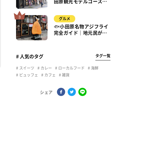
田原観光モデルコース｜
城・海・グルメを徒歩で
満喫
グルメ
🐟小田原名物アジフライ
完全ガイド｜地元民が通
う名店＆サクふわ食感の
秘密
タグ一覧
# 人気のタグ
スイーツ
カレー
ローカルフード
海鮮
ビュッフェ
カフェ
雑貨
シェア