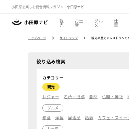
小田原を楽しむ総合情報マガジン｜小田原ナビ
観
お土
グル
仕
光
産
メ
事
トップページ
サイトマップ
観光の歴史のレストランの
絞り込み検索
カテゴリー
観光
レジャー
名所・旧跡
自然
仏閣・神社
グルメ
和食
洋食
居酒屋
話題
カフェ・スイー
お土産