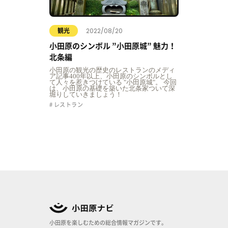
2022/08/20
観光
小田原のシンボル ”小田原城” 魅力！
北条編
小田原の観光の歴史のレストランのメディ
ア記事400年以上、小田原のシンボルとし
て人々を惹きつけている "小田原城"。 今回
は、小田原の基礎を築いた北条家ついて深
堀りしていきましょう！
レストラン
小田原を楽しむための総合情報マガジンです。