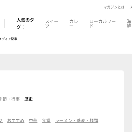
マガジンとは
人気のタ
スイー
カレ
ローカルフー
海
ツ
ー
ド
鮮
グ：
メディア記事
季節・行事
歴史
ツ
おすすめ
中華
食堂
ラーメン・蕎麦・麺類