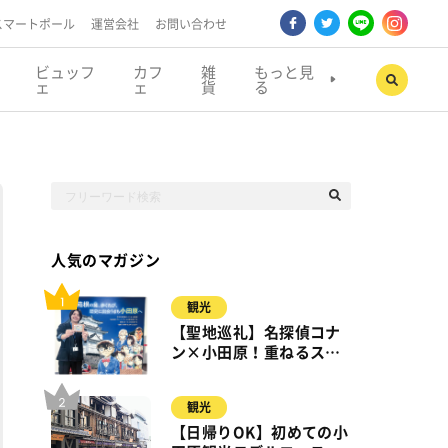
スマートポール
運営会社
お問い合わせ
ビュッフ
カフ
雑
もっと見
ェ
ェ
貨
る
人気のマガジン
観光
【聖地巡礼】名探偵コナ
ン×小田原！重ねるスタ
ンプラリー【8月31日ま
で】小田原・箱根・湯河
観光
原
【日帰りOK】初めての小