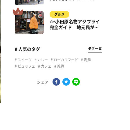
城・海・グルメを徒歩で
満喫
グルメ
🐟小田原名物アジフライ
完全ガイド｜地元民が通
う名店＆サクふわ食感の
秘密
タグ一覧
# 人気のタグ
スイーツ
カレー
ローカルフード
海鮮
ビュッフェ
カフェ
雑貨
シェア