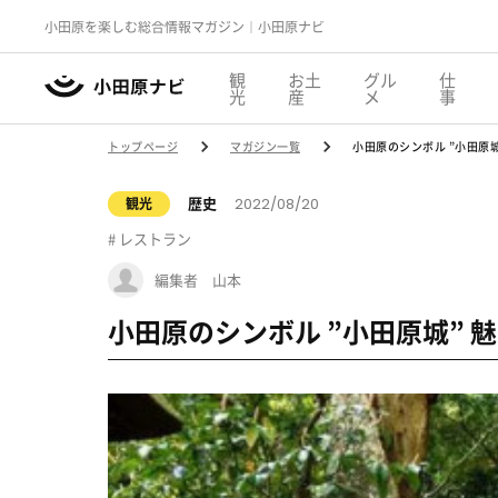
小田原を楽しむ総合情報マガジン｜小田原ナビ
観
お土
グル
仕
光
産
メ
事
トップページ
マガジン一覧
小田原のシンボル ”小田原城
2022/08/20
歴史
観光
レストラン
編集者 山本
小田原のシンボル ”小田原城” 