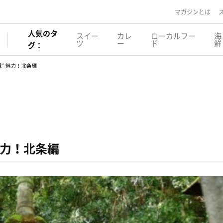
マガジンとは
人気のタ
スイー
カレ
ローカルフー
海
ツ
ー
ド
鮮
グ：
” 魅力！北条編
魅力！北条編