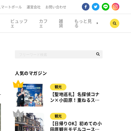
スマートポール
運営会社
お問い合わせ
ビュッフ
カフ
雑
もっと見
ェ
ェ
貨
る
人気のマガジン
観光
【聖地巡礼】名探偵コナ
ン×小田原！重ねるスタ
ンプラリー【8月31日ま
で】小田原・箱根・湯河
観光
原
【日帰りOK】初めての小
田原観光モデルコース｜