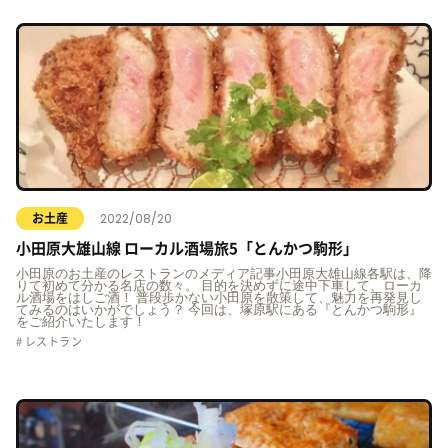
2022/08/20
お土産
小田原大雄山線 ローカル酒場旅5「とんかつ駒形」
小田原のお土産のレストランのメディア記事小田原大雄山線各駅は、降
りて初めて分かる名店の数々。 目的を決めずに途中下車して、ローカ
ル酒場をはしご酒！ 普段歩かない小田原を散策して、魅力を再発見し
てみるのはいかがでしょう？ 今回は、塚原駅にある『とんかつ駒形』
をご紹介いたします！
レストラン