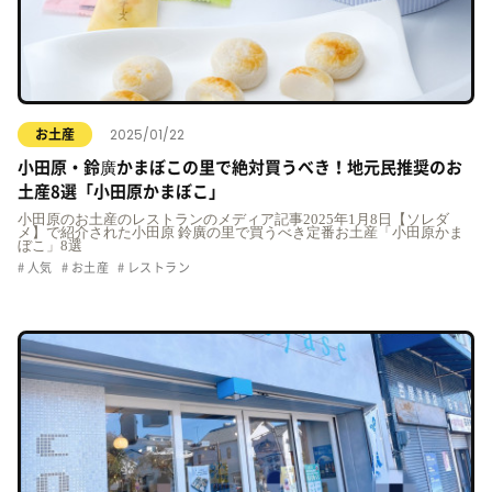
2025/01/22
お土産
小田原・鈴廣かまぼこの里で絶対買うべき！地元民推奨のお
土産8選「小田原かまぼこ」
小田原のお土産のレストランのメディア記事2025年1月8日【ソレダ
メ】で紹介された小田原 鈴廣の里で買うべき定番お土産「小田原かま
ぼこ」8選
人気
お土産
レストラン