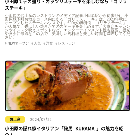
小田原でデカ盛り・ガッツリステーキを楽しむなら「ゴリラ
ステーキ」
小田原のお土産のレストランのメディア記事小田原駅から徒歩7分、小
田原城下町お散歩コース内にある「ゴリラステーキ」は、2023年秋に
オープンしたステーキハウスです。600gの赤身肉「ゴリラステーキ」
が人気で、香ばしい焼きたてのステーキを楽しめます。大食いチャレン
ジやインスタ映えスポットなど、エンターテインメント性も豊富。観光
や宴会に最適なこの店で、美味しい肉料理と楽しい時間を満喫してくだ
さい。
NEWオープン
人気
洋食
レストラン
2024/07/22
お土産
小田原の隠れ家イタリアン「鞍馬 -KURAMA-」の魅力を紹