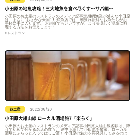
小田原の地魚攻略！三大地魚を食べ尽くす〜サバ編〜
小田原のお土産のレストランのメディア記事定期網漁業が盛んな小田原
は、まさに”おさかな天国”！ 鮮魚店では、朝獲れ新鮮なお魚たちがお
手軽に手に入ります。 お刺身でもいいですが、より美味しく簡単に料
理する方法をお伝えします！
レストラン
2022/08/20
お土産
小田原大雄山線 ローカル酒場旅7「楽らく」
小田原のお土産のレストランのメディア記事小田原大雄山線各駅は、降
りて初めて分かる名店の数々。 途中下車して小田原を散策、ローカル
酒場にふらっと入ってはしご酒！ 小田原の魅力を再発見してみるのは