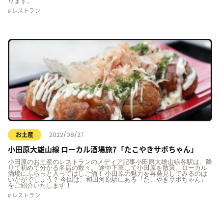
ります。
レストラン
2022/08/27
お土産
小田原大雄山線 ローカル酒場旅7「たこやきサボちゃん」
小田原のお土産のレストランのメディア記事小田原大雄山線各駅は、降
りて初めて分かる名店の数々。 途中下車して小田原を散策、ローカル
酒場にふらっと入ってはしご酒！ 小田原の魅力を再発見してみるのは
いかがでしょう？ 今回は、和田河原駅にある『たこやきサボちゃん』
をご紹介いたします！
レストラン