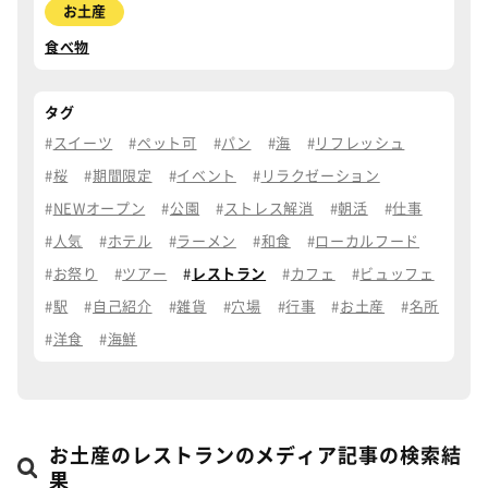
お土産
食べ物
タグ
スイーツ
ペット可
パン
海
リフレッシュ
桜
期間限定
イベント
リラクゼーション
NEWオープン
公園
ストレス解消
朝活
仕事
人気
ホテル
ラーメン
和食
ローカルフード
お祭り
ツアー
レストラン
カフェ
ビュッフェ
駅
自己紹介
雑貨
穴場
行事
お土産
名所
洋食
海鮮
お土産のレストランのメディア記事の検索結
果