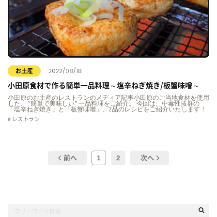
2022/08/18
お土産
小田原食材で作る簡単一品料理～塩辛ねぎ焼き/板蟹味噌～
小田原のお土産のレストランのメディア記事小田原のご当地食材を使用
した、 "簡単で美味しい" 一品料理をご紹介。 今回は、中毒性抜群の
「塩辛ねぎ焼き」と「板蟹味噌」、2品のレシピをご紹介いたします！
レストラン
1
2
前へ
次へ