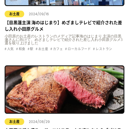
2024/09/16
お土産
【目黒蓮主演 海のはじまり】めざましテレビで紹介された差
し入れ小田原グルメ
小田原のお土産のレストランのメディア記事海のはじまり 主演の目黒
蓮さんに向けて、めざましテレビで紹介された差し入れ小田原グルメ3
選を取り上げました
人気
和食
駅
お土産
カフェ
ローカルフード
レストラン
2024/08/29
お土産