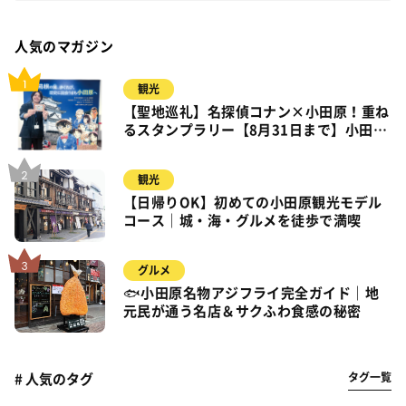
人気のマガジン
観光
【聖地巡礼】名探偵コナン×小田原！重ね
るスタンプラリー【8月31日まで】小田
原・箱根・湯河原
観光
【日帰りOK】初めての小田原観光モデル
コース｜城・海・グルメを徒歩で満喫
グルメ
🐟小田原名物アジフライ完全ガイド｜地
元民が通う名店＆サクふわ食感の秘密
タグ一覧
# 人気のタグ