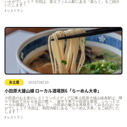
いかがでしょう？ 今回は、富士フィルム駅にある『楽らく』をご紹介
いたします！
レストラン
2022/08/20
お土産
小田原大雄山線 ローカル酒場旅6「らーめん大幸」
小田原のお土産のレストランのメディア記事小田原大雄山線各駅は、降
りて初めて分かる名店の数々。 途中下車で小田原を散策、ふらっとロ
ーカル酒場に入って飲んで、 小田原の魅力を再発見してみるのはいか
がでしょう？ 今回は、和田河駅にある『らーめん大幸』をご紹介いた
します！
レストラン