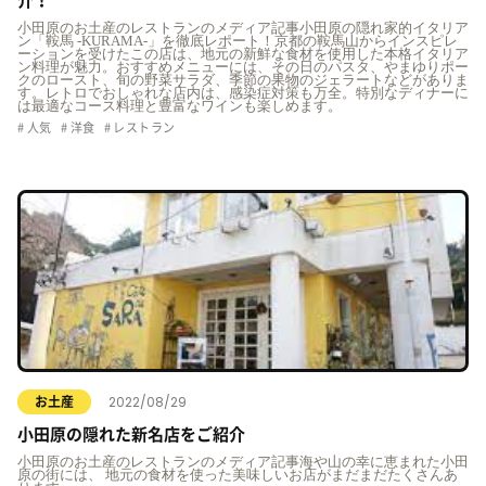
介！
小田原のお土産のレストランのメディア記事小田原の隠れ家的イタリア
ン「鞍馬 -KURAMA-」を徹底レポート！京都の鞍馬山からインスピレ
ーションを受けたこの店は、地元の新鮮な食材を使用した本格イタリア
ン料理が魅力。おすすめメニューには、その日のパスタ、やまゆりポー
クのロースト、旬の野菜サラダ、季節の果物のジェラートなどがありま
す。レトロでおしゃれな店内は、感染症対策も万全。特別なディナーに
は最適なコース料理と豊富なワインも楽しめます。
人気
洋食
レストラン
2022/08/29
お土産
小田原の隠れた新名店をご紹介
小田原のお土産のレストランのメディア記事海や山の幸に恵まれた小田
原の街には、 地元の食材を使った美味しいお店がまだまだたくさんあ