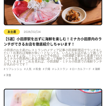
2026/02/24
お土産
【5選】小田原駅を出ずに海鮮を楽しむ！ミナカ小田原内のラ
ンチができるお店を徹底紹介しちゃいます！
小田原のお土産のレストランのメディア記事小田原駅周辺でランチをし
たい！出来れば海鮮が良い！となっても、いろんなお店があって困って
しまいますよね…！というわけで今回は、小田原駅と駅から直通で行け
るミナカ小田原内にある店舗に絞って海鮮ランチを楽しめる場所ご紹介
していきます！これを見れば、小田原駅・ミナカ小田原での海鮮ランチ
が丸わかりです！
リフレッシュ
人気
和食
穴場
レストラン
ローカルフード
海鮮
洋食