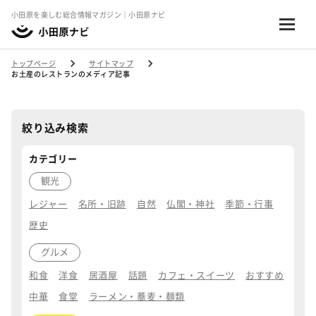
小田原を楽しむ総合情報マガジン｜小田原ナビ
トップページ
サイトマップ
お土産のレストランのメディア記事
絞り込み検索
カテゴリー
観光
レジャー
名所・旧跡
自然
仏閣・神社
季節・行事
歴史
グルメ
和食
洋食
居酒屋
話題
カフェ・スイーツ
おすすめ
中華
食堂
ラーメン・蕎麦・麺類