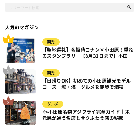
人気のマガジン
観光
【聖地巡礼】名探偵コナン×小田原！重ね
るスタンプラリー【8月31日まで】小田
原・箱根・湯河原
観光
【日帰りOK】初めての小田原観光モデル
コース｜城・海・グルメを徒歩で満喫
グルメ
🐟小田原名物アジフライ完全ガイド｜地
元民が通う名店＆サクふわ食感の秘密