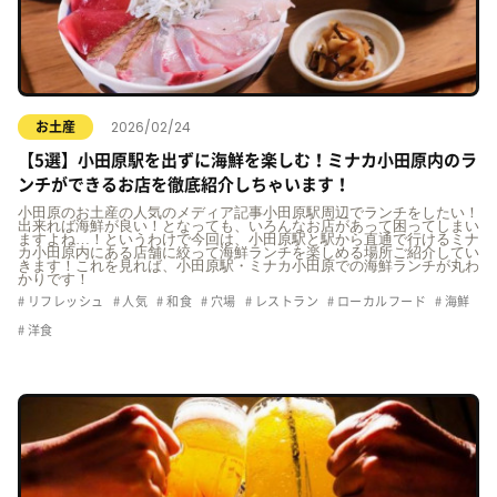
2026/02/24
お土産
【5選】小田原駅を出ずに海鮮を楽しむ！ミナカ小田原内のラ
ンチができるお店を徹底紹介しちゃいます！
小田原のお土産の人気のメディア記事小田原駅周辺でランチをしたい！
出来れば海鮮が良い！となっても、いろんなお店があって困ってしまい
ますよね…！というわけで今回は、小田原駅と駅から直通で行けるミナ
カ小田原内にある店舗に絞って海鮮ランチを楽しめる場所ご紹介してい
きます！これを見れば、小田原駅・ミナカ小田原での海鮮ランチが丸わ
かりです！
リフレッシュ
人気
和食
穴場
レストラン
ローカルフード
海鮮
洋食