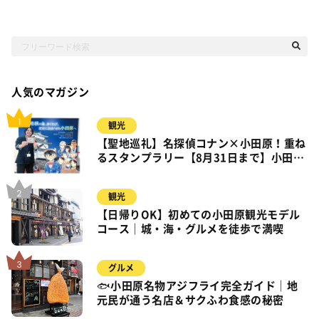
人気のマガジン
観光
【聖地巡礼】名探偵コナン×小田原！重ね
るスタンプラリー【8月31日まで】小田
原・箱根・湯河原
観光
【日帰りOK】初めての小田原観光モデル
コース｜城・海・グルメを徒歩で満喫
グルメ
🐟小田原名物アジフライ完全ガイド｜地
元民が通う名店＆サクふわ食感の秘密