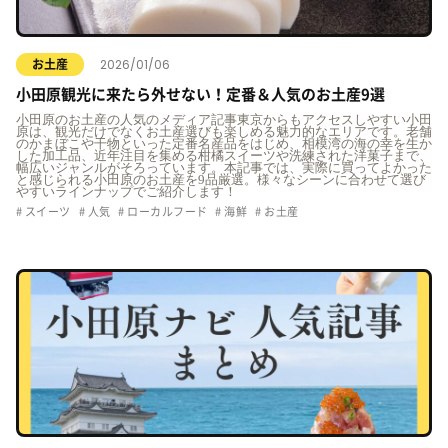
2026/01/06
お土産
小田原観光に来たら外せない！定番＆人気のお土産9選
小田原のお土産の人気のメディア記事東京からもアクセスしやすい小田
原は、観光だけでなくお土産選びも楽しめる魅力的なエリアです。老舗
のかまぼこや干物といった定番名産品をはじめ、相模湾の海の幸を生か
した加工品、近年注目を集める柑橘スイーツや洗練された洋菓子まで、
幅広いジャンルがそろっています。本記事では、実際に買ってよかった
と感じられる小田原のお土産を9品厳選。様々なシーンに合わせて選び
やすいラインナップでご紹介します！
スイーツ
人気
ローカルフード
海鮮
お土産