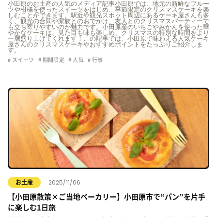
小田原のお土産の人気のメディア記事小田原では、地元の新鮮なフルー
ツや柑橘を使ったスイーツをはじめ、季節限定のクリスマスケーキを楽
しむことができます。駅近や観光スポット周辺にあるケーキ屋さんも多
く、観光の合間や家族とのおでかけ、友人とのクリスマスパーティーで
も立ち寄りやすいのが魅力です。小田原産のいちごやみかんを使った華
やかなケーキは、見た目も味も楽しめ、クリスマスの特別な時間をより
一層盛り上げてくれます！この記事では、小田原で味わえる人気ケーキ
屋さんのクリスマスケーキやおすすめポイントをたっぷりご紹介しま
す。
スイーツ
期間限定
人気
行事
2025/11/06
お土産
【小田原散策×ご当地ベーカリー】小田原市で“パン”を片手
に楽しむ1日旅