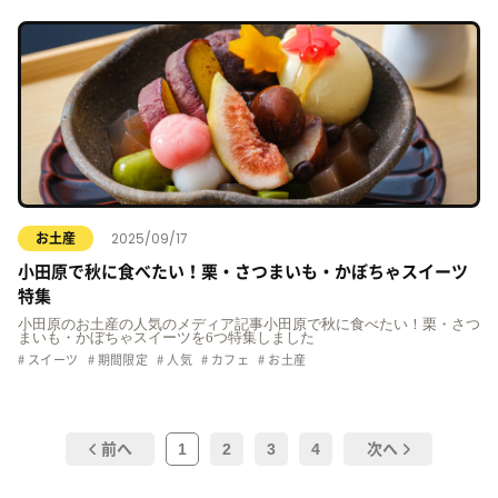
2025/09/17
お土産
小田原で秋に食べたい！栗・さつまいも・かぼちゃスイーツ
特集
小田原のお土産の人気のメディア記事小田原で秋に食べたい！栗・さつ
まいも・かぼちゃスイーツを6つ特集しました
スイーツ
期間限定
人気
カフェ
お土産
1
2
3
4
前へ
次へ