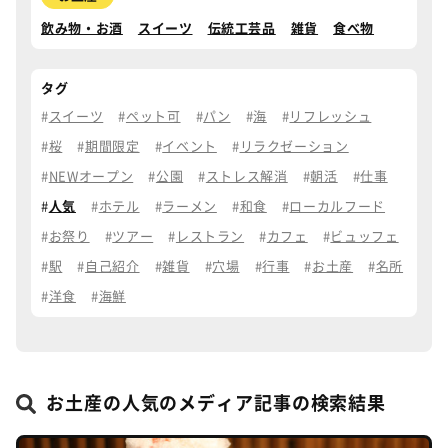
飲み物・お酒
スイーツ
伝統工芸品
雑貨
食べ物
タグ
スイーツ
ペット可
パン
海
リフレッシュ
桜
期間限定
イベント
リラクゼーション
NEWオープン
公園
ストレス解消
朝活
仕事
人気
ホテル
ラーメン
和食
ローカルフード
お祭り
ツアー
レストラン
カフェ
ビュッフェ
駅
自己紹介
雑貨
穴場
行事
お土産
名所
洋食
海鮮
お土産の人気のメディア記事の検索結果