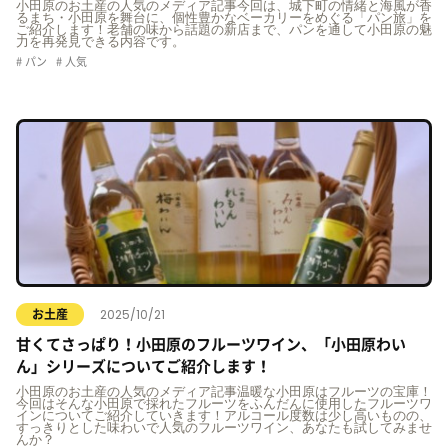
小田原のお土産の人気のメディア記事今回は、城下町の情緒と海風が香
るまち・小田原を舞台に、個性豊かなベーカリーをめぐる「パン旅」を
ご紹介します！老舗の味から話題の新店まで、パンを通して小田原の魅
力を再発見できる内容です。
パン
人気
2025/10/21
お土産
甘くてさっぱり！小田原のフルーツワイン、「小田原わい
ん」シリーズについてご紹介します！
小田原のお土産の人気のメディア記事温暖な小田原はフルーツの宝庫！
今回はそんな小田原で採れたフルーツをふんだんに使用したフルーツワ
インについてご紹介していきます！アルコール度数は少し高いものの、
すっきりとした味わいで人気のフルーツワイン、あなたも試してみませ
んか？