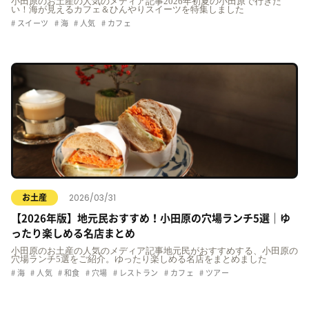
小田原のお土産の人気のメディア記事2026年初夏の小田原で行きた
い！海が見えるカフェ＆ひんやりスイーツを特集しました
スイーツ
海
人気
カフェ
2026/03/31
お土産
【2026年版】地元民おすすめ！小田原の穴場ランチ5選｜ゆ
ったり楽しめる名店まとめ
小田原のお土産の人気のメディア記事地元民がおすすめする、小田原の
穴場ランチ5選をご紹介。ゆったり楽しめる名店をまとめました
海
人気
和食
穴場
レストラン
カフェ
ツアー