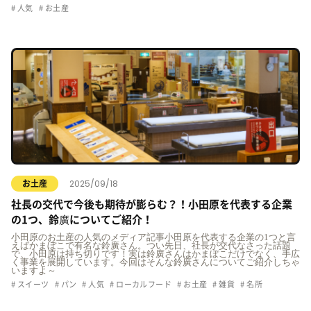
人気
お土産
2025/09/18
お土産
社長の交代で今後も期待が膨らむ？！小田原を代表する企業
の1つ、鈴廣についてご紹介！
小田原のお土産の人気のメディア記事小田原を代表する企業の1つと言
えばかまぼこで有名な鈴廣さん。つい先日、社長が交代なさった話題
で、小田原は持ち切りです！実は鈴廣さんはかまぼこだけでなく、手広
く事業を展開しています。今回はそんな鈴廣さんについてご紹介しちゃ
いますよ～
スイーツ
パン
人気
ローカルフード
お土産
雑貨
名所