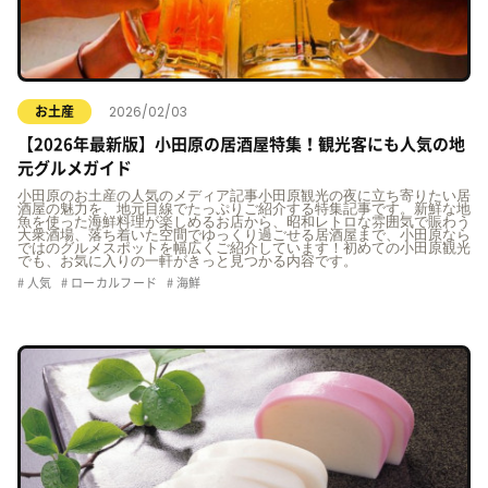
2026/02/03
お土産
【2026年最新版】小田原の居酒屋特集！観光客にも人気の地
元グルメガイド
小田原のお土産の人気のメディア記事小田原観光の夜に立ち寄りたい居
酒屋の魅力を、地元目線でたっぷりご紹介する特集記事です。新鮮な地
魚を使った海鮮料理が楽しめるお店から、昭和レトロな雰囲気で賑わう
大衆酒場、落ち着いた空間でゆっくり過ごせる居酒屋まで、小田原なら
ではのグルメスポットを幅広くご紹介しています！初めての小田原観光
でも、お気に入りの一軒がきっと見つかる内容です。
人気
ローカルフード
海鮮