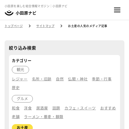
小田原を楽しむ総合情報マガジン｜小田原ナビ
トップページ
サイトマップ
お土産の人気のメディア記事
絞り込み検索
カテゴリー
観光
レジャー
名所・旧跡
自然
仏閣・神社
季節・行事
歴史
グルメ
和食
洋食
居酒屋
話題
カフェ・スイーツ
おすすめ
老舗
ラーメン・蕎麦・麺類
お土産