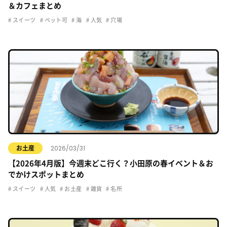
＆カフェまとめ
スイーツ
ペット可
海
人気
穴場
2026/03/31
お土産
【2026年4月版】今週末どこ行く？小田原の春イベント＆お
でかけスポットまとめ
スイーツ
人気
お土産
雑貨
名所