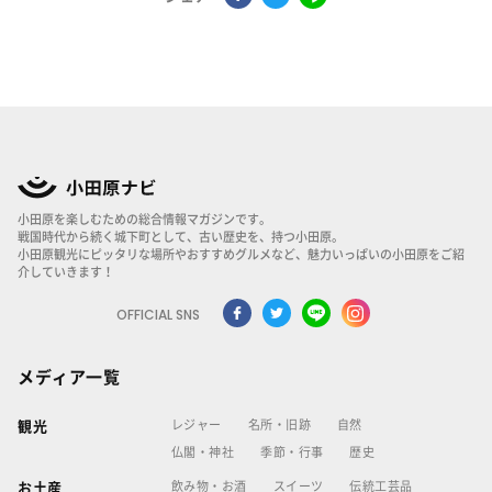
小田原を楽しむための総合情報マガジンです。
戦国時代から続く城下町として、古い歴史を、持つ小田原。
小田原観光にピッタリな場所やおすすめグルメなど、魅力いっぱいの小田原をご紹
介していきます！
OFFICIAL SNS
メディア一覧
レジャー
名所・旧跡
自然
観光
仏閣・神社
季節・行事
歴史
飲み物・お酒
スイーツ
伝統工芸品
お土産