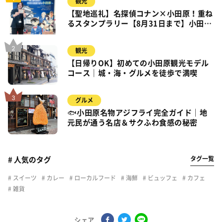
観光
【聖地巡礼】名探偵コナン×小田原！重ね
るスタンプラリー【8月31日まで】小田
原・箱根・湯河原
観光
【日帰りOK】初めての小田原観光モデル
コース｜城・海・グルメを徒歩で満喫
グルメ
🐟小田原名物アジフライ完全ガイド｜地
元民が通う名店＆サクふわ食感の秘密
タグ一覧
# 人気のタグ
スイーツ
カレー
ローカルフード
海鮮
ビュッフェ
カフェ
雑貨
シェア