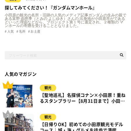
探してみてください！『ガンダムマンホール』
小田原の観光の名所・旧跡の人気のメディア記事ガンダムの生みの親で
ある富野 由悠季（とみの よしゆき）さんの 出身地が小田原市がである
といった理由などから、プロジェクト第 1 号に選定され、２種類の マ
ンホールの寄贈を受けることとなりました。
人気
名所
お土産
人気のマガジン
観光
【聖地巡礼】名探偵コナン×小田原！重ね
るスタンプラリー【8月31日まで】小田
原・箱根・湯河原
観光
【日帰りOK】初めての小田原観光モデル
コース｜城・海・グルメを徒歩で満喫