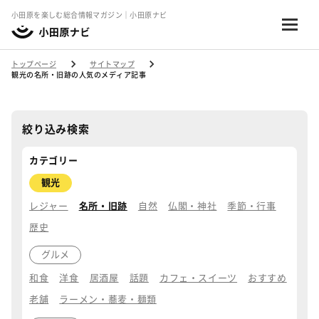
小田原を楽しむ総合情報マガジン｜小田原ナビ
トップページ
サイトマップ
観光の名所・旧跡の人気のメディア記事
絞り込み検索
カテゴリー
観光
レジャー
名所・旧跡
自然
仏閣・神社
季節・行事
歴史
グルメ
和食
洋食
居酒屋
話題
カフェ・スイーツ
おすすめ
老舗
ラーメン・蕎麦・麺類