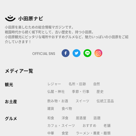
小田原を楽しむための総合情報マガジンです。
戦国時代から続く城下町として、古い歴史を、持つ小田原。
小田原観光にピッタリな場所やおすすめグルメなど、魅力いっぱいの小田原をご紹
介していきます！
OFFICIAL SNS
メディア一覧
レジャー
名所・旧跡
自然
観光
仏閣・神社
季節・行事
歴史
飲み物・お酒
スイーツ
伝統工芸品
お土産
雑貨
食べ物
和食
洋食
居酒屋
話題
グルメ
カフェ・スイーツ
おすすめ
老舗
中華
食堂
ラーメン・蕎麦・麺類