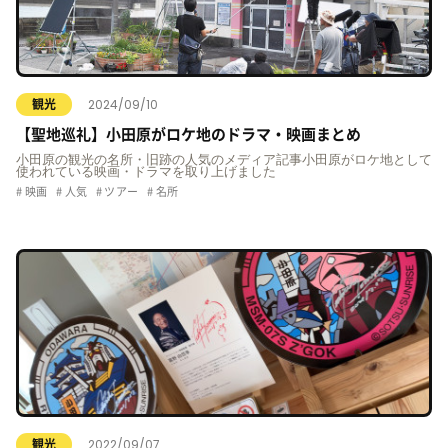
2024/09/10
観光
【聖地巡礼】小田原がロケ地のドラマ・映画まとめ
小田原の観光の名所・旧跡の人気のメディア記事小田原がロケ地として
使われている映画・ドラマを取り上げました
映画
人気
ツアー
名所
2022/09/07
観光