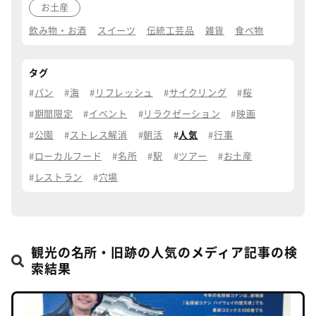
お土産
飲み物・お酒
スイーツ
伝統工芸品
雑貨
食べ物
タグ
パン
海
リフレッシュ
サイクリング
桜
期間限定
イベント
リラクゼーション
映画
公園
ストレス解消
朝活
人気
行事
ローカルフード
名所
駅
ツアー
お土産
レストラン
穴場
観光の名所・旧跡の人気のメディア記事の検
索結果