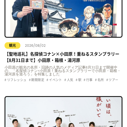
2026/08/02
観光
【聖地巡礼】名探偵コナン×小田原！重ねるスタンプラリー
【8月31日まで】小田原・箱根・湯河原
小田原の観光の名所・旧跡の人気のメディア記事8月31日まで開催中
の、「名探偵コナン×小田原！重ねるスタンプラリーで小田原・箱根・
湯河原を巡ろう」を特集しました
リフレッシュ
期間限定
イベント
人気
駅
行事
名所
ツアー