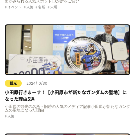
出がみられる人気スポット13か所をご紹介
イベント
人気
名所
穴場
2024/10/30
観光
小田原行きまーす！【小田原市が新たなガンダムの聖地】に
なった理由5選
小田原の観光の名所・旧跡の人気のメディア記事小田原が新たなガンダ
ムの聖地になった理由
人気