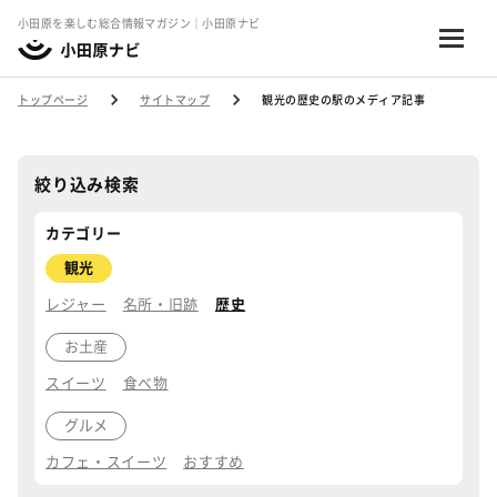
小田原を楽しむ総合情報マガジン｜小田原ナビ
トップページ
サイトマップ
観光の歴史の駅のメディア記事
絞り込み検索
カテゴリー
観光
レジャー
名所・旧跡
歴史
お土産
スイーツ
食べ物
グルメ
カフェ・スイーツ
おすすめ