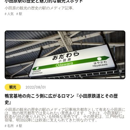
小田原駅の歴史と魅力的な観光スポット
小田原の観光の歴史の駅のメディア記事,
人気
駅
2022/08/01
観光
鴨宮基地の向こう側に広がるロマン『小田原鉄道とその歴
史』
小田原の観光の歴史の駅のメディア記事地方都市として有名な小田原に
は、他の地方都市では見られない景色あります。 それは、小田原駅に
鉄道が5社の乗り入れている特殊な景色です。 その歴史は、江戸時代は
宿場、明治以降には鉄道に支えられてきた街なのです。
名所
駅