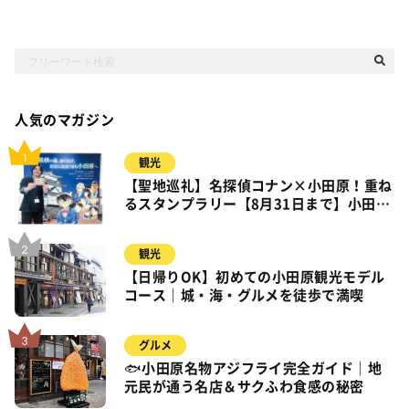
人気のマガジン
観光
【聖地巡礼】名探偵コナン×小田原！重ね
るスタンプラリー【8月31日まで】小田
原・箱根・湯河原
観光
【日帰りOK】初めての小田原観光モデル
コース｜城・海・グルメを徒歩で満喫
グルメ
🐟小田原名物アジフライ完全ガイド｜地
元民が通う名店＆サクふわ食感の秘密