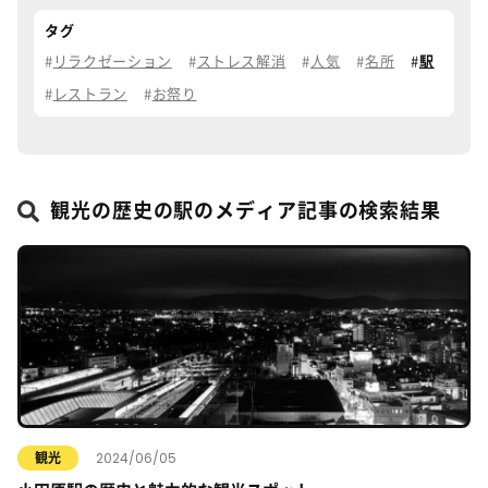
タグ
リラクゼーション
ストレス解消
人気
名所
駅
レストラン
お祭り
観光の歴史の駅のメディア記事の検索結果
2024/06/05
観光