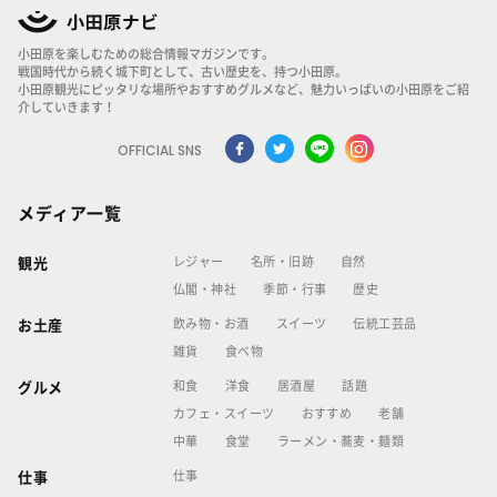
小田原を楽しむための総合情報マガジンです。
戦国時代から続く城下町として、古い歴史を、持つ小田原。
小田原観光にピッタリな場所やおすすめグルメなど、魅力いっぱいの小田原をご紹
介していきます！
OFFICIAL SNS
メディア一覧
レジャー
名所・旧跡
自然
観光
仏閣・神社
季節・行事
歴史
飲み物・お酒
スイーツ
伝統工芸品
お土産
雑貨
食べ物
和食
洋食
居酒屋
話題
グルメ
カフェ・スイーツ
おすすめ
老舗
中華
食堂
ラーメン・蕎麦・麺類
仕事
仕事