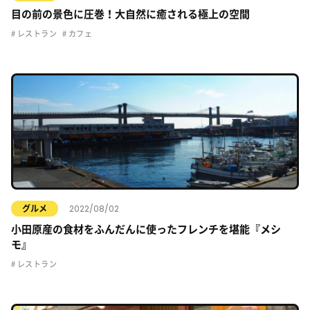
目の前の景色に圧巻！大自然に癒される極上の空間
レストラン
カフェ
2022/08/02
グルメ
小田原産の食材をふんだんに使ったフレンチを堪能『メシ
モ』
レストラン