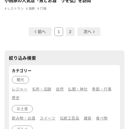
小田原の人気店「魚とお酒 うを弘」を訪問
レストラン
海鮮
穴場
1
2
前へ
次へ
絞り込み検索
カテゴリー
観光
レジャー
名所・旧跡
自然
仏閣・神社
季節・行事
歴史
お土産
飲み物・お酒
スイーツ
伝統工芸品
雑貨
食べ物