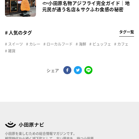
🐟小田原名物アジフライ完全ガイド｜地
元民が通う名店＆サクふわ食感の秘密
タグ一覧
# 人気のタグ
スイーツ
カレー
ローカルフード
海鮮
ビュッフェ
カフェ
雑貨
シェア
小田原を楽しむための総合情報マガジンです。
戦国時代から続く城下町として、古い歴史を、持つ小田原。