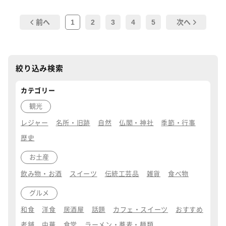
1
2
3
4
5
前へ
次へ
絞り込み検索
カテゴリー
観光
レジャー
名所・旧跡
自然
仏閣・神社
季節・行事
歴史
お土産
飲み物・お酒
スイーツ
伝統工芸品
雑貨
食べ物
グルメ
和食
洋食
居酒屋
話題
カフェ・スイーツ
おすすめ
老舗
中華
食堂
ラーメン・蕎麦・麺類