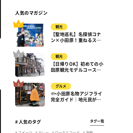
人気のマガジン
観光
【聖地巡礼】名探偵コナ
ン×小田原！重ねるスタ
ンプラリー【8月31日ま
で】小田原・箱根・湯河
観光
原
【日帰りOK】初めての小
田原観光モデルコース｜
城・海・グルメを徒歩で
満喫
グルメ
🐟小田原名物アジフライ
完全ガイド｜地元民が通
う名店＆サクふわ食感の
秘密
タグ一覧
# 人気のタグ
スイーツ
カレー
ローカルフード
海鮮