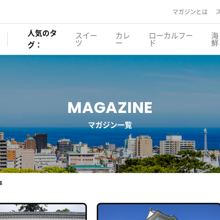
マガジンとは
人気のタ
スイー
カレ
ローカルフー
海
ツ
ー
ド
鮮
グ：
MAGAZINE
マガジン一覧
事