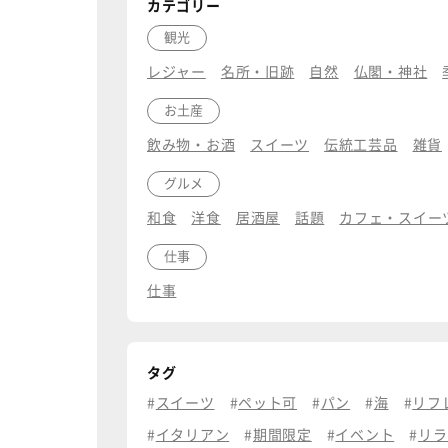
カテゴリー
観光
レジャー
名所・旧跡
自然
仏閣・神社
お土産
飲み物・お酒
スイーツ
伝統工芸品
雑貨
グルメ
和食
洋食
居酒屋
話題
カフェ・スイー
仕事
仕事
タグ
スイーツ
ペット可
パン
海
リフ
イタリアン
期間限定
イベント
リラ