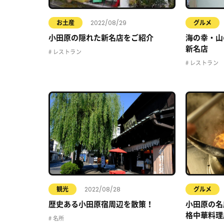
2022/08/29
お土産
グルメ
小田原の隠れた新名店をご紹介
海の幸・山
新名店
レストラン
レストラン
2022/08/28
観光
グルメ
歴史ある小田原宿周辺を散策！
小田原の名
格中華料理
名所