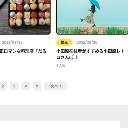
2022/08/26
2022/08/26
観光
正ロマンな料理店『だる
小田原在住者がすすめる小田原レト
ロさんぽ ♪
人気
2
3
4
5
次へ