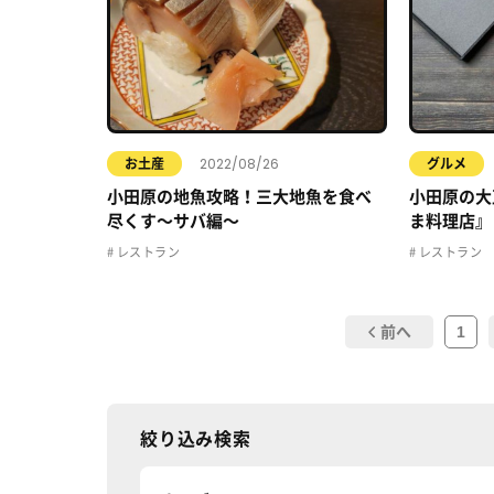
2022/08/26
お土産
グルメ
小田原の地魚攻略！三大地魚を食べ
小田原の大
尽くす〜サバ編〜
ま料理店』
レストラン
レストラン
1
前へ
絞り込み検索