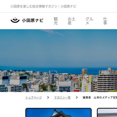
小田原を楽しむ総合情報マガジン｜小田原ナビ
観
お土
グル
仕
光
産
メ
事
トップページ
マガジン一覧
編集者 山本のメディア記