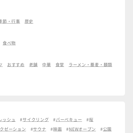
季節・行事
歴史
食べ物
ツ
おすすめ
老舗
中華
食堂
ラーメン・蕎麦・麺類
レッシュ
サイクリング
バーベキュー
桜
クゼーション
サウナ
映画
NEWオープン
公園