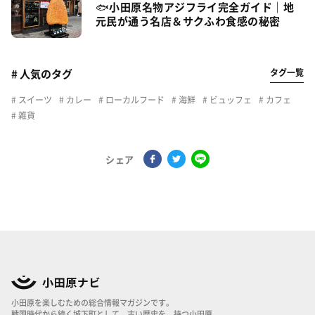
🐟小田原名物アジフライ完全ガイド｜地
元民が通う名店＆サクふわ食感の秘密
タグ一覧
# 人気のタグ
スイーツ
カレー
ローカルフード
海鮮
ビュッフェ
カフェ
雑貨
シェア
小田原を楽しむための総合情報マガジンです。
戦国時代から続く城下町として、古い歴史を、持つ小田原。