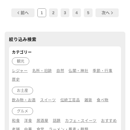
1
2
3
4
5
前へ
次へ
絞り込み検索
カテゴリー
観光
レジャー
名所・旧跡
自然
仏閣・神社
季節・行事
歴史
お土産
飲み物・お酒
スイーツ
伝統工芸品
雑貨
食べ物
グルメ
和食
洋食
居酒屋
話題
カフェ・スイーツ
おすすめ
老舗
中華
食堂
ラーメン・蕎麦・麺類