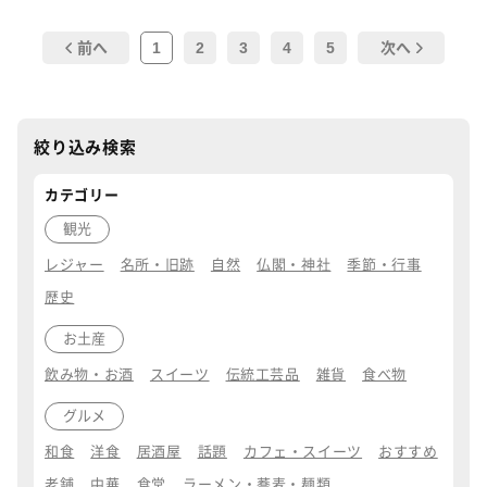
1
2
3
4
5
前へ
次へ
絞り込み検索
カテゴリー
観光
レジャー
名所・旧跡
自然
仏閣・神社
季節・行事
歴史
お土産
飲み物・お酒
スイーツ
伝統工芸品
雑貨
食べ物
グルメ
和食
洋食
居酒屋
話題
カフェ・スイーツ
おすすめ
老舗
中華
食堂
ラーメン・蕎麦・麺類