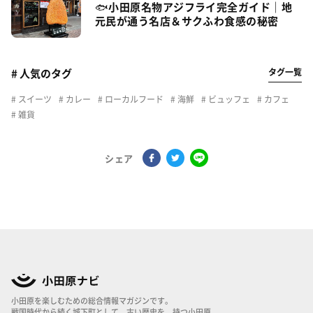
🐟小田原名物アジフライ完全ガイド｜地
元民が通う名店＆サクふわ食感の秘密
タグ一覧
# 人気のタグ
スイーツ
カレー
ローカルフード
海鮮
ビュッフェ
カフェ
雑貨
シェア
小田原を楽しむための総合情報マガジンです。
戦国時代から続く城下町として、古い歴史を、持つ小田原。