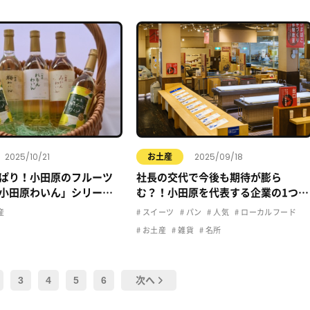
2025/10/21
2025/09/18
お土産
ぱり！小田原のフルーツ
社長の交代で今後も期待が膨ら
小田原わいん」シリーズ
む？！小田原を代表する企業の1つ、
紹介します！
鈴廣についてご紹介！
産
スイーツ
パン
人気
ローカルフード
お土産
雑貨
名所
3
4
5
6
次へ