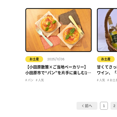
2025/11/06
お土産
お土産
【小田原散策×ご当地ベーカリー】
甘くてさっ
小田原市で“パン”を片手に楽しむ1日
ワイン、「
旅
についてご
パン
人気
人気
お土
1
2
前へ