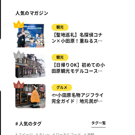
人気のマガジン
観光
【聖地巡礼】名探偵コナ
ン×小田原！重ねるスタ
ンプラリー【8月31日ま
で】小田原・箱根・湯河
観光
原
【日帰りOK】初めての小
田原観光モデルコース｜
城・海・グルメを徒歩で
満喫
グルメ
🐟小田原名物アジフライ
完全ガイド｜地元民が通
う名店＆サクふわ食感の
秘密
タグ一覧
# 人気のタグ
スイーツ
カレー
ローカルフード
海鮮