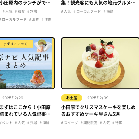
小田原内のランチができ
集！観光客にも人気の地元グルメガ
底紹介しちゃいます！
イド
ュ
人気
和食
穴場
人気
ローカルフード
海鮮
ローカルフード
海鮮
洋食
2025/12/29
2025/12/09
お土産
まずはここから！小田原
小田原でクリスマスケーキを楽しめ
読まれている人気記事ま
るおすすめケーキ屋さん5選
イベント
人気
穴場
海鮮
スイーツ
期間限定
人気
行事