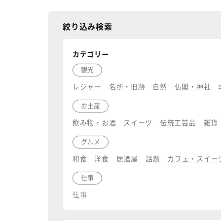
絞り込み検索
カテゴリー
観光
レジャー
名所・旧跡
自然
仏閣・神社
お土産
飲み物・お酒
スイーツ
伝統工芸品
雑貨
グルメ
和食
洋食
居酒屋
話題
カフェ・スイー
仕事
仕事