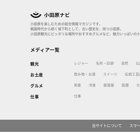
小田原を楽しむための総合情報マガジンです。
戦国時代から続く城下町として、古い歴史を、持つ小田原。
小田原観光にピッタリな場所やおすすめグルメなど、魅力いっぱいの
メディア一覧
レジャー
名所・旧跡
自然
仏
観光
飲み物・お酒
スイーツ
伝統工芸
お土産
和食
洋食
居酒屋
話題
カ
グルメ
仕事
仕事
当サイトについて
スマ