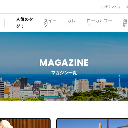
マガジンとは
人気のタ
スイー
カレ
ローカルフー
海
ツ
ー
ド
鮮
グ：
MAGAZINE
マガジン一覧