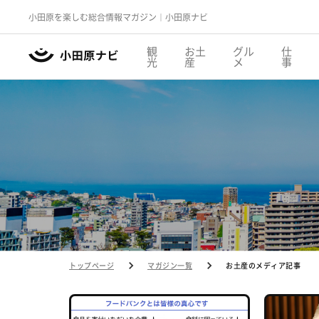
小田原を楽しむ総合情報マガジン｜小田原ナビ
観
お土
グル
仕
光
産
メ
事
トップページ
マガジン一覧
お土産のメディア記事