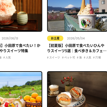
2026/06/13
2026/05/04
お土産
年版】小田原で食べたい！か
【初夏版】小田原で食べたいひんや
やりスイーツ特集
りスイーツ5選｜食べ歩き＆カフェま
とめ
海
人気
スイーツ
ペット可
海
人気
穴場