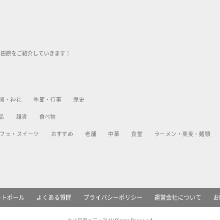
小田原をご紹介していきます！
閣・神社
季節・行事
歴史
品
雑貨
食べ物
フェ・スイーツ
おすすめ
老舗
中華
食堂
ラーメン・蕎麦・麺類
ートポール
よくある質問
プライバシーポリシー
運営会社について
お