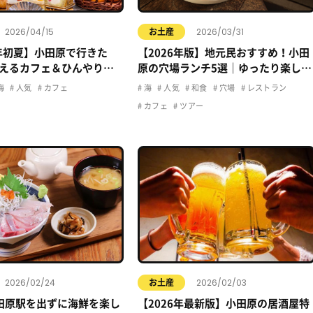
2026/04/15
2026/03/31
お土産
6年初夏】小田原で行きた
【2026年版】地元民おすすめ！小田
えるカフェ＆ひんやりス
原の穴場ランチ5選｜ゆったり楽しめ
る名店まとめ
海
人気
カフェ
海
人気
和食
穴場
レストラン
カフェ
ツアー
2026/02/24
2026/02/03
お土産
田原駅を出ずに海鮮を楽し
【2026年最新版】小田原の居酒屋特