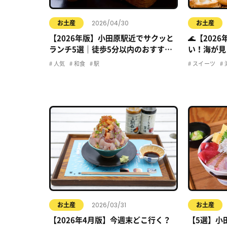
2026/04/30
お土産
お土産
【2026年版】小田原駅近でサクッと
🌊【202
ランチ5選｜徒歩5分以内のおすすめ
い！海が見
店まとめ
イーツ特集
人気
和食
駅
スイーツ
2026/03/31
お土産
お土産
【2026年4月版】今週末どこ行く？
【5選】小