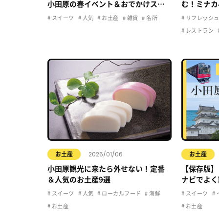
小田原の春イベント＆おでかけスポ
む！ミナカ
ットまとめ
るお店を徹
スイーツ
人気
お土産
雑貨
名所
リフレッシ
レストラン
2026/01/06
お土産
お土産
小田原観光に来たら外せない！定番
【保存版】
＆人気のお土産9選
ナビでよく
とめ
スイーツ
人気
ローカルフード
海鮮
スイーツ
お土産
お土産