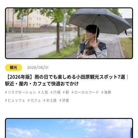
2026/05/31
観光
【2026年版】雨の日でも楽しめる小田原観光スポット7選｜
駅近・屋内・カフェで快適おでかけ
リラクゼーション
人気
穴場
駅
ローカルフード
海鮮
ビュッフェ
カフェ
お土産
洋食