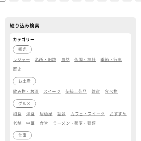
絞り込み検索
カテゴリー
観光
レジャー
名所・旧跡
自然
仏閣・神社
季節・行事
歴史
お土産
飲み物・お酒
スイーツ
伝統工芸品
雑貨
食べ物
グルメ
和食
洋食
居酒屋
話題
カフェ・スイーツ
おすすめ
老舗
中華
食堂
ラーメン・蕎麦・麺類
仕事