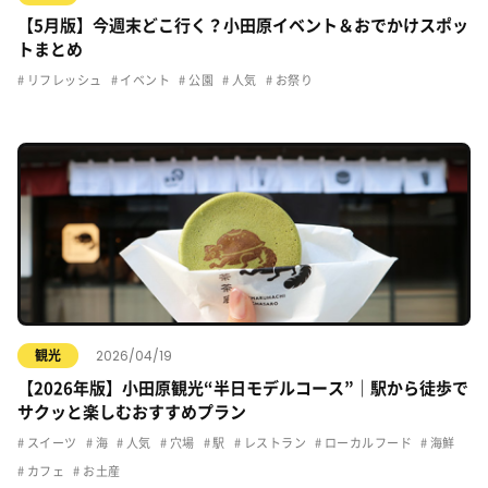
【5月版】今週末どこ行く？小田原イベント＆おでかけスポッ
トまとめ
リフレッシュ
イベント
公園
人気
お祭り
2026/04/19
観光
【2026年版】小田原観光“半日モデルコース”｜駅から徒歩で
サクッと楽しむおすすめプラン
スイーツ
海
人気
穴場
駅
レストラン
ローカルフード
海鮮
カフェ
お土産