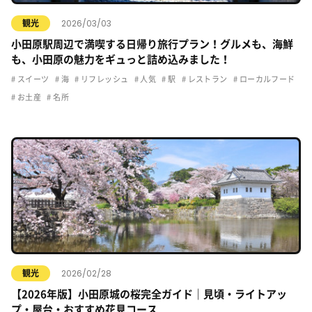
2026/03/03
観光
小田原駅周辺で満喫する日帰り旅行プラン！グルメも、海鮮
も、小田原の魅力をギュっと詰め込みました！
スイーツ
海
リフレッシュ
人気
駅
レストラン
ローカルフード
お土産
名所
2026/02/28
観光
【2026年版】小田原城の桜完全ガイド｜見頃・ライトアッ
プ・屋台・おすすめ花見コース