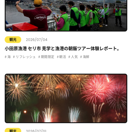
2026/07/04
観光
小田原漁港 セリ市 見学と漁港の朝飯ツアー体験レポート。
海
リフレッシュ
期間限定
朝活
人気
海鮮
2026/07/01
観光