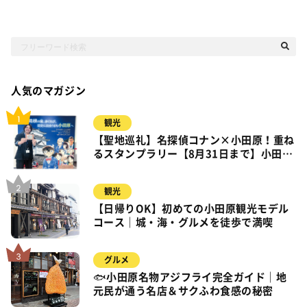
人気のマガジン
観光
【聖地巡礼】名探偵コナン×小田原！重ね
るスタンプラリー【8月31日まで】小田
原・箱根・湯河原
観光
【日帰りOK】初めての小田原観光モデル
コース｜城・海・グルメを徒歩で満喫
グルメ
🐟小田原名物アジフライ完全ガイド｜地
元民が通う名店＆サクふわ食感の秘密