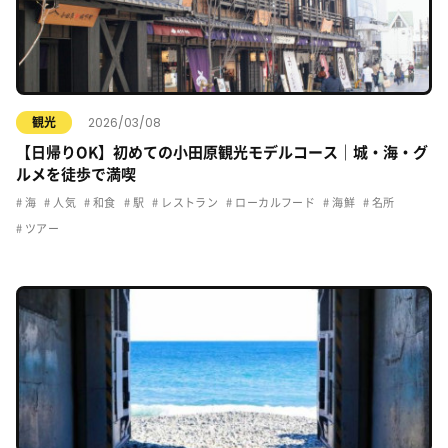
2026/03/08
観光
【日帰りOK】初めての小田原観光モデルコース｜城・海・グ
ルメを徒歩で満喫
海
人気
和食
駅
レストラン
ローカルフード
海鮮
名所
ツアー