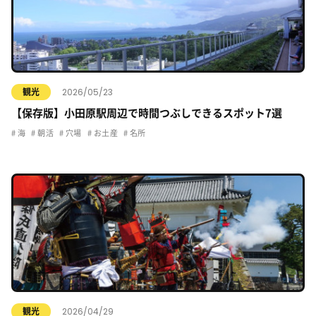
2026/05/23
観光
【保存版】小田原駅周辺で時間つぶしできるスポット7選
海
朝活
穴場
お土産
名所
2026/04/29
観光