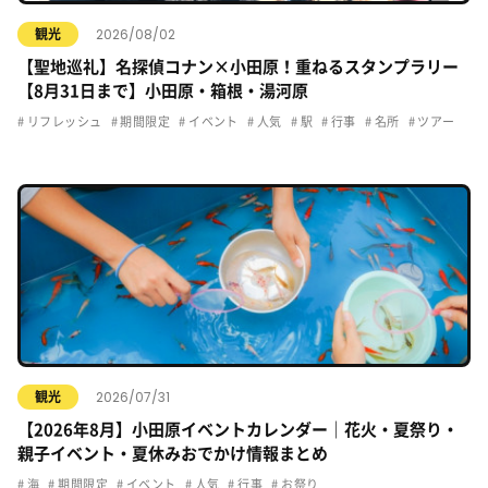
2026/08/02
観光
【聖地巡礼】名探偵コナン×小田原！重ねるスタンプラリー
【8月31日まで】小田原・箱根・湯河原
リフレッシュ
期間限定
イベント
人気
駅
行事
名所
ツアー
2026/07/31
観光
【2026年8月】小田原イベントカレンダー｜花火・夏祭り・
親子イベント・夏休みおでかけ情報まとめ
海
期間限定
イベント
人気
行事
お祭り