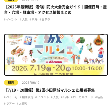
【2026年最新版】酒匂川花火大会完全ガイド｜開催日時・屋
台・穴場・駐車場・アクセス情報まとめ
イベント
人気
穴場
お祭り
2026/06/19
観光
【7/19・20開催】第2回小田原城マルシェ 出展者募集
ペット可
期間限定
イベント
人気
行事
ローカルフード
名所
ツアー
お祭り