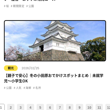
桜
期間限定
公園
2026/02/25
観光
【親子で安心】冬の小田原おでかけスポットまとめ｜未就学
児〜小学生OK
公園
人気
海鮮
名所
1
2
3
4
5
6
7
8
9
10
11
1