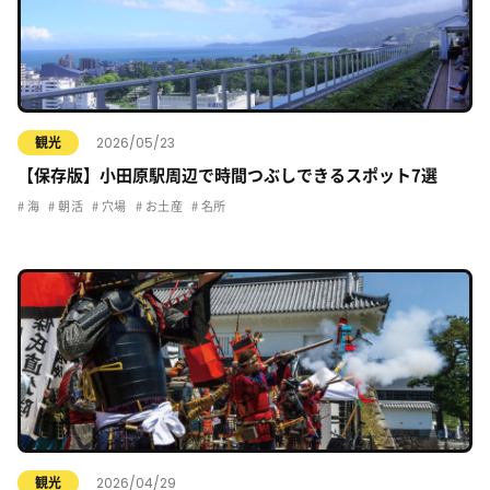
2026/05/23
観光
【保存版】小田原駅周辺で時間つぶしできるスポット7選
海
朝活
穴場
お土産
名所
2026/04/29
観光