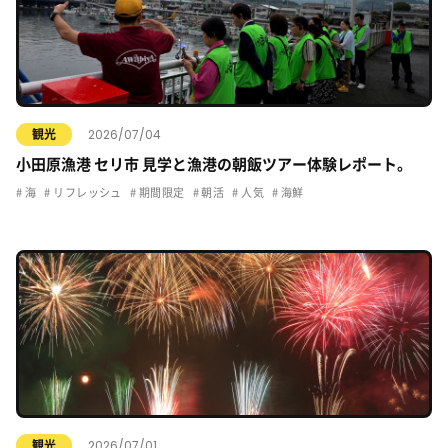
2026/07/04
観光
小田原漁港 セリ市 見学と漁港の朝飯ツアー体験レポート。
海
リフレッシュ
期間限定
朝活
人気
海鮮
2026/07/01
観光