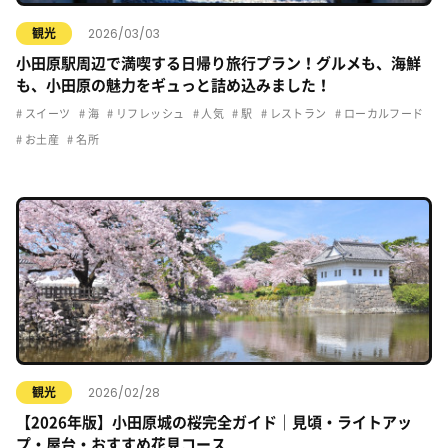
2026/03/03
観光
小田原駅周辺で満喫する日帰り旅行プラン！グルメも、海鮮
も、小田原の魅力をギュっと詰め込みました！
スイーツ
海
リフレッシュ
人気
駅
レストラン
ローカルフード
お土産
名所
2026/02/28
観光
【2026年版】小田原城の桜完全ガイド｜見頃・ライトアッ
プ・屋台・おすすめ花見コース