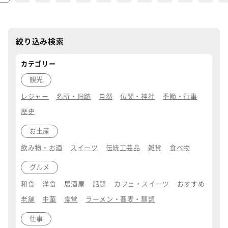
絞り込み検索
カテゴリー
観光
レジャー
名所・旧跡
自然
仏閣・神社
季節・行事
歴史
お土産
飲み物・お酒
スイーツ
伝統工芸品
雑貨
食べ物
グルメ
和食
洋食
居酒屋
話題
カフェ・スイーツ
おすすめ
老舗
中華
食堂
ラーメン・蕎麦・麺類
仕事