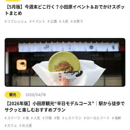
【5月版】今週末どこ行く？小田原イベント＆おでかけスポッ
トまとめ
リフレッシュ
イベント
公園
人気
お祭り
2026/04/19
観光
【2026年版】小田原観光“半日モデルコース”｜駅から徒歩で
サクッと楽しむおすすめプラン
スイーツ
海
人気
穴場
駅
レストラン
ローカルフード
海鮮
カフェ
お土産