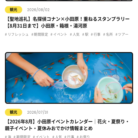
2026/08/02
観光
【聖地巡礼】名探偵コナン×小田原！重ねるスタンプラリー
【8月31日まで】小田原・箱根・湯河原
リフレッシュ
期間限定
イベント
人気
駅
行事
名所
ツアー
2026/07/31
観光
【2026年8月】小田原イベントカレンダー｜花火・夏祭り・
親子イベント・夏休みおでかけ情報まとめ
海
期間限定
イベント
人気
行事
お祭り