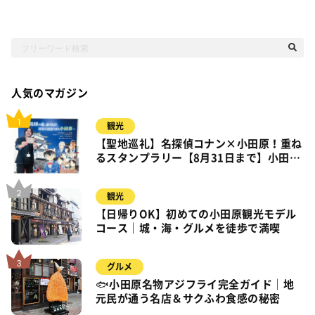
人気のマガジン
観光
【聖地巡礼】名探偵コナン×小田原！重ね
るスタンプラリー【8月31日まで】小田
原・箱根・湯河原
観光
【日帰りOK】初めての小田原観光モデル
コース｜城・海・グルメを徒歩で満喫
グルメ
🐟小田原名物アジフライ完全ガイド｜地
元民が通う名店＆サクふわ食感の秘密