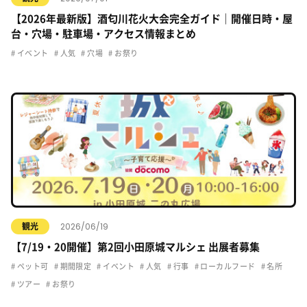
【2026年最新版】酒匂川花火大会完全ガイド｜開催日時・屋
台・穴場・駐車場・アクセス情報まとめ
イベント
人気
穴場
お祭り
2026/06/19
観光
【7/19・20開催】第2回小田原城マルシェ 出展者募集
ペット可
期間限定
イベント
人気
行事
ローカルフード
名所
ツアー
お祭り