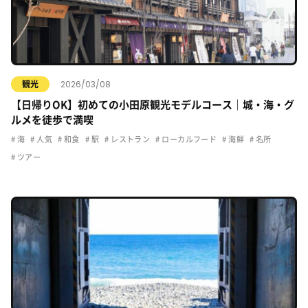
2026/03/08
観光
【日帰りOK】初めての小田原観光モデルコース｜城・海・グ
ルメを徒歩で満喫
海
人気
和食
駅
レストラン
ローカルフード
海鮮
名所
ツアー