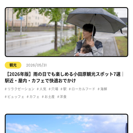
2026/05/31
観光
【2026年版】雨の日でも楽しめる小田原観光スポット7選｜
駅近・屋内・カフェで快適おでかけ
リラクゼーション
人気
穴場
駅
ローカルフード
海鮮
ビュッフェ
カフェ
お土産
洋食