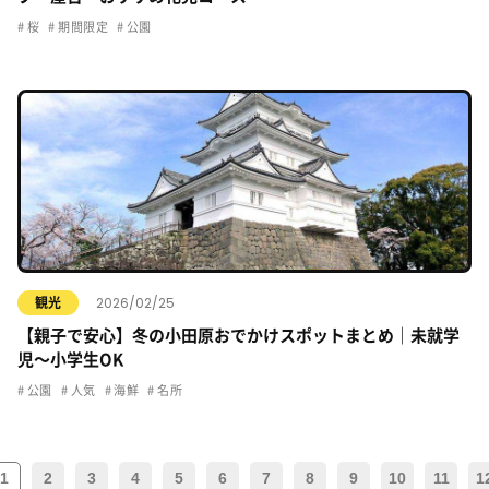
桜
期間限定
公園
2026/02/25
観光
【親子で安心】冬の小田原おでかけスポットまとめ｜未就学
児〜小学生OK
公園
人気
海鮮
名所
1
2
3
4
5
6
7
8
9
10
11
1