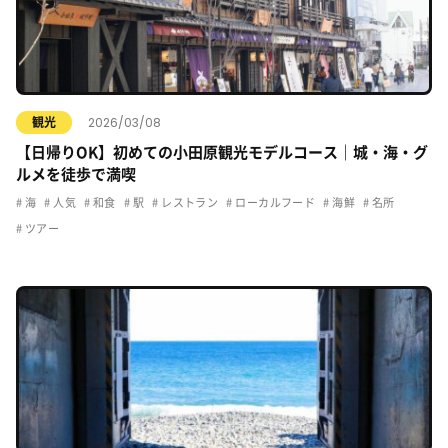
2026/03/08
観光
【日帰りOK】初めての小田原観光モデルコース｜城・海・グ
ルメを徒歩で満喫
海
人気
和食
駅
レストラン
ローカルフード
海鮮
名所
ツアー