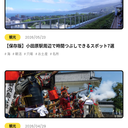
2026/05/23
観光
【保存版】小田原駅周辺で時間つぶしできるスポット7選
海
朝活
穴場
お土産
名所
2026/04/29
観光