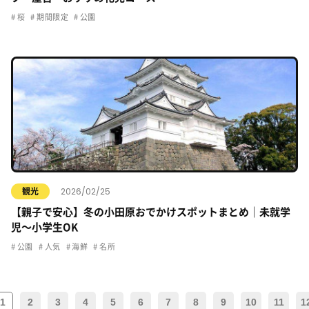
桜
期間限定
公園
2026/02/25
観光
【親子で安心】冬の小田原おでかけスポットまとめ｜未就学
児〜小学生OK
公園
人気
海鮮
名所
1
2
3
4
5
6
7
8
9
10
11
1