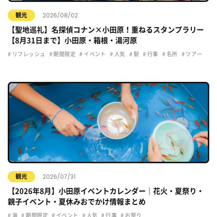
2026/08/02
観光
【聖地巡礼】名探偵コナン×小田原！重ねるスタンプラリー
【8月31日まで】小田原・箱根・湯河原
リフレッシュ
期間限定
イベント
人気
駅
行事
名所
ツアー
2026/07/31
観光
【2026年8月】小田原イベントカレンダー｜花火・夏祭り・
親子イベント・夏休みおでかけ情報まとめ
海
期間限定
イベント
人気
行事
お祭り