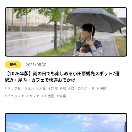
2026/05/31
観光
【2026年版】雨の日でも楽しめる小田原観光スポット7選｜
駅近・屋内・カフェで快適おでかけ
リラクゼーション
人気
穴場
駅
ローカルフード
海鮮
ビュッフェ
カフェ
お土産
洋食