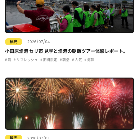
2026/07/04
観光
小田原漁港 セリ市 見学と漁港の朝飯ツアー体験レポート。
海
リフレッシュ
期間限定
朝活
人気
海鮮
2026/07/01
観光