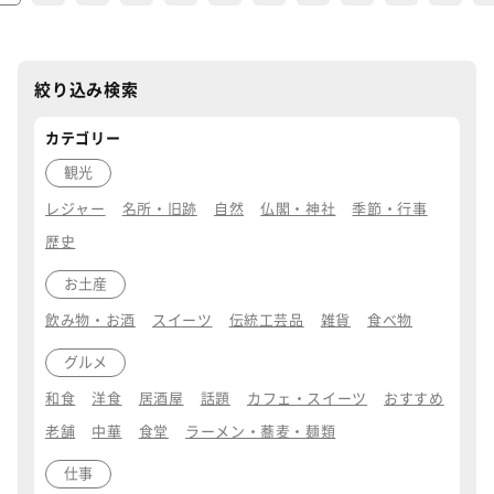
絞り込み検索
カテゴリー
観光
レジャー
名所・旧跡
自然
仏閣・神社
季節・行事
歴史
お土産
飲み物・お酒
スイーツ
伝統工芸品
雑貨
食べ物
グルメ
和食
洋食
居酒屋
話題
カフェ・スイーツ
おすすめ
老舗
中華
食堂
ラーメン・蕎麦・麺類
仕事