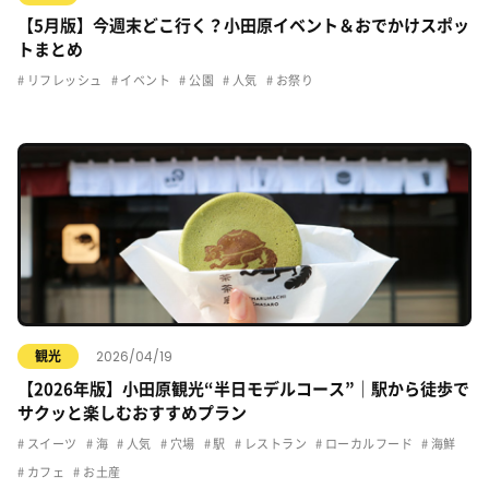
【5月版】今週末どこ行く？小田原イベント＆おでかけスポッ
トまとめ
リフレッシュ
イベント
公園
人気
お祭り
2026/04/19
観光
【2026年版】小田原観光“半日モデルコース”｜駅から徒歩で
サクッと楽しむおすすめプラン
スイーツ
海
人気
穴場
駅
レストラン
ローカルフード
海鮮
カフェ
お土産