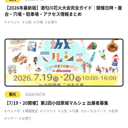
【2026年最新版】酒匂川花火大会完全ガイド｜開催日時・屋
台・穴場・駐車場・アクセス情報まとめ
イベント
人気
穴場
お祭り
2026/06/19
観光
【7/19・20開催】第2回小田原城マルシェ 出展者募集
ペット可
期間限定
イベント
人気
行事
ローカルフード
名所
ツアー
お祭り