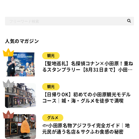
人気のマガジン
観光
【聖地巡礼】名探偵コナン×小田原！重ね
るスタンプラリー【8月31日まで】小田
原・箱根・湯河原
観光
【日帰りOK】初めての小田原観光モデル
コース｜城・海・グルメを徒歩で満喫
グルメ
🐟小田原名物アジフライ完全ガイド｜地
元民が通う名店＆サクふわ食感の秘密