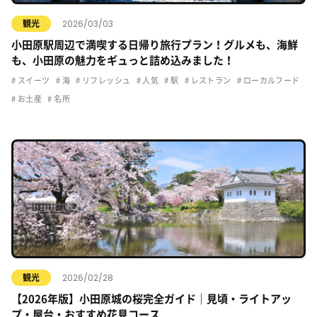
2026/03/03
観光
小田原駅周辺で満喫する日帰り旅行プラン！グルメも、海鮮
も、小田原の魅力をギュっと詰め込みました！
スイーツ
海
リフレッシュ
人気
駅
レストラン
ローカルフード
お土産
名所
2026/02/28
観光
【2026年版】小田原城の桜完全ガイド｜見頃・ライトアッ
プ・屋台・おすすめ花見コース