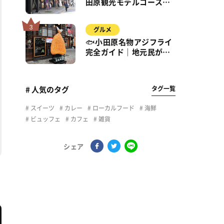
田原観光モデルコース｜
城・海・グルメを徒歩で
満喫
グルメ
🐟小田原名物アジフライ
完全ガイド｜地元民が通
う名店＆サクふわ食感の
秘密
タグ一覧
# 人気のタグ
スイーツ
カレー
ローカルフード
海鮮
ビュッフェ
カフェ
雑貨
シェア