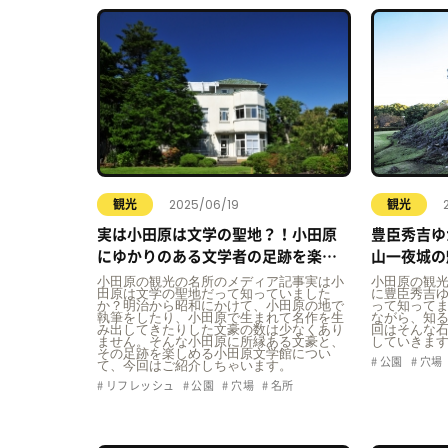
2025/06/19
観光
観光
実は小田原は文学の聖地？！小田原
豊臣秀吉ゆ
にゆかりのある文学者の足跡を楽し
山一夜城の
める、小田原文学館についてご紹
小田原の観光の名所のメディア記事実は小
小田原の観
田原は文学の聖地だって知っていました
に豊臣秀吉
介！
か？明治から昭和にかけて、小田原の地で
って知ってま
執筆をしたり、小田原で生まれて名作を生
ながら、知る
み出してきたりした文豪の数は少なくあり
回はそんな
ません。そんな小田原に所縁ある文豪と、
していきます
その足跡を楽しめる小田原文学館につい
公園
穴場
て、今回はご紹介しちゃいます。
リフレッシュ
公園
穴場
名所