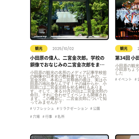
2025/10/02
観光
観光
小田原の偉人、二宮金次郎。学校の
第34回 
銅像でおなじみの二宮金次郎をまつ
小田原の観光
小田原ちょ
る神社とイベントについてご紹介！
小田原の観光の名所のメディア記事学校前
した
の銅像や日本史の教科書でおなじみの、二
イベント
宮金次郎。本名は二宮尊徳の彼は、実は小
田原の地出身なんです！その縁からか、小
田原には二宮金次郎を祀る神社もありま
す。そして、来る10月20日は二宮金次郎の
命日。それに合わせてイベントも開催され
ます。この機会に、二宮金次郎について知
ってみませんか？
リフレッシュ
リラクゼーション
公園
穴場
行事
名所