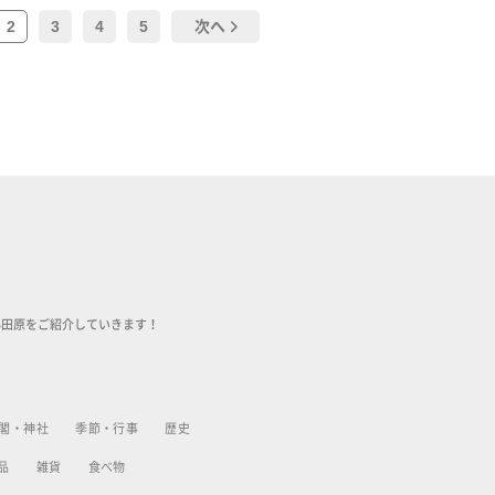
2
3
4
5
次へ
小田原をご紹介していきます！
閣・神社
季節・行事
歴史
品
雑貨
食べ物