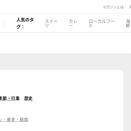
マガジンとは
人気のタ
スイー
カレ
ローカルフー
海
ツ
ー
ド
鮮
グ：
季節・行事
歴史
ン・蕎麦・麺類