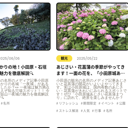
2025/06/06
2025/05/22
観光
かりの地！小田原・石垣
あじさい・花菖蒲の季節がやってき
魅力を徹底解説🔍
ます！一面の花を、「小田原城あじ
さい花菖蒲まつり」で楽しみません
光の名所のメディア記事小田原
小田原の観光の名所のメディア記事あじさ
ゆかりの名城「一夜城」がある
いと花菖蒲の開花がいよいよやってきま
か？
したか？👀 一夜城は魅力満点
す。実は小田原城は、国内有数のあじさ
人ぞ知る穴場スポット！！ 今
い・花菖蒲がきれいにみられるスポットで
石垣山一夜城の魅力を徹底解説
す！ぜひ「小田原城あじさい花菖蒲まつ
🔍
り」に訪れて、絶景を楽しみませんか？
名所
リフレッシュ
期間限定
イベント
公園
ストレス解消
人気
行事
名所