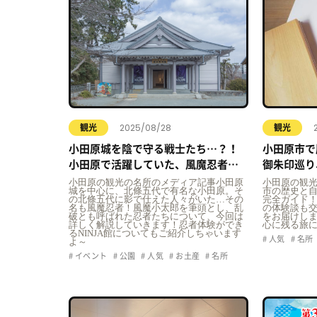
2025/08/28
観光
観光
小田原城を陰で守る戦士たち…？！
小田原市で
小田原で活躍していた、風魔忍者つ
御朱印巡り
いてご紹介！
印巡りがで
小田原の観光の名所のメディア記事小田原
小田原の観
城を中心に、北條五代で有名な小田原。そ
市の歴史と
の北條五代に影で仕えた人々がいた…その
完全ガイド
名も風魔忍者！風魔小太郎を筆頭とし、乱
の体験談も
破とも呼ばれた忍者たちについて、今回は
をお届けし
詳しく解説していきます！忍者体験ができ
心に残る旅
るNINJA館についてもご紹介しちゃいます
人気
名所
よ～
イベント
公園
人気
お土産
名所