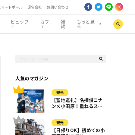
スマートポール
運営会社
お問い合わせ
ビュッフ
カフ
雑
もっと見
ェ
ェ
貨
る
人気のマガジン
観光
【聖地巡礼】名探偵コナ
ン×小田原！重ねるスタ
ンプラリー【8月31日ま
で】小田原・箱根・湯河
観光
原
【日帰りOK】初めての小