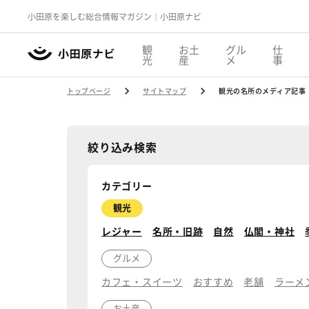
小田原を楽しむ総合情報マガジン｜小田原ナビ
観
お土
グル
仕
光
産
メ
事
トップページ
サイトマップ
観光の名所のメディア記事
絞り込み検索
カテゴリー
観光
レジャー
名所・旧跡
自然
仏閣・神社
グルメ
カフェ・スイーツ
おすすめ
老舗
ラーメ
お土産