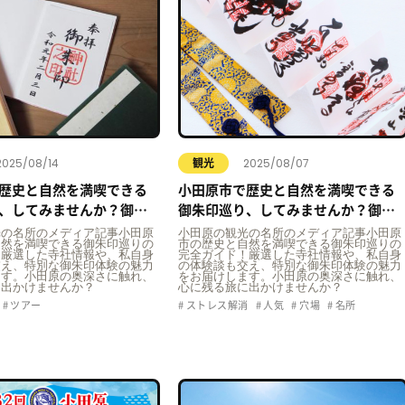
2025/08/14
2025/08/07
観光
歴史と自然を満喫できる
小田原市で歴史と自然を満喫できる
、してみませんか？御朱
御朱印巡り、してみませんか？御朱
きる神社紹介～後半戦～
印巡りができる神社紹介～前半戦～
光の名所のメディア記事小田原
小田原の観光の名所のメディア記事小田原
自然を満喫できる御朱印巡りの
市の歴史と自然を満喫できる御朱印巡りの
！厳選した寺社情報や、私自身
完全ガイド！厳選した寺社情報や、私自身
交え、特別な御朱印体験の魅力
の体験談も交え、特別な御朱印体験の魅力
ます。小田原の奥深さに触れ、
をお届けします。小田原の奥深さに触れ、
に出かけませんか？
心に残る旅に出かけませんか？
ツアー
ストレス解消
人気
穴場
名所