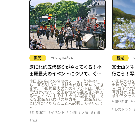
2025/04/24
観光
観光
遂に北條五代祭りがやってくる！小
富士山×ネ
田原最大のイベントについて、くま
行こう！写
なくご紹介しちゃいます！
里”春散歩
小田原の観光の名所のメディア記事今年
小田原の観
も、来る5月3日、北條五代祭りがやってき
田原でネモ
ます。小田原最大のこのイベントは、地元
る“コキアの
民だけでなく、全国各地から観光客が集ま
写真好き必見
る一大イベントです！今回の記事では、そ
頃やアクセ
んな北條五代祭りの魅力を、『北條五代』
期間限定
とは何か？からとことん説明しちゃいます
よ！
レストラン
期間限定
イベント
公園
人気
行事
名所