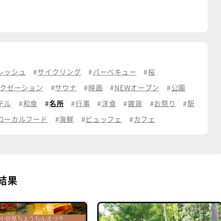
レッシュ
サイクリング
バーベキュー
桜
クゼーション
サウナ
映画
NEWオープン
公園
テル
和食
名所
行事
洋食
雑貨
お祭り
駅
ローカルフード
海鮮
ビュッフェ
カフェ
結果