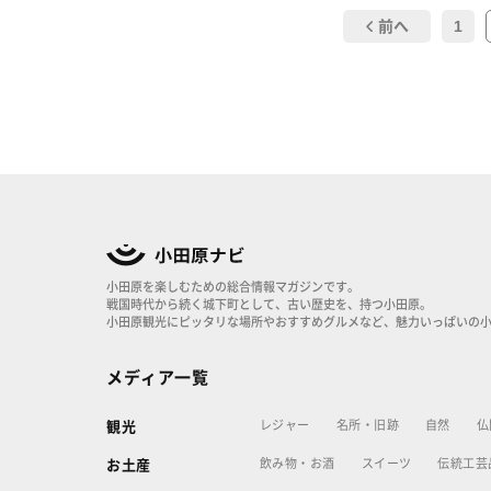
1
前へ
小田原を楽しむための総合情報マガジンです。
戦国時代から続く城下町として、古い歴史を、持つ小田原。
小田原観光にピッタリな場所やおすすめグルメなど、魅力いっぱいの
メディア一覧
レジャー
名所・旧跡
自然
仏
観光
飲み物・お酒
スイーツ
伝統工芸
お土産