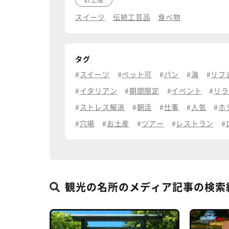
スイーツ
伝統工芸品
食べ物
タグ
スイーツ
ペット可
パン
海
リフ
イタリアン
期間限定
イベント
リラ
ストレス解消
朝活
仕事
人気
ホ
穴場
お土産
ツアー
レストラン
観光の名所のメディア記事の検索