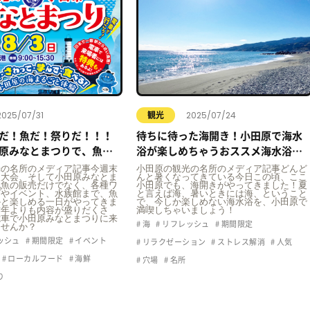
2025/07/31
2025/07/24
観光
だ！魚だ！祭りだ！！！
待ちに待った海開き！小田原で海水
原みなとまつりで、魚を
浴が楽しめちゃうおススメ海水浴場
べて、楽しみましょう！
をご紹介！
光の名所のメディア記事今週末
小田原の観光の名所のメディア記事どんど
火大会、そして小田原みなとま
んと暑くなってきている今日この頃、ここ
地魚の販売だけでなく、各種ワ
小田原でも、海開きがやってきました！夏
プやイベント、水族館まで、魚
と言えば海、暑いときには海、ということ
かと楽しめる一日がやってきま
で、今しか楽しめない海水浴を、小田原で
昨年よりも内容が盛りだくさ
満喫しちゃいましょう！
電車で小田原みなとまつりに来
海
リフレッシュ
期間限定
ませんか？
ッシュ
期間限定
イベント
リラクゼーション
ストレス解消
人気
ローカルフード
海鮮
穴場
名所
り