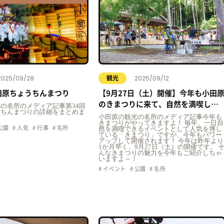
2025/09/28
2025/09/12
観光
小田原ちょうちんまつり
【9月27日（土）開催】今年も小田
のきまつりに来て、自然を満喫しち
の名所のメディア記事第34回
うちんまつりの詳細をまとめま
ゃいましょう！
小田原の観光の名所のメディア記事今年も
きまつりがやってきますよ！ 毎年、一日自
公園
人気
行事
名所
然を満喫できるイベントとして人気を博し
ている「きまつり」ですが、今年もパワー
アップして開催されます！ 今年は昨年より
1か月早く、9月27日（土）の開催です。 
んなきまつりの魅力を今年もご紹介しちゃ
いますよ～！
イベント
公園
名所