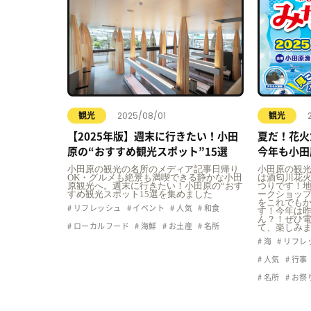
2025/08/01
観光
観光
【2025年版】週末に行きたい！小田
夏だ！花火
原の“おすすめ観光スポット”15選
今年も小田
触って、食
小田原の観光の名所のメディア記事日帰り
小田原の観
OK・グルメも絶景も満喫できる静かな小田
は酒匂川花
原観光へ。週末に行きたい！小田原の“おす
つりです！
すめ観光スポット15選を集めました
ークショッ
をこれでも
リフレッシュ
イベント
人気
和食
す！今年は
ん？！ぜひ
ローカルフード
海鮮
お土産
名所
て、楽しみ
海
リフレ
人気
行事
名所
お祭