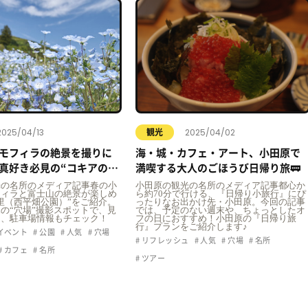
2025/04/13
2025/04/02
観光
モフィラの絶景を撮りに
海・城・カフェ・アート、小田原で
真好き必見の“コキアの
満喫する大人のごほうび日帰り旅🚃
【小田原の穴場スポット】
光の名所のメディア記事春の小
小田原の観光の名所のメディア記事都心か
フィラと富士山の絶景が楽しめ
ら約70分で行ける、『日帰り小旅行』にぴ
里（西平畑公園）”をご紹介。
ったりなお出かけ先・小田原。今回の記事
の“穴場”撮影スポットで、見
では、予定のない週末や、ちょっとしたオ
ス、駐車場情報もチェック！
フの日におすすめ！小田原の『日帰り旅
行』プランをご紹介します♪
イベント
公園
人気
穴場
リフレッシュ
人気
穴場
名所
カフェ
名所
ツアー