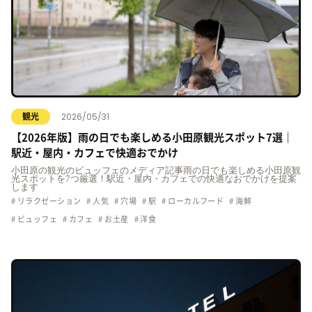
2026/05/31
観光
【2026年版】雨の日でも楽しめる小田原観光スポット7選｜
駅近・屋内・カフェで快適おでかけ
小田原の観光のビュッフェのメディア記事雨の日でも楽しめる小田原観
光スポットを7つ厳選！駅近・屋内・カフェでの快適なおでかけを提案
します
リラクゼーション
人気
穴場
駅
ローカルフード
海鮮
ビュッフェ
カフェ
お土産
洋食