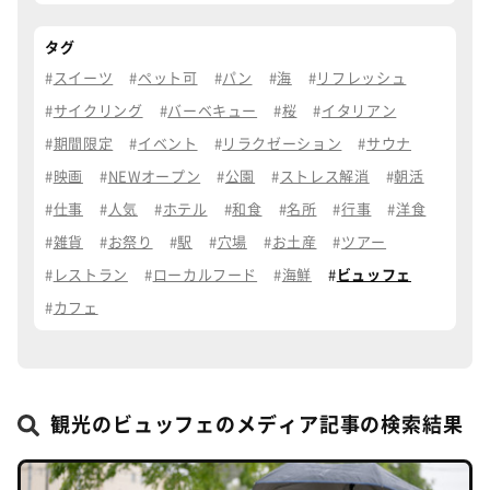
タグ
スイーツ
ペット可
パン
海
リフレッシュ
サイクリング
バーベキュー
桜
イタリアン
期間限定
イベント
リラクゼーション
サウナ
映画
NEWオープン
公園
ストレス解消
朝活
仕事
人気
ホテル
和食
名所
行事
洋食
雑貨
お祭り
駅
穴場
お土産
ツアー
レストラン
ローカルフード
海鮮
ビュッフェ
カフェ
観光のビュッフェのメディア記事の検索結果