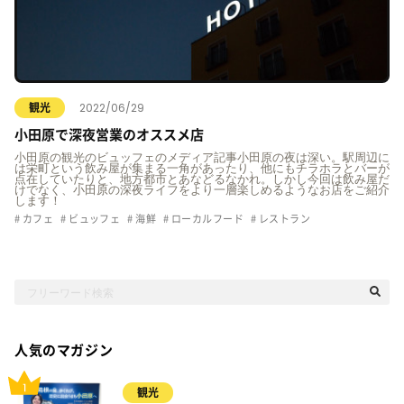
2022/06/29
観光
小田原で深夜営業のオススメ店
小田原の観光のビュッフェのメディア記事小田原の夜は深い。駅周辺に
は栄町という飲み屋が集まる一角があったり、他にもチラホラとバーが
点在していたりと、地方都市とあなどるなかれ。しかし今回は飲み屋だ
けでなく、小田原の深夜ライフをより一層楽しめるようなお店をご紹介
します！
カフェ
ビュッフェ
海鮮
ローカルフード
レストラン
人気のマガジン
観光