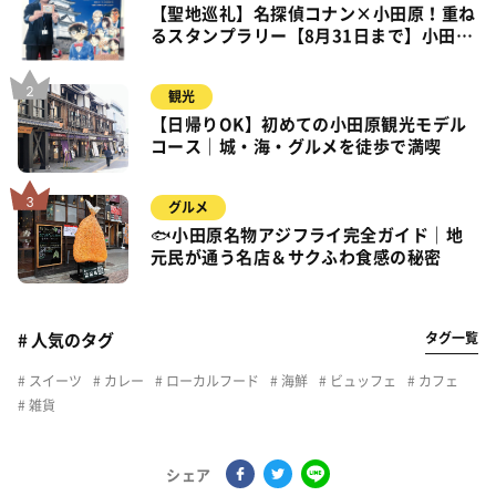
【聖地巡礼】名探偵コナン×小田原！重ね
るスタンプラリー【8月31日まで】小田
原・箱根・湯河原
観光
【日帰りOK】初めての小田原観光モデル
コース｜城・海・グルメを徒歩で満喫
グルメ
🐟小田原名物アジフライ完全ガイド｜地
元民が通う名店＆サクふわ食感の秘密
タグ一覧
# 人気のタグ
スイーツ
カレー
ローカルフード
海鮮
ビュッフェ
カフェ
雑貨
シェア