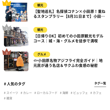
観光
【聖地巡礼】名探偵コナン×小田原！重ね
るスタンプラリー【8月31日まで】小田
原・箱根・湯河原
観光
【日帰りOK】初めての小田原観光モデル
コース｜城・海・グルメを徒歩で満喫
グルメ
🐟小田原名物アジフライ完全ガイド｜地
元民が通う名店＆サクふわ食感の秘密
タグ一覧
# 人気のタグ
スイーツ
カレー
ローカルフード
海鮮
ビュッフェ
カフェ
雑貨