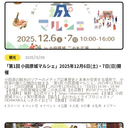
2025/12/05
観光
「第1回 小田原城マルシェ」2025年12月6日(土)・7日(日)開
催
小田原の観光のツアーのメディア記事歴史と未来が交差する場所で、小
田原の新たな物語が始まる 「第1回 小田原城マルシェ」2025年12月6日
(土)・7日(日)開催 【日時】 2025年12月6日(土)・7日(日) 10:00～16:00
【会場】 小田原城址公園 二の丸広場 【出店数】 約150ブース(予定)
【入場料】 無料 【公式サイト】 https://shiro-marche.com/ 【主催】 小田
原城マルシェ実行委員会 【協力】 おだわらミライプロジェクト／
ODAWARAえっさホイおどり 【後援】 小田原市
スイーツ
ペット可
イベント
公園
人気
行事
名所
ツアー