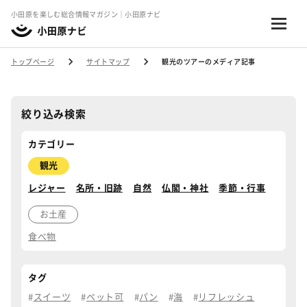
小田原を楽しむ総合情報マガジン｜小田原ナビ
トップページ
サイトマップ
観光のツアーのメディア記事
絞り込み検索
カテゴリー
観光
レジャー
名所・旧跡
自然
仏閣・神社
季節・行事
お土産
食べ物
タグ
スイーツ
ペット可
パン
海
リフレッシュ