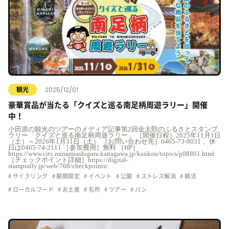
2025/12/01
観光
豪華賞品が当たる「クイズと巡る南足柄周遊ラリー」開催
中！
小田原の観光のツアーのメディア記事第2回金太郎のふるさとスタンプ
ラリー「クイズと巡る南足柄周遊ラリー」 ［開催日程］2025年11月1日
（土）～2026年1月31日（土） ［お問い合わせ先］0465-73-8031 、休
日は0465-74-2111 ［参加費用］無料 ［HP］
https://www.city.minamiashigara.kanagawa.jp/kankou/topics/p08801.html
［チェックポイント詳細］https://digital-
stamprally.jp/web/768/checkpoints/
サイクリング
期間限定
イベント
公園
ストレス解消
朝活
ローカルフード
お土産
名所
ツアー
パン