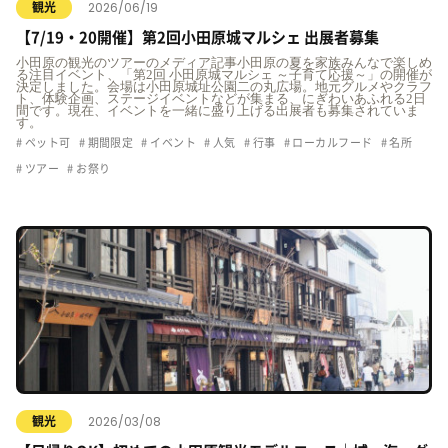
2026/06/19
観光
【7/19・20開催】第2回小田原城マルシェ 出展者募集
小田原の観光のツアーのメディア記事小田原の夏を家族みんなで楽しめ
る注目イベント、「第2回 小田原城マルシェ ～子育て応援～」の開催が
決定しました。会場は小田原城址公園二の丸広場。地元グルメやクラフ
ト、体験企画、ステージイベントなどが集まる、にぎわいあふれる2日
間です。現在、イベントを一緒に盛り上げる出展者も募集されていま
す。
ペット可
期間限定
イベント
人気
行事
ローカルフード
名所
ツアー
お祭り
2026/03/08
観光