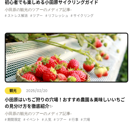
初心者でも楽しめる小田原サイクリングガイド
小田原の観光のツアーのメディア記事-
ストレス解消
ツアー
リフレッシュ
サイクリング
2025/02/20
観光
小田原はいちご狩りの穴場！おすすめ農園＆美味しいいちご
の見分け方を徹底紹介✨
小田原の観光のツアーのメディア記事-
期間限定
イベント
人気
ツアー
行事
穴場