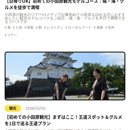
【日帰りOK】初めての小田原観光モデルコース｜城・海・グ
ルメを徒歩で満喫
小田原の観光のツアーのメディア記事初めて小田原を訪れる方におすす
めしたい観光モデルコースをご紹介。城・海・グルメを半日で満喫でき
るコースです
海
人気
和食
駅
レストラン
ローカルフード
海鮮
名所
ツアー
2026/01/30
観光
【初めての小田原観光】まずはここ！王道スポット＆グルメ
を1日で巡る王道プラン