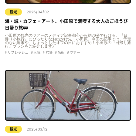
2025/04/02
観光
海・城・カフェ・アート、小田原で満喫する大人のごほうび
日帰り旅🚃
小田原の観光のツアーのメディア記事都心から約70分で行ける、『日
帰り小旅行』にぴったりなお出かけ先・小田原。今回の記事では、予定
のない週末や、ちょっとしたオフの日におすすめ！小田原の『日帰り旅
行』プランをご紹介します♪
リフレッシュ
人気
穴場
名所
ツアー
2025/03/12
観光