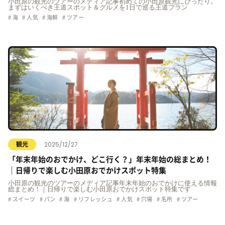
小田原の観光のツアーのメディア記事初めての小田原観光にぴったり。
まずはいくべき王道スポット＆グルメを1日で巡る王道プラン
海
人気
海鮮
ツアー
2025/12/27
観光
「年末年始のおでかけ、どこ行く？」年末年始の総まとめ！
｜日帰りで楽しむ小田原おでかけスポット特集
小田原の観光のツアーのメディア記事年末年始のおでかけに使える情報
総まとめ！｜日帰りで楽しむ小田原おでかけスポット特集です
スイーツ
パン
海
リフレッシュ
人気
穴場
名所
ツアー