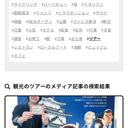
サイクリング
バーベキュー
桜
イタリアン
期間限定
イベント
リラクゼーション
サウナ
映画
NEWオープン
公園
ストレス解消
朝活
仕事
人気
ホテル
和食
名所
行事
洋食
雑貨
お祭り
駅
穴場
お土産
ツアー
レストラン
ローカルフード
海鮮
ビュッフェ
カフェ
観光のツアーのメディア記事の検索結果