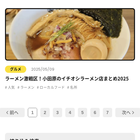
2025/05/09
グルメ
ラーメン激戦区！小田原のイチオシラーメン店まとめ2025
人気
ラーメン
ローカルフード
名所
1
2
3
4
5
6
7
前へ
次へ