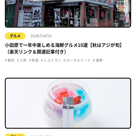
2025/09/01
グルメ
小田原で一年中楽しめる海鮮グルメ10選【秋はアジが旬】
（楽天リンク＆関連記事付き）
朝活
人気
和食
レストラン
ローカルフード
海鮮