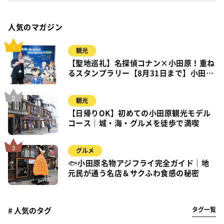
人気のマガジン
観光
【聖地巡礼】名探偵コナン×小田原！重ね
るスタンプラリー【8月31日まで】小田
原・箱根・湯河原
観光
【日帰りOK】初めての小田原観光モデル
コース｜城・海・グルメを徒歩で満喫
グルメ
🐟小田原名物アジフライ完全ガイド｜地
元民が通う名店＆サクふわ食感の秘密
タグ一覧
# 人気のタグ