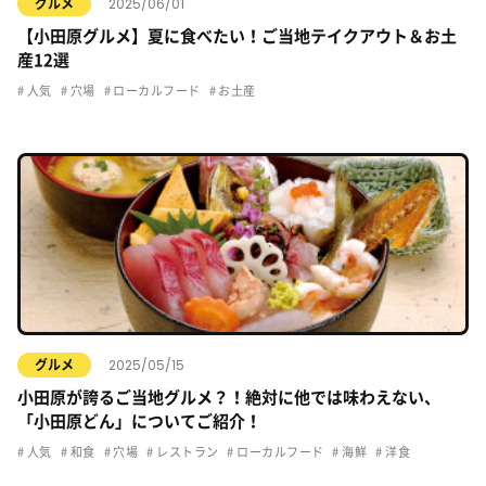
2025/06/01
グルメ
【小田原グルメ】夏に食べたい！ご当地テイクアウト＆お土
産12選
人気
穴場
ローカルフード
お土産
2025/05/15
グルメ
小田原が誇るご当地グルメ？！絶対に他では味わえない、
「小田原どん」についてご紹介！
人気
和食
穴場
レストラン
ローカルフード
海鮮
洋食