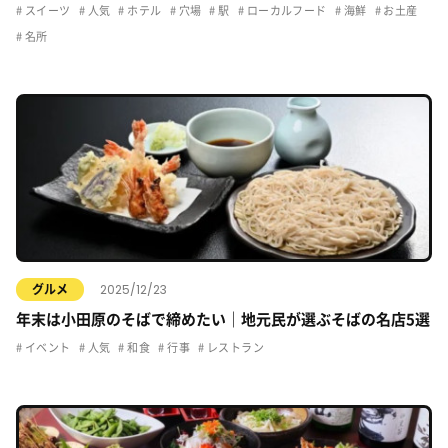
スイーツ
人気
ホテル
穴場
駅
ローカルフード
海鮮
お土産
名所
2025/12/23
グルメ
年末は小田原のそばで締めたい｜地元民が選ぶそばの名店5選
イベント
人気
和食
行事
レストラン