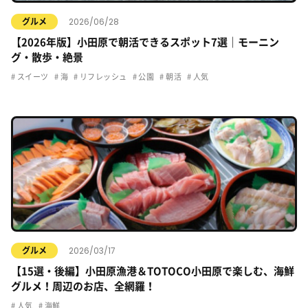
2026/06/28
グルメ
【2026年版】小田原で朝活できるスポット7選｜モーニン
グ・散歩・絶景
スイーツ
海
リフレッシュ
公園
朝活
人気
2026/03/17
グルメ
【15選・後編】小田原漁港＆TOTOCO小田原で楽しむ、海鮮
グルメ！周辺のお店、全網羅！
人気
海鮮