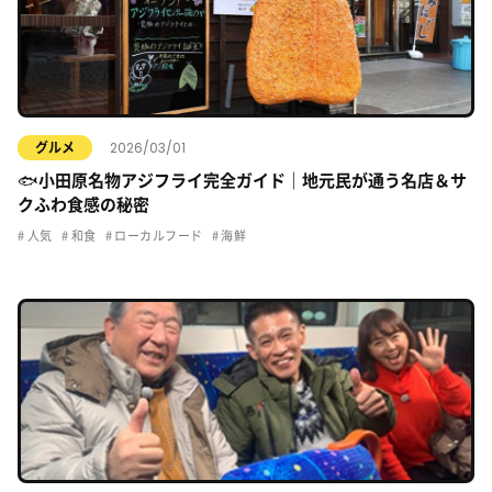
2026/03/01
グルメ
🐟小田原名物アジフライ完全ガイド｜地元民が通う名店＆サ
クふわ食感の秘密
人気
和食
ローカルフード
海鮮