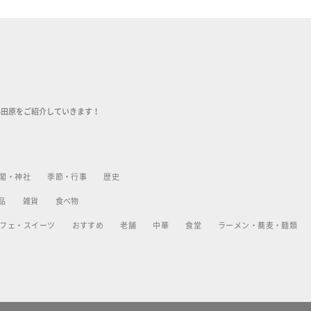
小田原をご紹介していきます！
閣・神社
季節・行事
歴史
品
雑貨
食べ物
フェ・スイーツ
おすすめ
老舗
中華
食堂
ラーメン・蕎麦・麺類