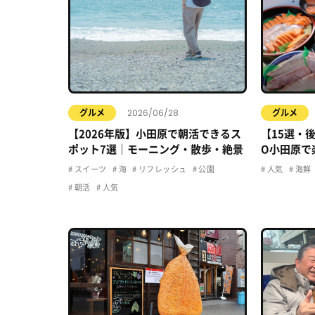
2026/06/28
グルメ
グルメ
【2026年版】小田原で朝活できるス
【15選・
ポット7選｜モーニング・散歩・絶景
O小田原で
のお店、全
スイーツ
海
リフレッシュ
公園
人気
海鮮
朝活
人気