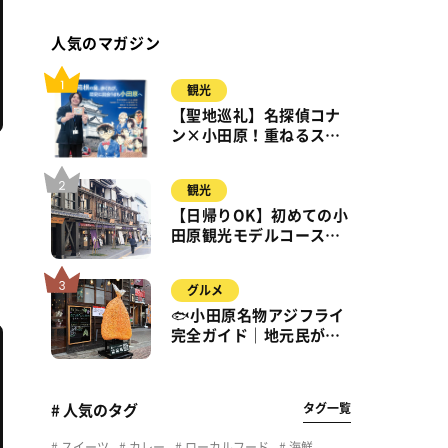
人気のマガジン
観光
【聖地巡礼】名探偵コナ
ン×小田原！重ねるスタ
ンプラリー【8月31日ま
で】小田原・箱根・湯河
観光
原
辺
【日帰りOK】初めての小
田原観光モデルコース｜
城・海・グルメを徒歩で
満喫
グルメ
🐟小田原名物アジフライ
完全ガイド｜地元民が通
う名店＆サクふわ食感の
秘密
タグ一覧
# 人気のタグ
スイーツ
カレー
ローカルフード
海鮮