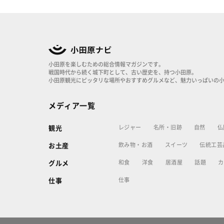
小田原を楽しむための総合情報マガジンです。
戦国時代から続く城下町として、古い歴史を、持つ小田原。
小田原観光にピッタリな場所やおすすめグルメなど、魅力いっぱいの
メディア一覧
レジャー
名所・旧跡
自然
仏
観光
飲み物・お酒
スイーツ
伝統工芸
お土産
和食
洋食
居酒屋
話題
カ
グルメ
仕事
仕事