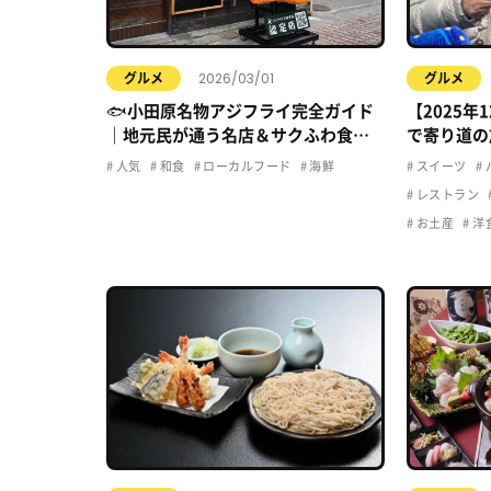
2026/03/01
グルメ
グルメ
🐟小田原名物アジフライ完全ガイド
【2025年
｜地元民が通う名店＆サクふわ食感
で寄り道の
の秘密
ち寄りグル
人気
和食
ローカルフード
海鮮
スイーツ
レストラン
お土産
洋