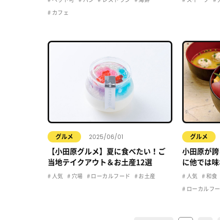
カフェ
2025/06/01
グルメ
グルメ
【小田原グルメ】夏に食べたい！ご
小田原が誇
当地テイクアウト＆お土産12選
に他では味
ん」につい
人気
穴場
ローカルフード
お土産
人気
和食
ローカルフ