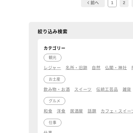
1
2
前へ
絞り込み検索
カテゴリー
観光
レジャー
名所・旧跡
自然
仏閣・神社
お土産
飲み物・お酒
スイーツ
伝統工芸品
雑貨
グルメ
和食
洋食
居酒屋
話題
カフェ・スイー
仕事
仕事