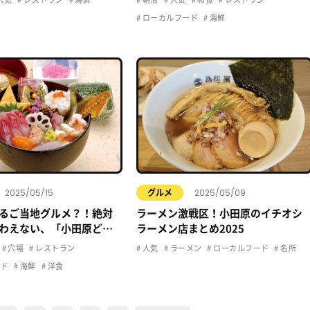
ローカルフード
海鮮
2025/05/15
2025/05/09
グルメ
るご当地グルメ？！絶対
ラーメン激戦区！小田原のイチオシ
わえない、「小田原ど
ラーメン店まとめ2025
てご紹介！
穴場
レストラン
人気
ラーメン
ローカルフード
名所
ード
海鮮
洋食