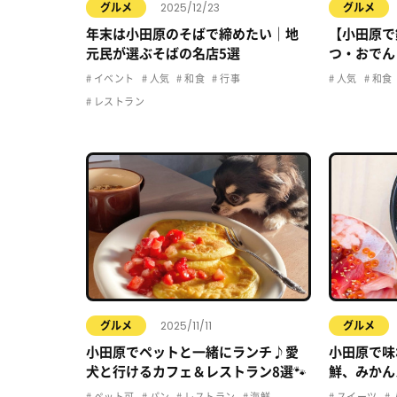
2025/12/23
グルメ
グルメ
年末は小田原のそばで締めたい｜地
【小田原で
元民が選ぶそばの名店5選
つ・おでん
イベント
人気
和食
行事
人気
和食
レストラン
2025/11/11
グルメ
グルメ
小田原でペットと一緒にランチ♪愛
小田原で味
犬と行けるカフェ＆レストラン8選🐾
鮮、みかん
ルメ5選
ペット可
パン
レストラン
海鮮
スイーツ