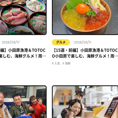
2026/03/17
2026/03/11
グルメ
後編】小田原漁港＆TOTOC
【15選・前編】小田原漁港＆TOTOC
楽しむ、海鮮グルメ！周辺
O小田原で楽しむ、海鮮グルメ！周
網羅！
のお店、全網羅！
人気
海鮮