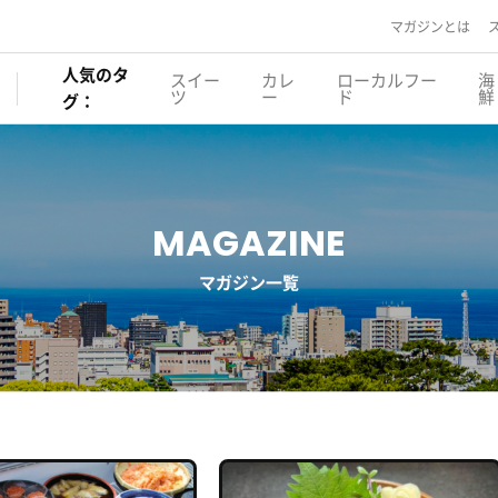
マガジンとは
人気のタ
スイー
カレ
ローカルフー
海
ツ
ー
ド
鮮
グ：
MAGAZINE
マガジン一覧