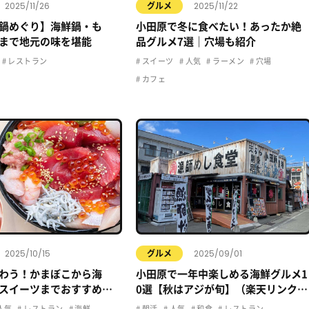
2025/11/26
2025/11/22
グルメ
鍋めぐり】海鮮鍋・も
小田原で冬に食べたい！あったか絶
まで地元の味を堪能
品グルメ7選｜穴場も紹介
レストラン
スイーツ
人気
ラーメン
穴場
カフェ
2025/10/15
2025/09/01
グルメ
わう！かまぼこから海
小田原で一年中楽しめる海鮮グルメ1
スイーツまでおすすめグ
0選【秋はアジが旬】（楽天リンク＆
関連記事付き）
人気
レストラン
海鮮
朝活
人気
和食
レストラン