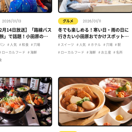
2026/01/13
2026/01/11
グルメ
12月14日放送】「路線バス
冬でも楽しめる！寒い日・雨の日に
旅」で話題！小田原の立
行きたい小田原おでかけスポットま
メ
とめ
パン
人気
和食
穴場
スイーツ
人気
ホテル
穴場
駅
ローカルフード
海鮮
ローカルフード
海鮮
お土産
名所
食