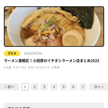
2025/05/09
グルメ
ラーメン激戦区！小田原のイチオシラーメン店まとめ2025
人気
ラーメン
ローカルフード
名所
1
2
3
4
5
6
7
前へ
次へ