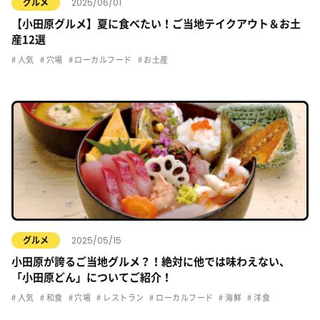
2025/06/01
グルメ
【小田原グルメ】夏に食べたい！ご当地テイクアウト＆お土
産12選
人気
穴場
ローカルフード
お土産
2025/05/15
グルメ
小田原が誇るご当地グルメ？！絶対に他では味わえない、
「小田原どん」についてご紹介！
人気
和食
穴場
レストラン
ローカルフード
海鮮
洋食