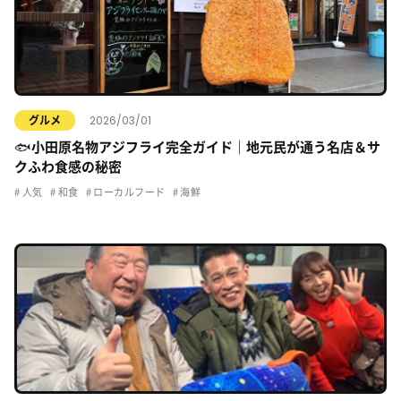
2026/03/01
グルメ
🐟小田原名物アジフライ完全ガイド｜地元民が通う名店＆サ
クふわ食感の秘密
人気
和食
ローカルフード
海鮮