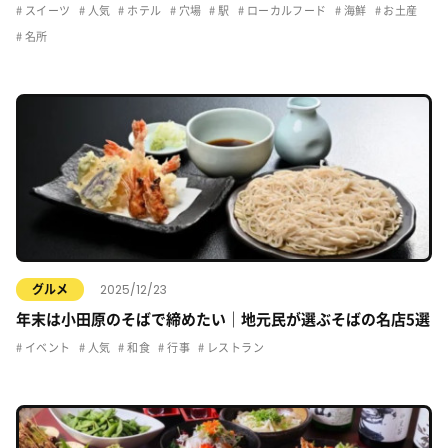
スイーツ
人気
ホテル
穴場
駅
ローカルフード
海鮮
お土産
名所
2025/12/23
グルメ
年末は小田原のそばで締めたい｜地元民が選ぶそばの名店5選
イベント
人気
和食
行事
レストラン