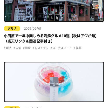
2025/09/01
グルメ
小田原で一年中楽しめる海鮮グルメ10選【秋はアジが旬】
（楽天リンク＆関連記事付き）
朝活
人気
和食
レストラン
ローカルフード
海鮮