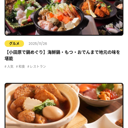
2025/11/26
グルメ
【小田原で鍋めぐり】海鮮鍋・もつ・おでんまで地元の味を
堪能
人気
和食
レストラン