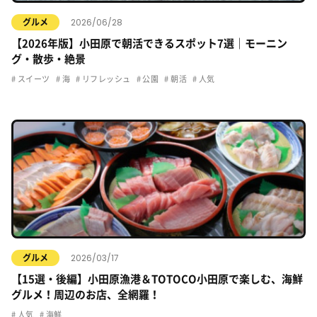
2026/06/28
グルメ
【2026年版】小田原で朝活できるスポット7選｜モーニン
グ・散歩・絶景
スイーツ
海
リフレッシュ
公園
朝活
人気
2026/03/17
グルメ
【15選・後編】小田原漁港＆TOTOCO小田原で楽しむ、海鮮
グルメ！周辺のお店、全網羅！
人気
海鮮