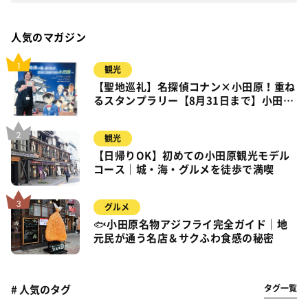
人気のマガジン
観光
【聖地巡礼】名探偵コナン×小田原！重ね
るスタンプラリー【8月31日まで】小田
原・箱根・湯河原
観光
【日帰りOK】初めての小田原観光モデル
コース｜城・海・グルメを徒歩で満喫
グルメ
🐟小田原名物アジフライ完全ガイド｜地
元民が通う名店＆サクふわ食感の秘密
タグ一覧
# 人気のタグ